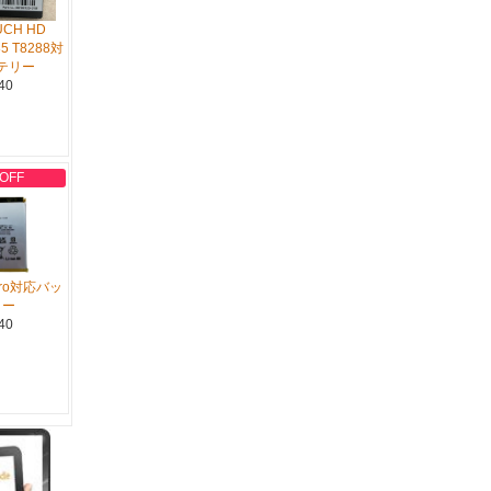
UCH HD
85 T8288対
テリー
40
 OFF
 Pro対応バッ
リー
40