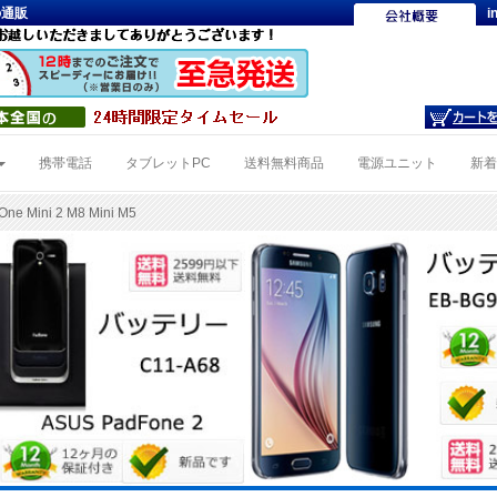
源の通販
i
携帯電話
タブレットPC
送料無料商品
電源ユニット
新
ne Mini 2 M8 Mini M5