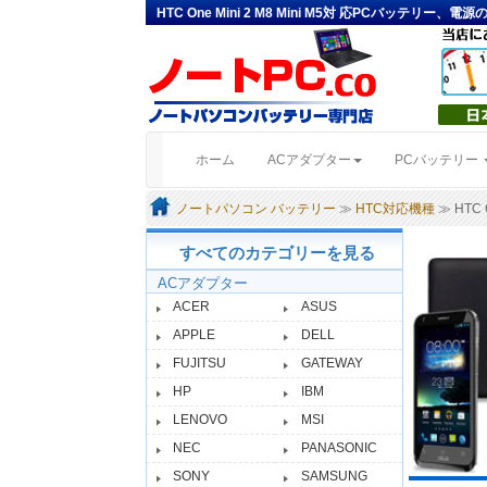
HTC One Mini 2 M8 Mini M5対 応PCバッテリー、電
(current)
ホーム
ACアダプター
PCバッテリー
ノートパソコン バッテリー
≫
HTC対応機種
≫ HTC O
すべてのカテゴリーを見る
ACアダプター
ACER
ASUS
APPLE
DELL
FUJITSU
GATEWAY
HP
IBM
LENOVO
MSI
NEC
PANASONIC
SONY
SAMSUNG