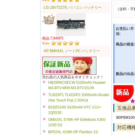
LG LBV7227E パソコン バッテリー
（送料・手
お支払い方
法:
税込:7,840円
商品の発送:
HP BM04XL ノートPC バッテリー
新品の出品:
売れ筋の人気商品を今すぐチェック！
HB2899C0ECW 5100mAh Huawei
M3-BTV-W09 M3-BTV-DL09
TLI020F1 TLi020F2 2000mAh Alcatel
One Touch Pop 2 5042d
B2Q55100 3420mAh HTC U12+
互換品
2Q5530
B0P6M100
OM03XL 57Wh HP EliteBook X360
1030 G2
対応機
BP02XL 41Wh HP Pavilion 15-