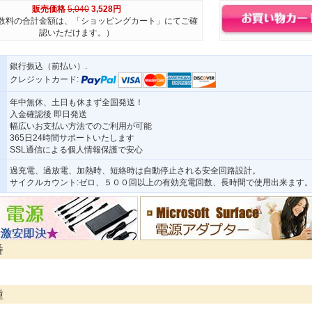
販売価格
5,040
3,528円
数料の合計金額は、「ショッピングカート」にてご確
認いただけます。）
銀行振込（前払い）.
クレジットカード:
年中無休、土日も休まず全国発送！
入金確認後 即日発送
幅広いお支払い方法でのご利用が可能
365日24時間サポートいたします
SSL通信による個人情報保護で安心
過充電、過放電、加熱時、短絡時は自動停止される安全回路設計。
サイクルカウント:ゼロ、５００回以上の有効充電回数、長時間で使用出来ます
番
種