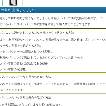
ーの寿命･交換してほしい
劣化して駆動時間が短くなってしまった場合は、バッテリの交換が必要です。 ノー
ているバッテリは、バッテリの型番を確認して購入することができます。
パソコンに添付されているバッテリパックを購入する方法
よって利用可能なバッテリパックの型番が異なるため、購入時は注意してください
ッテリの型番をを確認する方法。
バッテリパック本体に記載されている型番。
ご利用のパソコンが記載されているカタログのオプション品ページ。
パソコン本体の裏面に記載してある型番
パソコン本体の保証書。
パソコンのバッテリを長持ちさせる方法
パソコンで電源プランを「省電力」モードに設定すると、消費電力を節約してバッ
ることができます。
パソコンのバッテリの寿命を延ばす方法
ッテリを高温にさらしてしまうと劣化が進みます。