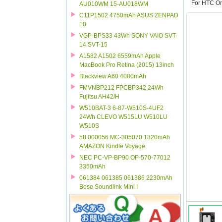
For HTC On
AU010WM 15-AU018WM
C11P1502 4750mAh ASUS ZENPAD
10
VGP-BPS33 43Wh SONY VAIO SVT-
14 SVT-15
A1582 A1502 6559mAh Apple
MacBook Pro Retina (2015) 13inch
Blackview A60 4080mAh
FMVNBP212 FPCBP342 24Wh
Fujitsu AH42/H
W510BAT-3 6-87-W510S-4UF2
24Wh CLEVO W515LU W510LU
W510S
58 000056 MC-305070 1320mAh
AMAZON Kindle Voyage
NEC PC-VP-BP90 OP-570-77012
3350mAh
061384 061385 061386 2230mAh
Bose Soundlink Mini I