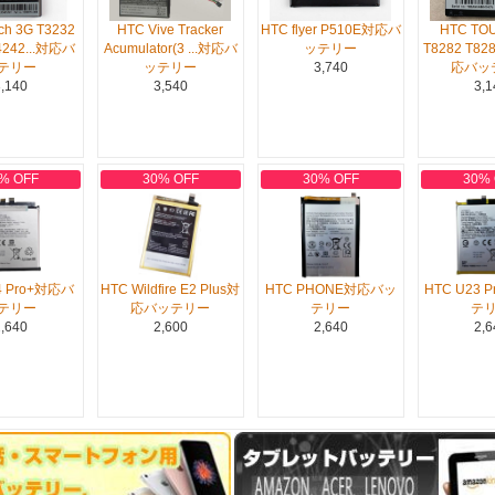
ch 3G T3232
HTC Vive Tracker
HTC flyer P510E対応バ
HTC TO
4242...対応バ
Acumulator(3 ...対応バ
ッテリー
T8282 T82
テリー
ッテリー
3,740
応バッ
,140
3,540
3,1
% OFF
30% OFF
30% OFF
30%
4 Pro+対応バ
HTC Wildfire E2 Plus対
HTC PHONE対応バッ
HTC U23
テリー
応バッテリー
テリー
テ
,640
2,600
2,640
2,6