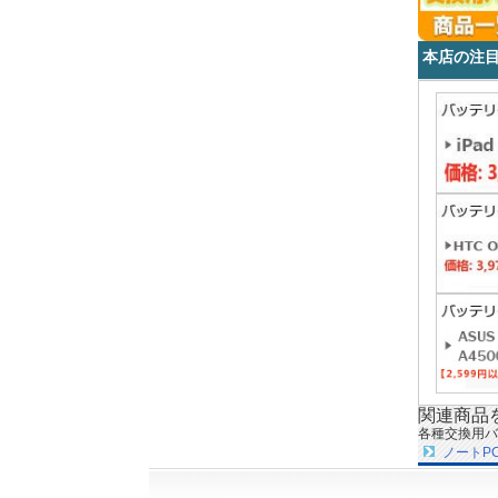
本店の注
関連商品
各種交換用バ
ノートP