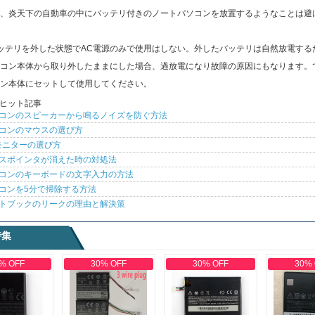
、炎天下の自動車の中にバッテリ付きのノートパソコンを放置するようなことは避
ッテリを外した状態でAC電源のみで使用はしない。外したバッテリは自然放電する
コン本体から取り外したままにした場合、過放電になり故障の原因にもなります。
ン本体にセットして使用してください。
ヒット記事
コンのスピーカーから鳴るノイズを防ぐ方法
コンのマウスの選び方
モニターの選び方
スポインタが消えた時の対処法
コンのキーボードの文字入力の方法
コンを5分で掃除する方法
トブックのリークの理由と解決策
特集
% OFF
30% OFF
30% OFF
30%