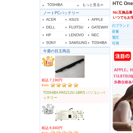
HTC On
TOSHIBA
もっと見る≫
htc互換品
ノートPCバッテリー
いつでもお
ACER
ASUS
APPLE
のブランド
DELL
FUJITSU
GATEWAY
容量
HP
LENOVO
NEC
電圧
SONY
SAMSUNG
TOSHIBA
可用
今週の目玉商品
税込:7,190円
TOSHIBA PA5212U-1BRS パソコン バ
ッテリー
税込:6,840円