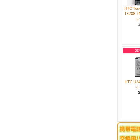
HTC Tou
T3288 T
ッ
3
30
HTC U2
ッ
2