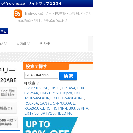
nfo@note-pc.co
サイトマップ
1
2
3
4
【note-pc.co】ノートPC交換・互換用バッテリ
ー 完全新品～即日、1年完全保証付き。
着商品
人気商品
その他
検索ワード
LSS271620SF
,
FB511
,
CP1454
,
HB3-
875mAh
,
FB421
,
Z52H 10pcs
,
FDK
14HR-4/5FAUP
,
FDK 8HR-4/3FAUPC
,
RSC-BA
,
SANYO 5N-700AACL
,
PA5265U-1BRS
,
HSTNN-DB9J
,
07KRV
,
ER17/50
,
SPTM1B
,
HBLDT40