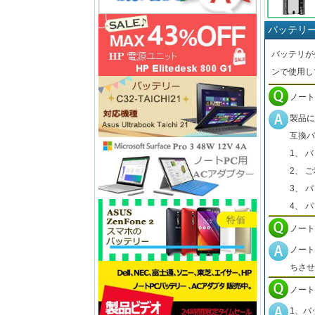
バッテリ
バッテリが
ンで使用し
ノート
製品に
互換バ
1、 
2、 
3、 
4、 
ノート
ノート
ちさせ
ノート
1、バ