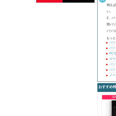
例えば
い。
2、バ
間パソ
パソコ
もっと
パソ
パソ
PC
マウ
パソ
パソ
ノー
おすすめ
30