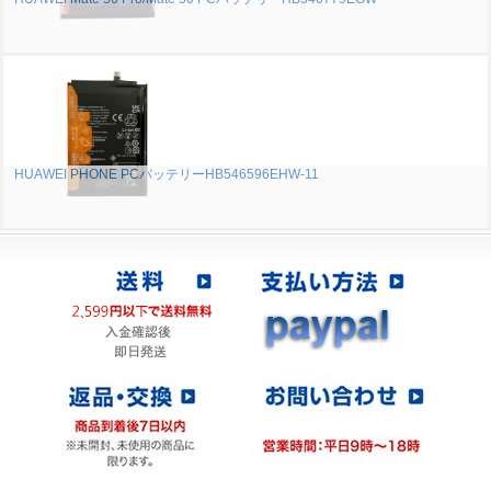
HUAWEI PHONE PCバッテリーHB546596EHW-11