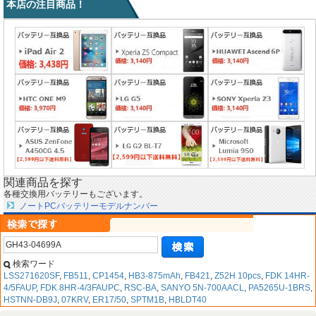
本店の注目商品！
関連商品を探す
各種交換用バッテリーもございます。
ノートPCバッテリーモデルナンバー
検索ワード
LSS271620SF
,
FB511
,
CP1454
,
HB3-875mAh
,
FB421
,
Z52H 10pcs
,
FDK 14HR-
4/5FAUP
,
FDK 8HR-4/3FAUPC
,
RSC-BA
,
SANYO 5N-700AACL
,
PA5265U-1BRS
,
HSTNN-DB9J
,
07KRV
,
ER17/50
,
SPTM1B
,
HBLDT40