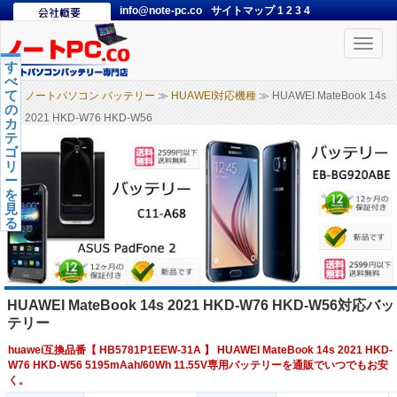
info@note-pc.co
サイトマップ
1
2
3
4
Toggle
naviga
す
べ
て
ノートパソコン バッテリー
≫
HUAWEI対応機種
≫ HUAWEI MateBook 14s
の
2021 HKD-W76 HKD-W56
カ
テ
ゴ
リ
ー
を
見
る
HUAWEI MateBook 14s 2021 HKD-W76 HKD-W56対応バッ
テリー
huawei互換品番【
HB5781P1EEW-31A
】 HUAWEI MateBook 14s 2021 HKD-
W76 HKD-W56 5195mAah/60Wh 11.55V専用バッテリーを通販でいつでもお安
く。