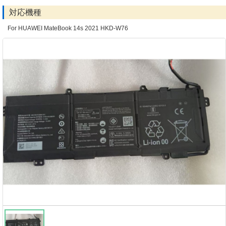
対応機種
For HUAWEI MateBook 14s 2021 HKD-W76