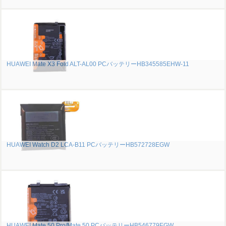
HUAWEI Mate X3 Fold ALT-AL00 PCバッテリーHB345585EHW-11
HUAWEI Watch D2 LCA-B11 PCバッテリーHB572728EGW
HUAWEI Mate 50 Pro/Mate 50 PCバッテリーHB546779EGW