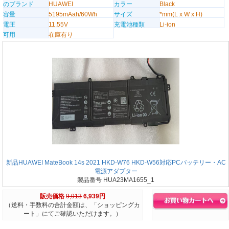
のブランド
HUAWEI
カラー
Black
容量
5195mAah/60Wh
サイズ
*mm(L x W x H)
電圧
11.55V
充電池種類
Li-ion
可用
在庫有り
新品HUAWEI MateBook 14s 2021 HKD-W76 HKD-W56対応PCバッテリー・AC
電源アダプター
製品番号 HUA23MA1655_1
販売価格
9,913
6,939円
（送料・手数料の合計金額は、「ショッピングカ
ート」にてご確認いただけます。）