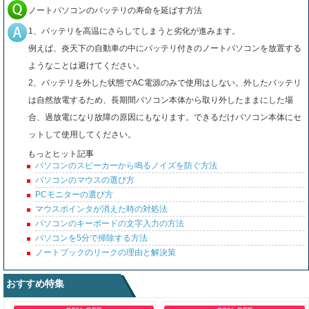
ノートパソコンのバッテリの寿命を延ばす方法
1、バッテリを高温にさらしてしまうと劣化が進みます。
例えば、炎天下の自動車の中にバッテリ付きのノートパソコンを放置する
ようなことは避けてください。
2、バッテリを外した状態でAC電源のみで使用はしない。外したバッテリ
は自然放電するため、長期間パソコン本体から取り外したままにした場
合、過放電になり故障の原因にもなります。できるだけパソコン本体にセ
ットして使用してください。
もっとヒット記事
パソコンのスピーカーから鳴るノイズを防ぐ方法
パソコンのマウスの選び方
PCモニターの選び方
マウスポインタが消えた時の対処法
パソコンのキーボードの文字入力の方法
パソコンを5分で掃除する方法
ノートブックのリークの理由と解決策
おすすめ特集