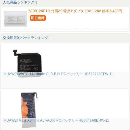
人気商品ランキングリ
S190126D1D 付属AC電源アダプタ 19V 1.26A 価格 6,439円
交換用電池パックランキング！
HUAWEI WATCH Ultimate CLB-B19 PCバッテリーHB572728EFW-11
HUAWEI Mate X3 Fold ALT-AL00 PCバッテリーHB3042A8EHW-11