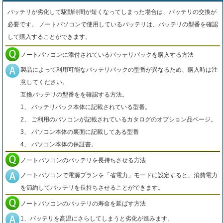
バッテリが劣化して駆動時間が短くなってしまった場合は、バッテリの交換が
必要です。 ノートパソコンで使用しているバッテリは、バッテリの型番を確認
して購入することができます。
ノートパソコンに添付されているバッテリパックを購入する方法
製品によって利用可能なバッテリパックの型番が異なるため、購入時は注
意してください。
互換バッテリの型番をを確認する方法。
1、 バッテリパック本体に記載されている型番。
2、 ご利用のパソコンが記載されているカタログのオプション品ページ。
3、 パソコン本体の裏面に記載してある型番
4、 パソコン本体の保証書。
ノートパソコンのバッテリを長持ちさせる方法
ノートパソコンで電源プランを「省電力」モードに設定すると、消費電力
を節約してバッテリを長持ちさせることができます。
ノートパソコンのバッテリの寿命を延ばす方法
1、バッテリを高温にさらしてしまうと劣化が進みます。