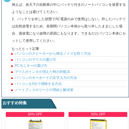
例えば、炎天下の自動車の中にバッテリ付きのノートパソコンを放置する
ようなことは避けてください。
2、バッテリを外した状態でAC電源のみで使用はしない。外したバッテリ
は自然放電するため、長期間パソコン本体から取り外したままにした場
合、過放電になり故障の原因にもなります。できるだけパソコン本体にセ
ットして使用してください。
もっとヒット記事
パソコンのスピーカーから鳴るノイズを防ぐ方法
パソコンのマウスの選び方
PCモニターの選び方
マウスポインタが消えた時の対処法
パソコンのキーボードの文字入力の方法
パソコンを5分で掃除する方法
ノートブックのリークの理由と解決策
おすすめ特集
30% OFF
30% OFF