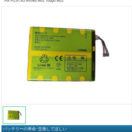
For FUJITSU Arrows M02 Tough M02
バッテリーの寿命･交換してほしい