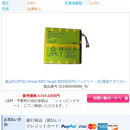
電圧
3.8V
充電池種類
Li-Po
可用
在庫有り
新品FUJITSU Arrows M02 Tough M02対応PCバッテリー・AC電源アダプター
製品番号 2510BA0998M_Te
販売価格
3,714
2,600円
（送料・手数料の合計金額は、「ショッピングカ
ート」にてご確認いただけます。）
お支払い方
銀行振込（前払い）.
法:
クレジットカード: