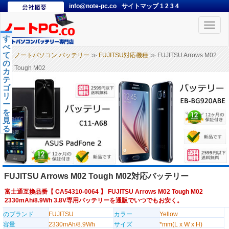
info@note-pc.co
サイトマップ
1
2
3
4
Toggle
naviga
す
べ
て
ノートパソコン バッテリー
≫
FUJITSU対応機種
≫ FUJITSU Arrows M02
の
Tough M02
カ
テ
ゴ
リ
ー
を
見
る
FUJITSU Arrows M02 Tough M02対応バッテリー
富士通互換品番【
CA54310-0064
】 FUJITSU Arrows M02 Tough M02
2330mAh/8.9Wh 3.8V専用バッテリーを通販でいつでもお安く。
のブランド
FUJITSU
カラー
Yellow
容量
2330mAh/8.9Wh
サイズ
*mm(L x W x H)