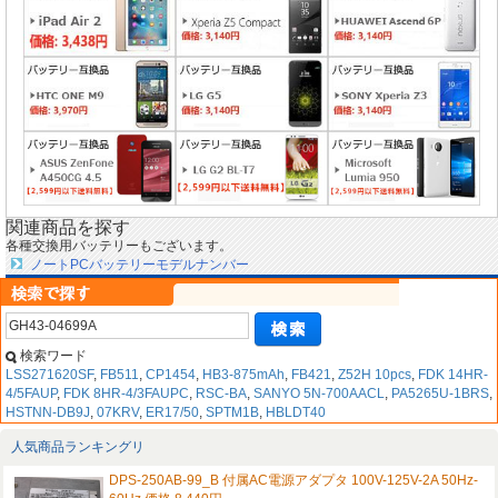
関連商品を探す
各種交換用バッテリーもございます。
ノートPCバッテリーモデルナンバー
検索ワード
LSS271620SF
,
FB511
,
CP1454
,
HB3-875mAh
,
FB421
,
Z52H 10pcs
,
FDK 14HR-
4/5FAUP
,
FDK 8HR-4/3FAUPC
,
RSC-BA
,
SANYO 5N-700AACL
,
PA5265U-1BRS
,
HSTNN-DB9J
,
07KRV
,
ER17/50
,
SPTM1B
,
HBLDT40
人気商品ランキングリ
DPS-250AB-99_B 付属AC電源アダプタ 100V-125V-2A 50Hz-