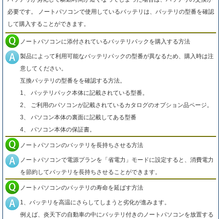
必要です。 ノートパソコンで使用しているバッテリは、バッテリの型番を確認
して購入することができます。
ノートパソコンに添付されているバッテリパックを購入する方法
製品によって利用可能なバッテリパックの型番が異なるため、購入時は注
意してください。
互換バッテリの型番をを確認する方法。
1、 バッテリパック本体に記載されている型番。
2、 ご利用のパソコンが記載されているカタログのオプション品ページ。
3、 パソコン本体の裏面に記載してある型番
4、 パソコン本体の保証書。
ノートパソコンのバッテリを長持ちさせる方法
ノートパソコンで電源プランを「省電力」モードに設定すると、消費電力
を節約してバッテリを長持ちさせることができます。
ノートパソコンのバッテリの寿命を延ばす方法
1、バッテリを高温にさらしてしまうと劣化が進みます。
例えば、炎天下の自動車の中にバッテリ付きのノートパソコンを放置する