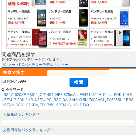
関連商品を探す
各種交換用バッテリーもございます。
ノートPCバッテリーモデルナンバー
検索ワード
LSS271620SF
,
FB511
,
CP1454
,
HB3-875mAh
,
FB421
,
Z52H 10pcs
,
FDK 14HR-
4/5FAUP
,
FDK 8HR-4/3FAUPC
,
RSC-BA
,
SANYO 5N-700AACL
,
PA5265U-1BRS
,
HSTNN-DB9J
,
07KRV
,
ER17/50
,
SPTM1B
,
HBLDT40
人気商品ランキングリ
交換用電池パックランキング！