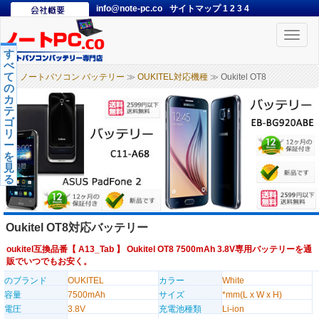
info@note-pc.co
サイトマップ
1
2
3
4
Toggle
naviga
す
べ
て
ノートパソコン バッテリー
≫
OUKITEL対応機種
≫ Oukitel OT8
の
カ
テ
ゴ
リ
ー
を
見
る
Oukitel OT8対応バッテリー
oukitel互換品番【
A13_Tab
】 Oukitel OT8 7500mAh 3.8V専用バッテリーを通
販でいつでもお安く。
のブランド
OUKITEL
カラー
White
容量
7500mAh
サイズ
*mm(L x W x H)
電圧
3.8V
充電池種類
Li-ion