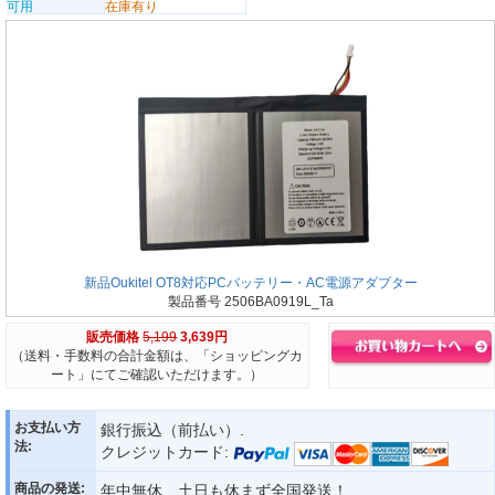
可用
在庫有り
新品Oukitel OT8対応PCバッテリー・AC電源アダプター
製品番号 2506BA0919L_Ta
販売価格
5,199
3,639円
（送料・手数料の合計金額は、「ショッピングカ
ート」にてご確認いただけます。）
お支払い方
銀行振込（前払い）.
法:
クレジットカード:
商品の発送:
年中無休、土日も休まず全国発送！