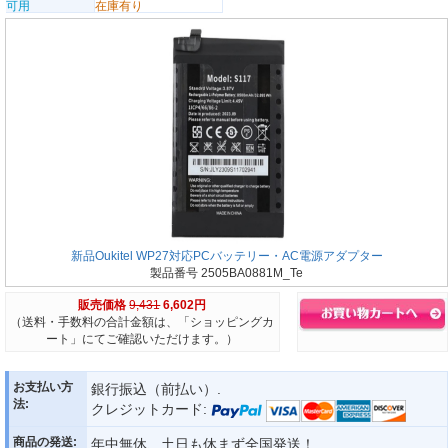
可用
在庫有り
新品Oukitel WP27対応PCバッテリー・AC電源アダプター
製品番号 2505BA0881M_Te
販売価格
9,431
6,602円
（送料・手数料の合計金額は、「ショッピングカ
ート」にてご確認いただけます。）
お支払い方
銀行振込（前払い）.
法:
クレジットカード:
商品の発送:
年中無休、土日も休まず全国発送！