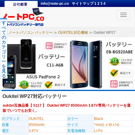
info@note-pc.co
サイトマップ
1
2
3
4
Toggle
naviga
す
べ
て
ノートパソコン バッテリー
≫
OUKITEL対応機種
≫ Oukitel WP27
の
カ
テ
ゴ
リ
ー
を
見
る
Oukitel WP27対応バッテリー
oukitel互換品番【
S117
】 Oukitel WP27 8500mAh 3.87V専用バッテリーを通
販でいつでもお安く。
のブランド
OUKITEL
カラー
Black
容量
8500mAh
サイズ
*mm(L x W x H)
電圧
3.87V
充電池種類
Li-Po