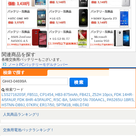
関連商品を探す
各種交換用バッテリーもございます。
ノートPCバッテリーモデルナンバー
検索ワード
LSS271620SF
,
FB511
,
CP1454
,
HB3-875mAh
,
FB421
,
Z52H 10pcs
,
FDK 14HR-
4/5FAUP
,
FDK 8HR-4/3FAUPC
,
RSC-BA
,
SANYO 5N-700AACL
,
PA5265U-1BRS
,
HSTNN-DB9J
,
07KRV
,
ER17/50
,
SPTM1B
,
HBLDT40
人気商品ランキングリ
交換用電池パックランキング！