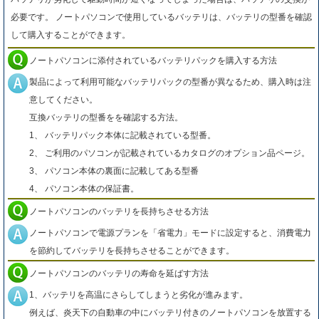
必要です。 ノートパソコンで使用しているバッテリは、バッテリの型番を確認
して購入することができます。
ノートパソコンに添付されているバッテリパックを購入する方法
製品によって利用可能なバッテリパックの型番が異なるため、購入時は注
意してください。
互換バッテリの型番をを確認する方法。
1、 バッテリパック本体に記載されている型番。
2、 ご利用のパソコンが記載されているカタログのオプション品ページ。
3、 パソコン本体の裏面に記載してある型番
4、 パソコン本体の保証書。
ノートパソコンのバッテリを長持ちさせる方法
ノートパソコンで電源プランを「省電力」モードに設定すると、消費電力
を節約してバッテリを長持ちさせることができます。
ノートパソコンのバッテリの寿命を延ばす方法
1、バッテリを高温にさらしてしまうと劣化が進みます。
例えば、炎天下の自動車の中にバッテリ付きのノートパソコンを放置する