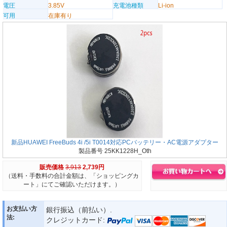
電圧
3.85V
充電池種類
Li-ion
可用
在庫有り
新品HUAWEI FreeBuds 4i /5i T0014対応PCバッテリー・AC電源アダプター
製品番号 25KK1228H_Oth
販売価格
3,913
2,739円
（送料・手数料の合計金額は、「ショッピングカ
ート」にてご確認いただけます。）
お支払い方
銀行振込（前払い）.
法:
クレジットカード: