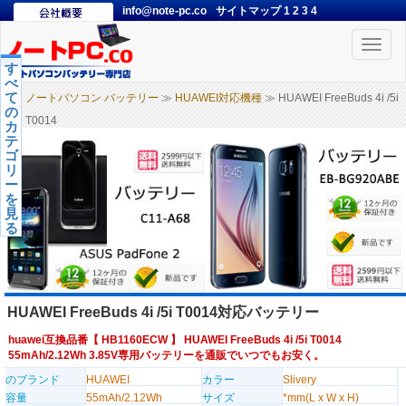
info@note-pc.co
サイトマップ
1
2
3
4
Toggle
naviga
す
べ
て
ノートパソコン バッテリー
≫
HUAWEI対応機種
≫ HUAWEI FreeBuds 4i /5i
の
T0014
カ
テ
ゴ
リ
ー
を
見
る
HUAWEI FreeBuds 4i /5i T0014対応バッテリー
huawei互換品番【
HB1160ECW
】 HUAWEI FreeBuds 4i /5i T0014
55mAh/2.12Wh 3.85V専用バッテリーを通販でいつでもお安く。
のブランド
HUAWEI
カラー
Slivery
容量
55mAh/2.12Wh
サイズ
*mm(L x W x H)