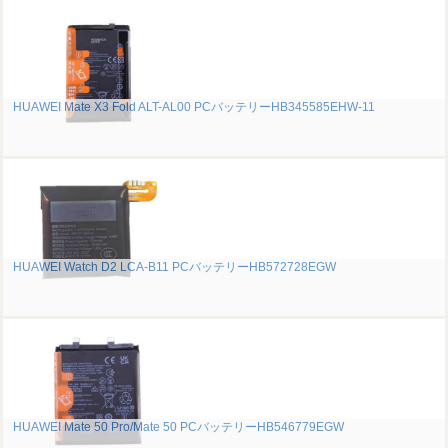
HUAWEI Mate X3 Fold ALT-AL00 PCバッテリーHB345585EHW-11
HUAWEI Watch D2 LCA-B11 PCバッテリーHB572728EGW
HUAWEI Mate 50 Pro/Mate 50 PCバッテリーHB546779EGW