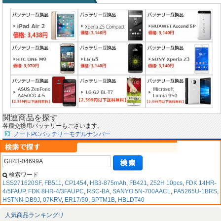
関連商品を探す
各種交換用バッテリーもございます。
ノートPCバッテリーモデルナンバー
検索ワード
LSS271620SF
,
FB511
,
CP1454
,
HB3-875mAh
,
FB421
,
Z52H 10pcs
,
FDK 14HR-
4/5FAUP
,
FDK 8HR-4/3FAUPC
,
RSC-BA
,
SANYO 5N-700AACL
,
PA5265U-1BRS
,
HSTNN-DB9J
,
07KRV
,
ER17/50
,
SPTM1B
,
HBLDT40
人気商品ランキングリ