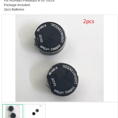
For HUAWEI FreeBuds 4i /5i T0014
Package Included:
2pcs Batteries