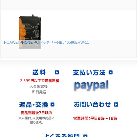
HUAWEI PHONE PCバッテリーHB546596EHW-11