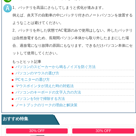
1、バッテリを高温にさらしてしまうと劣化が進みます。
例えば、炎天下の自動車の中にバッテリ付きのノートパソコンを放置する
ようなことは避けてください。
2、バッテリを外した状態でAC電源のみで使用はしない。外したバッテリ
は自然放電するため、長期間パソコン本体から取り外したままにした場
合、過放電になり故障の原因にもなります。できるだけパソコン本体にセ
ットして使用してください。
もっとヒット記事
パソコンのスピーカーから鳴るノイズを防ぐ方法
パソコンのマウスの選び方
PCモニターの選び方
マウスポインタが消えた時の対処法
パソコンのキーボードの文字入力の方法
パソコンを5分で掃除する方法
ノートブックのリークの理由と解決策
おすすめ特集
30% OFF
30% OFF