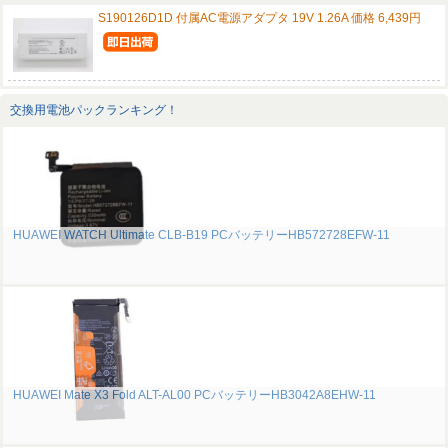
S190126D1D 付属AC電源アダプタ 19V 1.26A 価格 6,439円
交換用電池パックランキング！
HUAWEI WATCH Ultimate CLB-B19 PCバッテリーHB572728EFW-11
HUAWEI Mate X3 Fold ALT-AL00 PCバッテリーHB3042A8EHW-11