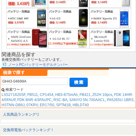
関連商品を探す
各種交換用バッテリーもございます。
ノートPCバッテリーモデルナンバー
検索ワード
LSS271620SF
,
FB511
,
CP1454
,
HB3-875mAh
,
FB421
,
Z52H 10pcs
,
FDK 14HR-
4/5FAUP
,
FDK 8HR-4/3FAUPC
,
RSC-BA
,
SANYO 5N-700AACL
,
PA5265U-1BRS
,
HSTNN-DB9J
,
07KRV
,
ER17/50
,
SPTM1B
,
HBLDT40
人気商品ランキングリ
交換用電池パックランキング！