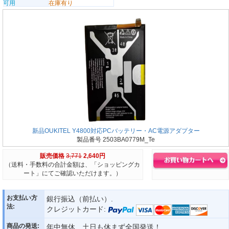
可用
在庫有り
新品OUKITEL Y4800対応PCバッテリー・AC電源アダプター
製品番号 2503BA0779M_Te
販売価格
3,771
2,640円
（送料・手数料の合計金額は、「ショッピングカ
ート」にてご確認いただけます。）
お支払い方
銀行振込（前払い）.
法:
クレジットカード:
商品の発送:
年中無休、土日も休まず全国発送！