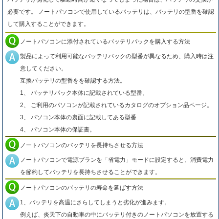
必要です。 ノートパソコンで使用しているバッテリは、バッテリの型番を確認
して購入することができます。
ノートパソコンに添付されているバッテリパックを購入する方法
製品によって利用可能なバッテリパックの型番が異なるため、購入時は注
意してください。
互換バッテリの型番をを確認する方法。
1、 バッテリパック本体に記載されている型番。
2、 ご利用のパソコンが記載されているカタログのオプション品ページ。
3、 パソコン本体の裏面に記載してある型番
4、 パソコン本体の保証書。
ノートパソコンのバッテリを長持ちさせる方法
ノートパソコンで電源プランを「省電力」モードに設定すると、消費電力
を節約してバッテリを長持ちさせることができます。
ノートパソコンのバッテリの寿命を延ばす方法
1、バッテリを高温にさらしてしまうと劣化が進みます。
例えば、炎天下の自動車の中にバッテリ付きのノートパソコンを放置する