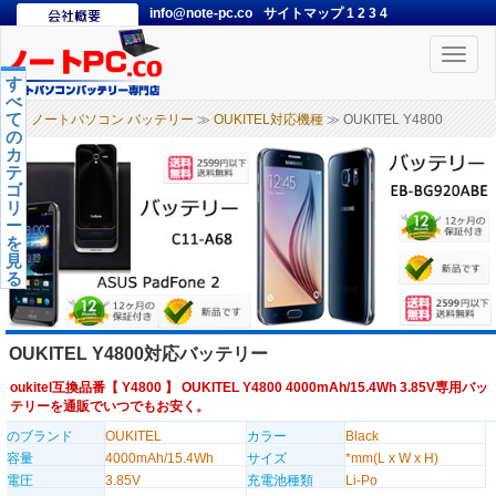
info@note-pc.co
サイトマップ
1
2
3
4
Toggle
naviga
す
べ
て
ノートパソコン バッテリー
≫
OUKITEL対応機種
≫ OUKITEL Y4800
の
カ
テ
ゴ
リ
ー
を
見
る
OUKITEL Y4800対応バッテリー
oukitel互換品番【
Y4800
】 OUKITEL Y4800 4000mAh/15.4Wh 3.85V専用バッ
テリーを通販でいつでもお安く。
のブランド
OUKITEL
カラー
Black
容量
4000mAh/15.4Wh
サイズ
*mm(L x W x H)
電圧
3.85V
充電池種類
Li-Po