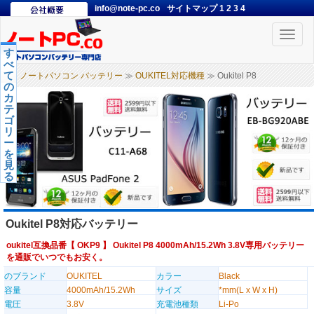
info@note-pc.co
サイトマップ
1
2
3
4
Toggle
naviga
す
べ
て
ノートパソコン バッテリー
≫
OUKITEL対応機種
≫ Oukitel P8
の
カ
テ
ゴ
リ
ー
を
見
る
Oukitel P8対応バッテリー
oukitel互換品番【
OKP9
】 Oukitel P8 4000mAh/15.2Wh 3.8V専用バッテリー
を通販でいつでもお安く。
のブランド
OUKITEL
カラー
Black
容量
4000mAh/15.2Wh
サイズ
*mm(L x W x H)
電圧
3.8V
充電池種類
Li-Po