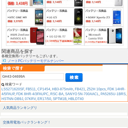
関連商品を探す
各種交換用バッテリーもございます。
ノートPCバッテリーモデルナンバー
検索ワード
LSS271620SF
,
FB511
,
CP1454
,
HB3-875mAh
,
FB421
,
Z52H 10pcs
,
FDK 14HR-
4/5FAUP
,
FDK 8HR-4/3FAUPC
,
RSC-BA
,
SANYO 5N-700AACL
,
PA5265U-1BRS
,
HSTNN-DB9J
,
07KRV
,
ER17/50
,
SPTM1B
,
HBLDT40
人気商品ランキングリ
交換用電池パックランキング！