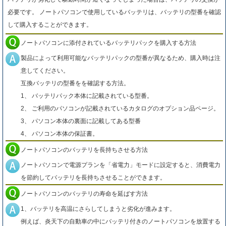
必要です。 ノートパソコンで使用しているバッテリは、バッテリの型番を確認
して購入することができます。
ノートパソコンに添付されているバッテリパックを購入する方法
製品によって利用可能なバッテリパックの型番が異なるため、購入時は注
意してください。
互換バッテリの型番をを確認する方法。
1、 バッテリパック本体に記載されている型番。
2、 ご利用のパソコンが記載されているカタログのオプション品ページ。
3、 パソコン本体の裏面に記載してある型番
4、 パソコン本体の保証書。
ノートパソコンのバッテリを長持ちさせる方法
ノートパソコンで電源プランを「省電力」モードに設定すると、消費電力
を節約してバッテリを長持ちさせることができます。
ノートパソコンのバッテリの寿命を延ばす方法
1、バッテリを高温にさらしてしまうと劣化が進みます。
例えば、炎天下の自動車の中にバッテリ付きのノートパソコンを放置する