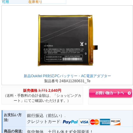
可用
在庫有り
新品Oukitel P8対応PCバッテリー・AC電源アダプター
製品番号 24BA11280631_Te
販売価格
3,771
2,640円
（送料・手数料の合計金額は、「ショッピングカ
ート」にてご確認いただけます。）
お支払い方
銀行振込（前払い）.
法:
クレジットカード:
商品の発送:
年中無休、土日も休まず全国発送！