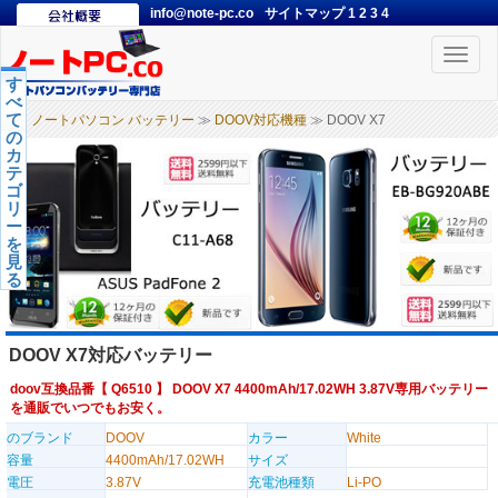
info@note-pc.co
サイトマップ
1
2
3
4
Toggle
naviga
す
べ
て
ノートパソコン バッテリー
≫
DOOV対応機種
≫ DOOV X7
の
カ
テ
ゴ
リ
ー
を
見
る
DOOV X7対応バッテリー
doov互換品番【
Q6510
】 DOOV X7 4400mAh/17.02WH 3.87V専用バッテリー
を通販でいつでもお安く。
のブランド
DOOV
カラー
White
容量
4400mAh/17.02WH
サイズ
電圧
3.87V
充電池種類
Li-PO