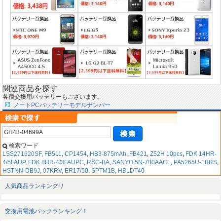
関連商品を探す
各種交換用バッテリーもございます。
ノートPCバッテリーモデルナンバー
検索ワード
LSS271620SF
,
FB511
,
CP1454
,
HB3-875mAh
,
FB421
,
Z52H 10pcs
,
FDK 14HR-
4/5FAUP
,
FDK 8HR-4/3FAUPC
,
RSC-BA
,
SANYO 5N-700AACL
,
PA5265U-1BRS
,
HSTNN-DB9J
,
07KRV
,
ER17/50
,
SPTM1B
,
HBLDT40
人気商品ランキングリ
交換用電池パックランキング！