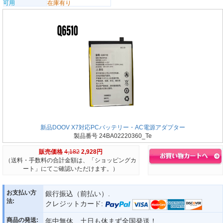
可用
在庫有り
新品DOOV X7対応PCバッテリー・AC電源アダプター
製品番号 24BA02220360_Te
販売価格
4,182
2,928円
（送料・手数料の合計金額は、「ショッピングカ
ート」にてご確認いただけます。）
お支払い方
銀行振込（前払い）.
法:
クレジットカード:
商品の発送:
年中無休、土日も休まず全国発送！