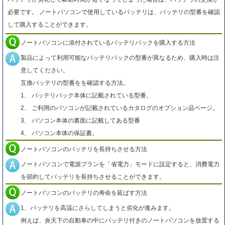
必要です。 ノートパソコンで使用しているバッテリは、バッテリの型番を確認
して購入することができます。
ノートパソコンに添付されているバッテリパックを購入する方法
製品によって利用可能なバッテリパックの型番が異なるため、購入時は注
意してください。
互換バッテリの型番をを確認する方法。
1、 バッテリパック本体に記載されている型番。
2、 ご利用のパソコンが記載されているカタログのオプション品ページ。
3、 パソコン本体の裏面に記載してある型番
4、 パソコン本体の保証書。
ノートパソコンのバッテリを長持ちさせる方法
ノートパソコンで電源プランを「省電力」モードに設定すると、消費電力
を節約してバッテリを長持ちさせることができます。
ノートパソコンのバッテリの寿命を延ばす方法
1、バッテリを高温にさらしてしまうと劣化が進みます。
例えば、炎天下の自動車の中にバッテリ付きのノートパソコンを放置する