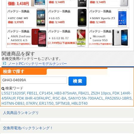
関連商品を探す
各種交換用バッテリーもございます。
ノートPCバッテリーモデルナンバー
検索ワード
LSS271620SF
,
FB511
,
CP1454
,
HB3-875mAh
,
FB421
,
Z52H 10pcs
,
FDK 14HR-
4/5FAUP
,
FDK 8HR-4/3FAUPC
,
RSC-BA
,
SANYO 5N-700AACL
,
PA5265U-1BRS
,
HSTNN-DB9J
,
07KRV
,
ER17/50
,
SPTM1B
,
HBLDT40
人気商品ランキングリ
交換用電池パックランキング！