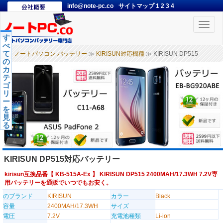
info@note-pc.co
サイトマップ
1
2
3
4
Toggle
naviga
す
べ
て
ノートパソコン バッテリー
≫
KIRISUN対応機種
≫ KIRISUN DP515
の
カ
テ
ゴ
リ
ー
を
見
る
KIRISUN DP515対応バッテリー
kirisun互換品番【
KB-515A-Ex
】 KIRISUN DP515 2400MAH/17.3WH 7.2V専
用バッテリーを通販でいつでもお安く。
のブランド
KIRISUN
カラー
Black
容量
2400MAH/17.3WH
サイズ
電圧
7.2V
充電池種類
Li-ion