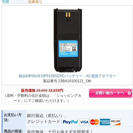
可用
在庫有り
新品KIRISUN DP515対応PCバッテリー・AC電源アダプター
製品番号 23BA10100121_Oth
販売価格
26,655
18,659円
（送料・手数料の合計金額は、「ショッピングカ
ート」にてご確認いただけます。）
お支払い方
銀行振込（前払い）.
法:
クレジットカード:
商品の発送:
年中無休、土日も休まず全国発送！