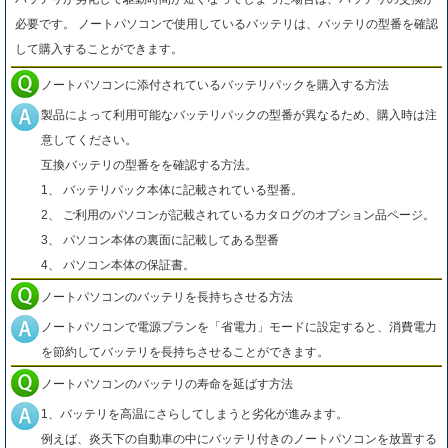
必要です。 ノートパソコンで使用しているバッテリは、バッテリの型番を確認
して購入することができます。
ノートパソコンに添付されているバッテリパックを購入する方法
製品によって利用可能なバッテリパックの型番が異なるため、購入時は注
意してください。
互換バッテリの型番をを確認する方法。
1、 バッテリパック本体に記載されている型番。
2、 ご利用のパソコンが記載されているカタログのオプション品ページ。
3、 パソコン本体の裏面に記載してある型番
4、 パソコン本体の保証書。
ノートパソコンのバッテリを長持ちさせる方法
ノートパソコンで電源プランを「省電力」モードに設定すると、消費電力
を節約してバッテリを長持ちさせることができます。
ノートパソコンのバッテリの寿命を延ばす方法
1、バッテリを高温にさらしてしまうと劣化が進みます。
例えば、炎天下の自動車の中にバッテリ付きのノートパソコンを放置する