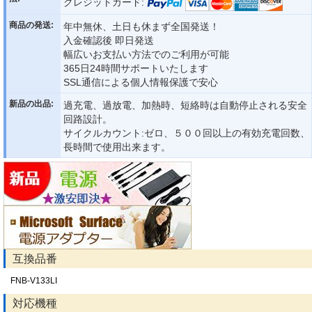
クレジットカード:
商品の発送:
年中無休、土日も休まず全国発送！
入金確認後 即日発送
幅広いお支払い方法でのご利用が可能
365日24時間サポートいたします
SSL通信による個人情報保護で安心
新品の出品:
過充電、過放電、加熱時、短絡時は自動停止される安全
回路設計。
サイクルカウント:ゼロ、５００回以上の有効充電回数、
長時間で使用出来ます。
互換品番
FNB-V133LI
対応機種