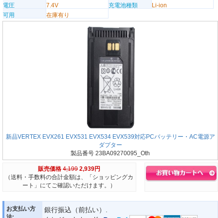
電圧
7.4V
充電池種類
Li-ion
可用
在庫有り
新品VERTEX EVX261 EVX531 EVX534 EVX539対応PCバッテリー・AC電源ア
ダプター
製品番号 23BA09270095_Oth
販売価格
4,199
2,939円
（送料・手数料の合計金額は、「ショッピングカ
ート」にてご確認いただけます。）
お支払い方
銀行振込（前払い）.
法: