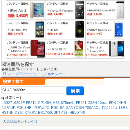
関連商品を探す
各種交換用バッテリーもございます。
ノートPCバッテリーモデルナンバー
検索ワード
LSS271620SF
,
FB511
,
CP1454
,
HB3-875mAh
,
FB421
,
Z52H 10pcs
,
FDK 14HR-
4/5FAUP
,
FDK 8HR-4/3FAUPC
,
RSC-BA
,
SANYO 5N-700AACL
,
PA5265U-1BRS
,
HSTNN-DB9J
,
07KRV
,
ER17/50
,
SPTM1B
,
HBLDT40
人気商品ランキングリ