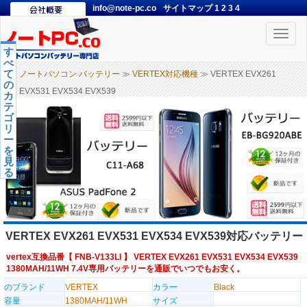
info@note-pc.co
サイトマップ
1
2
3
4
Toggle
naviga
す
べ
て
ノートパソコン バッテリー
≫
VERTEX対応機種
≫ VERTEX EVX261
の
EVX531 EVX534 EVX539
カ
テ
ゴ
リ
ー
を
見
る
VERTEX EVX261 EVX531 EVX534 EVX539対応バッテリー
vertex互換品番【
FNB-V133LI
】 VERTEX EVX261 EVX531 EVX534 EVX539
1380MAH/11WH 7.4V専用バッテリーを通販でいつでもお安く。
のブランド
VERTEX
カラー
Black
容量
1380MAH/11WH
サイズ