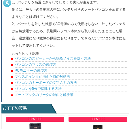
1、バッテリを高温にさらしてしまうと劣化が進みます。
例えば、炎天下の自動車の中にバッテリ付きのノートパソコンを放置する
ようなことは避けてください。
2、バッテリを外した状態でAC電源のみで使用はしない。外したバッテリ
は自然放電するため、長期間パソコン本体から取り外したままにした場
合、過放電になり故障の原因にもなります。できるだけパソコン本体にセ
ットして使用してください。
もっとヒット記事
パソコンのスピーカーから鳴るノイズを防ぐ方法
パソコンのマウスの選び方
PCモニターの選び方
マウスポインタが消えた時の対処法
パソコンのキーボードの文字入力の方法
パソコンを5分で掃除する方法
ノートブックのリークの理由と解決策
おすすめ特集
30% OFF
30% OFF