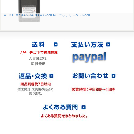
VERTEX STANDARD VX-228 PCバッテリーVBJ-228