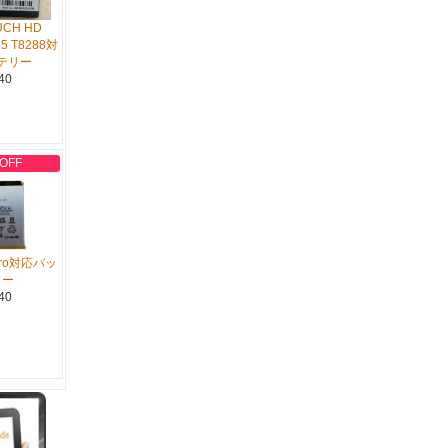
UCH HD
85 T8288対
テリー
40
 OFF
 Pro対応バッ
リー
40