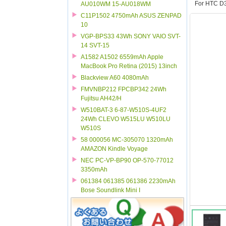
For HTC 
AU010WM 15-AU018WM
C11P1502 4750mAh ASUS ZENPAD
10
VGP-BPS33 43Wh SONY VAIO SVT-
14 SVT-15
A1582 A1502 6559mAh Apple
MacBook Pro Retina (2015) 13inch
Blackview A60 4080mAh
FMVNBP212 FPCBP342 24Wh
Fujitsu AH42/H
W510BAT-3 6-87-W510S-4UF2
24Wh CLEVO W515LU W510LU
W510S
58 000056 MC-305070 1320mAh
AMAZON Kindle Voyage
NEC PC-VP-BP90 OP-570-77012
3350mAh
061384 061385 061386 2230mAh
Bose Soundlink Mini I