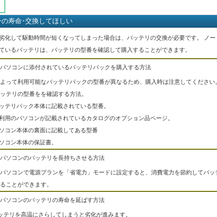
ーの寿命･交換してほしい
劣化して駆動時間が短くなってしまった場合は、バッテリの交換が必要です。 ノー
ているバッテリは、バッテリの型番を確認して購入することができます。
パソコンに添付されているバッテリパックを購入する方法
よって利用可能なバッテリパックの型番が異なるため、購入時は注意してください
ッテリの型番をを確認する方法。
バッテリパック本体に記載されている型番。
ご利用のパソコンが記載されているカタログのオプション品ページ。
パソコン本体の裏面に記載してある型番
パソコン本体の保証書。
パソコンのバッテリを長持ちさせる方法
パソコンで電源プランを「省電力」モードに設定すると、消費電力を節約してバッ
ることができます。
パソコンのバッテリの寿命を延ばす方法
ッテリを高温にさらしてしまうと劣化が進みます。