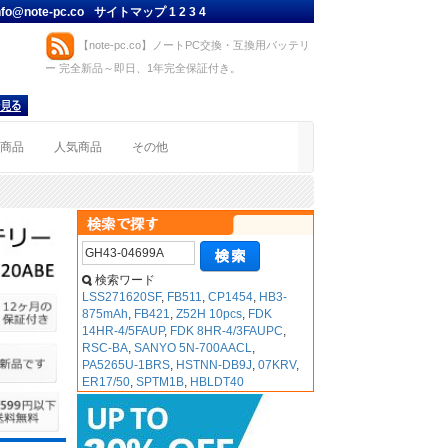
nfo@note-pc.co
サイトマップ
1
2
3
4
【note-pc.co】ノートPC交換・互換用バッテリ
ー 完全新品～即日、1年完全保証付き。
着商品
人気商品
その他
検索ワード
LSS271620SF
,
FB511
,
CP1454
,
HB3-
875mAh
,
FB421
,
Z52H 10pcs
,
FDK
14HR-4/5FAUP
,
FDK 8HR-4/3FAUPC
,
RSC-BA
,
SANYO 5N-700AACL
,
PA5265U-1BRS
,
HSTNN-DB9J
,
07KRV
,
ER17/50
,
SPTM1B
,
HBLDT40