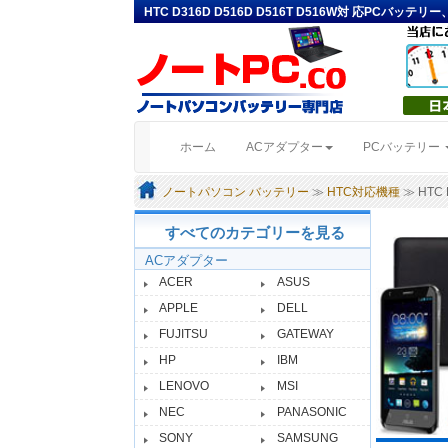
HTC D316D D516D D516T D516W対 応PCバッテ
(current)
ホーム
ACアダプター
PCバッテリー
ノートパソコン バッテリー
≫
HTC対応機種
≫ HTC 
すべてのカテゴリーを見る
ACアダプター
ACER
ASUS
APPLE
DELL
FUJITSU
GATEWAY
HP
IBM
LENOVO
MSI
NEC
PANASONIC
SONY
SAMSUNG