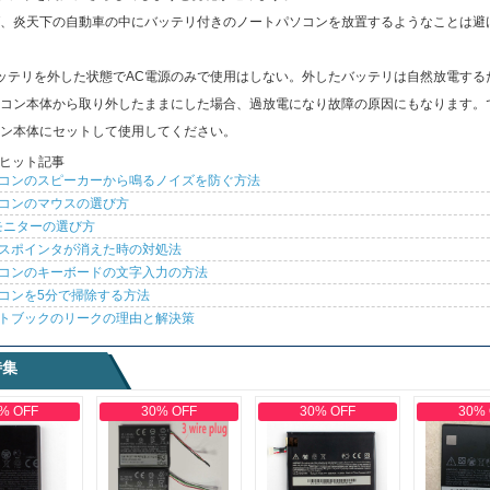
、炎天下の自動車の中にバッテリ付きのノートパソコンを放置するようなことは避
ッテリを外した状態でAC電源のみで使用はしない。外したバッテリは自然放電する
コン本体から取り外したままにした場合、過放電になり故障の原因にもなります。
ン本体にセットして使用してください。
ヒット記事
コンのスピーカーから鳴るノイズを防ぐ方法
コンのマウスの選び方
モニターの選び方
スポインタが消えた時の対処法
コンのキーボードの文字入力の方法
コンを5分で掃除する方法
トブックのリークの理由と解決策
特集
% OFF
30% OFF
30% OFF
30%