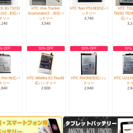
ch 3G T3232
HTC Vive Tracker
HTC flyer P510E対応バ
HTC TO
4242...対応バ
Acumulator(3 ...対応バ
ッテリー
T8282 T82
テリー
ッテリー
3,740
応バッ
,140
3,540
3,1
% OFF
30% OFF
30% OFF
30%
4 Pro+対応バ
HTC Wildfire E2 Plus対
HTC PHONE対応バッ
HTC U23
テリー
応バッテリー
テリー
テ
,640
2,600
2,640
2,6