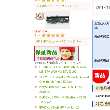
LG LBV7227E パソコン バッテリー
（送料・手
お支払い方
法:
税込:7,840円
商品の発送:
HP BM04XL ノートPC バッテリー
新品の出品:
売れ筋の人気商品を今すぐチェック！
HB2899C0ECW 5100mAh Huawei
M3-BTV-W09 M3-BTV-DL09
TLI020F1 TLi020F2 2000mAh Alcatel
One Touch Pop 2 5042d
B2Q55100 3420mAh HTC U12+
互換品
2Q5530
BOPB5100
OM03XL 57Wh HP EliteBook X360
1030 G2
対応機
BP02XL 41Wh HP Pavilion 15-