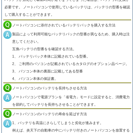
必要です。 ノートパソコンで使用しているバッテリは、バッテリの型番を確認
して購入することができます。
ノートパソコンに添付されているバッテリパックを購入する方法
製品によって利用可能なバッテリパックの型番が異なるため、購入時は注
意してください。
互換バッテリの型番をを確認する方法。
1、 バッテリパック本体に記載されている型番。
2、 ご利用のパソコンが記載されているカタログのオプション品ページ。
3、 パソコン本体の裏面に記載してある型番
4、 パソコン本体の保証書。
ノートパソコンのバッテリを長持ちさせる方法
ノートパソコンで電源プランを「省電力」モードに設定すると、消費電力
を節約してバッテリを長持ちさせることができます。
ノートパソコンのバッテリの寿命を延ばす方法
1、バッテリを高温にさらしてしまうと劣化が進みます。
例えば、炎天下の自動車の中にバッテリ付きのノートパソコンを放置する