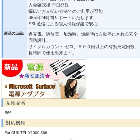
入金確認後 即日発送
幅広いお支払い方法でのご利用が可能
365日24時間サポートいたします
SSL通信による個人情報保護で安心
新品の出品:
過充電、過放電、加熱時、短絡時は自動停止される安全
回路設計。
サイクルカウント:ゼロ、５００回以上の有効充電回数、
長時間で使用出来ます。
互換品番
S66
対応機種
For OUKITEL Y1000 S66