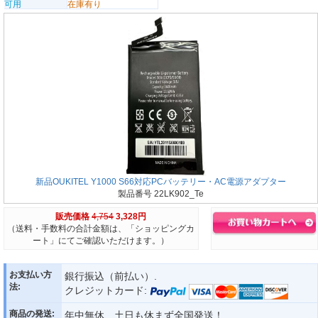
可用
在庫有り
新品OUKITEL Y1000 S66対応PCバッテリー・AC電源アダプター
製品番号 22LK902_Te
販売価格
4,754
3,328円
（送料・手数料の合計金額は、「ショッピングカ
ート」にてご確認いただけます。）
お支払い方
銀行振込（前払い）.
法:
クレジットカード:
商品の発送:
年中無休、土日も休まず全国発送！