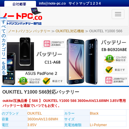
info@note-pc.co
サイトマップ
1
2
3
4
Toggle
naviga
す
べ
て
ノートパソコン バッテリー
≫
OUKITEL対応機種
≫ OUKITEL Y1000 S66
の
カ
テ
ゴ
リ
ー
を
見
る
OUKITEL Y1000 S66対応バッテリー
oukitel互換品番【
S66
】 OUKITEL Y1000 S66 3600mAh/13.68WH 3.85V専用
バッテリーを通販でいつでもお安く。
のブランド
OUKITEL
カラー
Black
容量
3600mAh/13.68WH
サイズ
電圧
3.85V
充電池種類
Li-Polymer