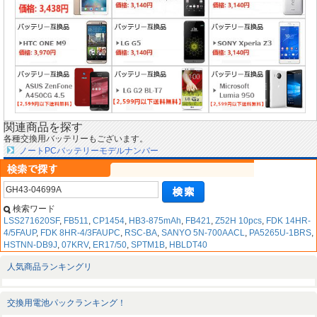
関連商品を探す
各種交換用バッテリーもございます。
ノートPCバッテリーモデルナンバー
検索ワード
LSS271620SF
,
FB511
,
CP1454
,
HB3-875mAh
,
FB421
,
Z52H 10pcs
,
FDK 14HR-
4/5FAUP
,
FDK 8HR-4/3FAUPC
,
RSC-BA
,
SANYO 5N-700AACL
,
PA5265U-1BRS
,
HSTNN-DB9J
,
07KRV
,
ER17/50
,
SPTM1B
,
HBLDT40
人気商品ランキングリ
交換用電池パックランキング！