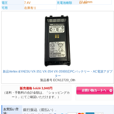
22.40mm
電圧
7.4V
充電池種類
Li-ion
可用
在庫有り
新品Vertex &YAESU VX-351 VX-354 VX-359対応PCバッテリー・AC電源アダプ
ター
製品番号 ECN12720_Oth
販売価格
5,628
3,940円
（送料・手数料の合計金額は、「ショッピングカ
ート」にてご確認いただけます。）
お支払い方
銀行振込（前払い）.
法: