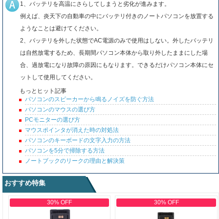
1、バッテリを高温にさらしてしまうと劣化が進みます。
例えば、炎天下の自動車の中にバッテリ付きのノートパソコンを放置する
ようなことは避けてください。
2、バッテリを外した状態でAC電源のみで使用はしない。外したバッテリ
は自然放電するため、長期間パソコン本体から取り外したままにした場
合、過放電になり故障の原因にもなります。できるだけパソコン本体にセ
ットして使用してください。
もっとヒット記事
パソコンのスピーカーから鳴るノイズを防ぐ方法
パソコンのマウスの選び方
PCモニターの選び方
マウスポインタが消えた時の対処法
パソコンのキーボードの文字入力の方法
パソコンを5分で掃除する方法
ノートブックのリークの理由と解決策
おすすめ特集
30% OFF
30% OFF