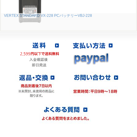
VERTEX STANDARD VX-228 PCバッテリーVBJ-228