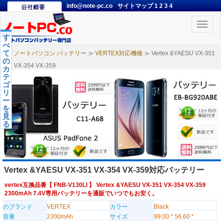
info@note-pc.co
サイトマップ
1
2
3
4
Toggle
naviga
す
べ
て
ノートパソコン バッテリー
≫
VERTEX対応機種
≫ Vertex &YAESU VX-351
の
VX-354 VX-359
カ
テ
ゴ
リ
ー
を
見
る
Vertex &YAESU VX-351 VX-354 VX-359対応バッテリー
vertex互換品番【
FNB-V130LI
】 Vertex &YAESU VX-351 VX-354 VX-359
2300mAh 7.4V専用バッテリーを通販でいつでもお安く。
のブランド
VERTEX
カラー
Black
容量
2300mAh
サイズ
99.00 * 56.60 *