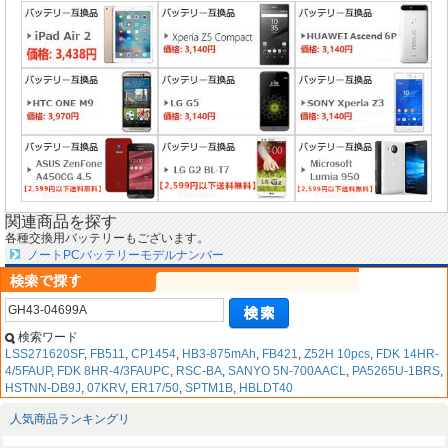
関連商品を探す
各種交換用バッテリーもございます。
ノートPCバッテリーモデルナンバー
検索ワード
LSS271620SF
,
FB511
,
CP1454
,
HB3-875mAh
,
FB421
,
Z52H 10pcs
,
FDK 14HR-
4/5FAUP
,
FDK 8HR-4/3FAUPC
,
RSC-BA
,
SANYO 5N-700AACL
,
PA5265U-1BRS
,
HSTNN-DB9J
,
07KRV
,
ER17/50
,
SPTM1B
,
HBLDT40
人気商品ランキングリ