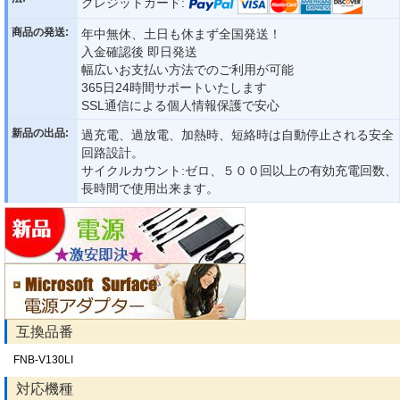
クレジットカード:
商品の発送:
年中無休、土日も休まず全国発送！
入金確認後 即日発送
幅広いお支払い方法でのご利用が可能
365日24時間サポートいたします
SSL通信による個人情報保護で安心
新品の出品:
過充電、過放電、加熱時、短絡時は自動停止される安全
回路設計。
サイクルカウント:ゼロ、５００回以上の有効充電回数、
長時間で使用出来ます。
互換品番
FNB-V130LI
対応機種