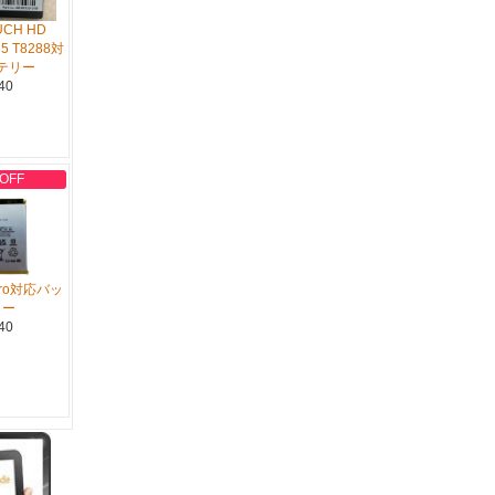
UCH HD
85 T8288対
テリー
40
 OFF
 Pro対応バッ
リー
40