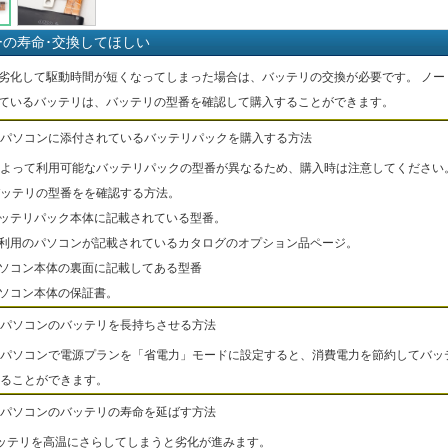
ーの寿命･交換してほしい
劣化して駆動時間が短くなってしまった場合は、バッテリの交換が必要です。 ノー
ているバッテリは、バッテリの型番を確認して購入することができます。
パソコンに添付されているバッテリパックを購入する方法
よって利用可能なバッテリパックの型番が異なるため、購入時は注意してください
ッテリの型番をを確認する方法。
バッテリパック本体に記載されている型番。
ご利用のパソコンが記載されているカタログのオプション品ページ。
パソコン本体の裏面に記載してある型番
パソコン本体の保証書。
パソコンのバッテリを長持ちさせる方法
パソコンで電源プランを「省電力」モードに設定すると、消費電力を節約してバッ
ることができます。
パソコンのバッテリの寿命を延ばす方法
ッテリを高温にさらしてしまうと劣化が進みます。