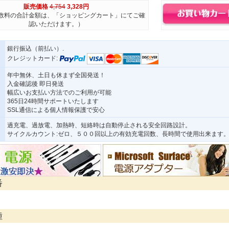
販売価格
4,754
3,328円
数料の合計金額は、「ショッピングカート」にてご確
認いただけます。）
銀行振込（前払い）.
クレジットカード:
年中無休、土日も休まず全国発送！
入金確認後 即日発送
幅広いお支払い方法でのご利用が可能
365日24時間サポートいたします
SSL通信による個人情報保護で安心
過充電、過放電、加熱時、短絡時は自動停止される安全回路設計。
サイクルカウント:ゼロ、５００回以上の有効充電回数、長時間で使用出来ます
番
種