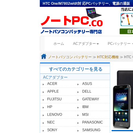
HTC One/M7802w/d/t対 応PCバッテリー、電源の通販
(current)
ホーム
ACアダプター
PCバッテリー
ノートパソコン バッテリー
≫
HTC対応機種
≫ HTC O
すべてのカテゴリーを見る
ACアダプター
ACER
ASUS
APPLE
DELL
FUJITSU
GATEWAY
HP
IBM
LENOVO
MSI
NEC
PANASONIC
SONY
SAMSUNG