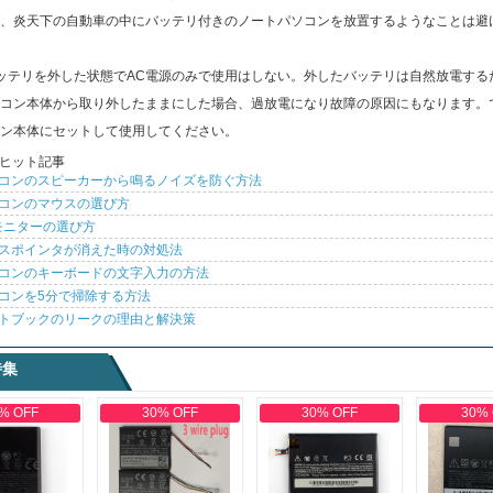
、炎天下の自動車の中にバッテリ付きのノートパソコンを放置するようなことは避
ッテリを外した状態でAC電源のみで使用はしない。外したバッテリは自然放電する
コン本体から取り外したままにした場合、過放電になり故障の原因にもなります。
ン本体にセットして使用してください。
ヒット記事
コンのスピーカーから鳴るノイズを防ぐ方法
コンのマウスの選び方
モニターの選び方
スポインタが消えた時の対処法
コンのキーボードの文字入力の方法
コンを5分で掃除する方法
トブックのリークの理由と解決策
特集
% OFF
30% OFF
30% OFF
30%