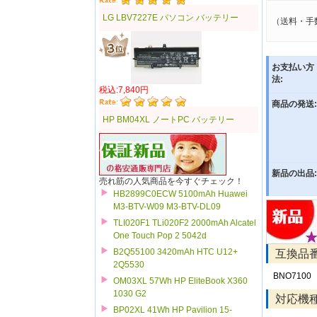
LG LBV7227E パソコン バッテリー
（送料・手
お支払い方
法:
税込:7,840円
商品の発送:
HP BM04XL ノートPC バッテリー
新品の出品:
売れ筋の人気商品を今すぐチェック！
HB2899C0ECW 5100mAh Huawei
M3-BTV-W09 M3-BTV-DL09
TLI020F1 TLi020F2 2000mAh Alcatel
One Touch Pop 2 5042d
B2Q55100 3420mAh HTC U12+
互換品
2Q5530
BNO7100
OM03XL 57Wh HP EliteBook X360
1030 G2
対応機
BP02XL 41Wh HP Pavilion 15-