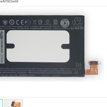
ne/M7802w/d/t