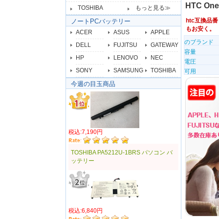
HTC On
TOSHIBA
もっと見る≫
htc互換品
ノートPCバッテリー
もお安く。
ACER
ASUS
APPLE
のブランド
DELL
FUJITSU
GATEWAY
容量
HP
LENOVO
NEC
電圧
SONY
SAMSUNG
TOSHIBA
可用
今週の目玉商品
税込:7,190円
TOSHIBA PA5212U-1BRS パソコン バ
ッテリー
税込:6,840円