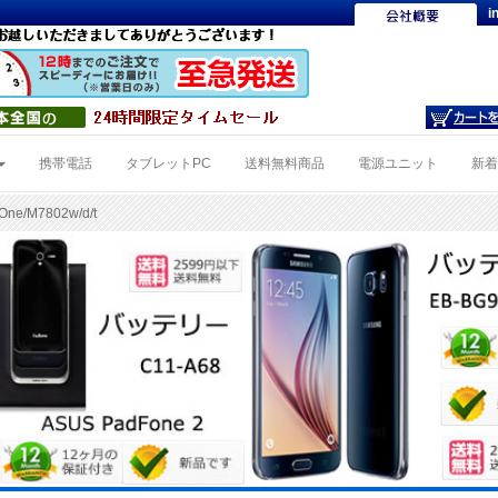
i
携帯電話
タブレットPC
送料無料商品
電源ユニット
新
ne/M7802w/d/t