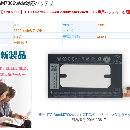
e/M7802w/d/t対応バッテリー
番【
BNO7100
】 HTC One/M7802w/d/t 2300mAh/8.74WH 3.8V専用バッテリ
HTC
カラー
Black
2300mAh/8.74WH
サイズ
3.8V
充電池種類
Li-ion
在庫有り
新品HTC One/M7802w/d/t対応PCバッテリー・AC電源
製品番号 20IV1136_Te