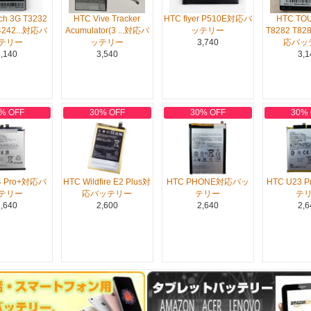
ch 3G T3232
HTC Vive Tracker
HTC flyer P510E対応バ
HTC TO
4242...対応バ
Acumulator(3 ...対応バ
ッテリー
T8282 T82
テリー
ッテリー
3,740
応バッ
,140
3,540
3,1
% OFF
30% OFF
30% OFF
30%
4 Pro+対応バ
HTC Wildfire E2 Plus対
HTC PHONE対応バッ
HTC U23
テリー
応バッテリー
テリー
テ
,640
2,600
2,640
2,6