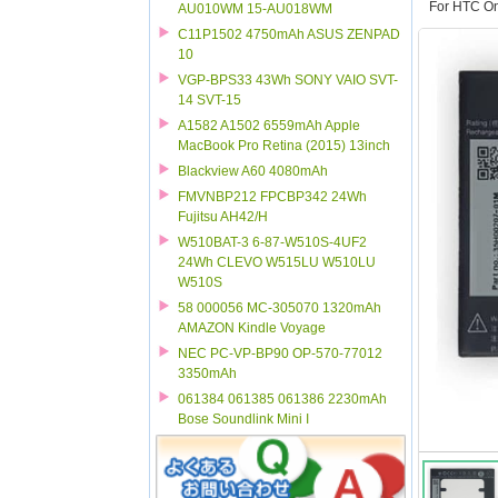
For HTC O
AU010WM 15-AU018WM
C11P1502 4750mAh ASUS ZENPAD
10
VGP-BPS33 43Wh SONY VAIO SVT-
14 SVT-15
A1582 A1502 6559mAh Apple
MacBook Pro Retina (2015) 13inch
Blackview A60 4080mAh
FMVNBP212 FPCBP342 24Wh
Fujitsu AH42/H
W510BAT-3 6-87-W510S-4UF2
24Wh CLEVO W515LU W510LU
W510S
58 000056 MC-305070 1320mAh
AMAZON Kindle Voyage
NEC PC-VP-BP90 OP-570-77012
3350mAh
061384 061385 061386 2230mAh
Bose Soundlink Mini I