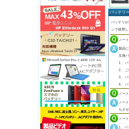
バッテリ
バッテリが
ンで使用し
ノート
製品に
互換バ
1、 
2、 
3、 
4、 
ノート
ノート
ちさせ
ノート
1、バ