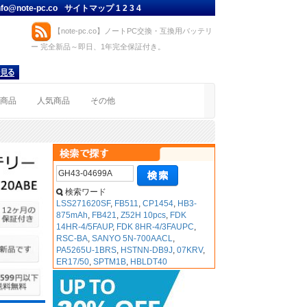
nfo@note-pc.co
サイトマップ
1
2
3
4
【note-pc.co】ノートPC交換・互換用バッテリ
ー 完全新品～即日、1年完全保証付き。
着商品
人気商品
その他
検索ワード
LSS271620SF
,
FB511
,
CP1454
,
HB3-
875mAh
,
FB421
,
Z52H 10pcs
,
FDK
14HR-4/5FAUP
,
FDK 8HR-4/3FAUPC
,
RSC-BA
,
SANYO 5N-700AACL
,
PA5265U-1BRS
,
HSTNN-DB9J
,
07KRV
,
ER17/50
,
SPTM1B
,
HBLDT40