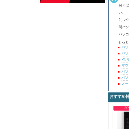
例えば
い。
2、バ
間パソ
パソコ
もっと
パソ
パソ
PC
マウ
パソ
パソ
ノー
おすすめ
30