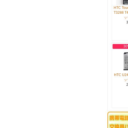
HTC Tou
T3288 T
ッ
3
30
HTC U2
ッ
2