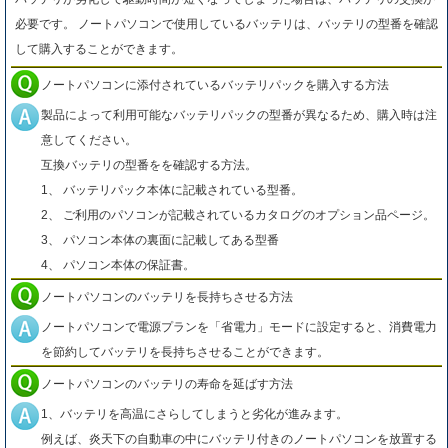
必要です。 ノートパソコンで使用しているバッテリは、バッテリの型番を確認
して購入することができます。
ノートパソコンに添付されているバッテリパックを購入する方法
製品によって利用可能なバッテリパックの型番が異なるため、購入時は注
意してください。
互換バッテリの型番をを確認する方法。
1、 バッテリパック本体に記載されている型番。
2、 ご利用のパソコンが記載されているカタログのオプション品ページ。
3、 パソコン本体の裏面に記載してある型番
4、 パソコン本体の保証書。
ノートパソコンのバッテリを長持ちさせる方法
ノートパソコンで電源プランを「省電力」モードに設定すると、消費電力
を節約してバッテリを長持ちさせることができます。
ノートパソコンのバッテリの寿命を延ばす方法
1、バッテリを高温にさらしてしまうと劣化が進みます。
例えば、炎天下の自動車の中にバッテリ付きのノートパソコンを放置する