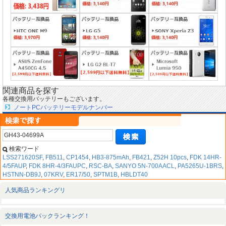
関連商品を探す
各種交換用バッテリーもございます。
ノートPCバッテリーモデルナンバー
検索ワード
LSS271620SF
,
FB511
,
CP1454
,
HB3-875mAh
,
FB421
,
Z52H 10pcs
,
FDK 14HR-
4/5FAUP
,
FDK 8HR-4/3FAUPC
,
RSC-BA
,
SANYO 5N-700AACL
,
PA5265U-1BRS
,
HSTNN-DB9J
,
07KRV
,
ER17/50
,
SPTM1B
,
HBLDT40
人気商品ランキングリ
交換用電池パックランキング！