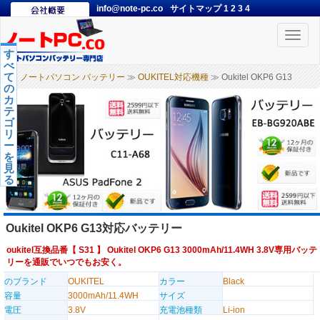
info@note-pc.co
サイトマップ
1
2
3
4
Toggle
naviga
す
べ
て
ノートパソコン バッテリー
≫
OUKITEL対応機種
≫ Oukitel OKP6 G13
の
カ
テ
ゴ
リ
ー
を
見
る
Oukitel OKP6 G13対応バッテリー
oukitel互換品番【
S31
】 Oukitel OKP6 G13 3000mAh/11.4WH 3.8V専用バッテ
リーを通販でいつでもお安く。
のブランド
OUKITEL
カラー
Black
容量
3000mAh/11.4WH
サイズ
電圧
3.8V
充電池種類
Li-ion