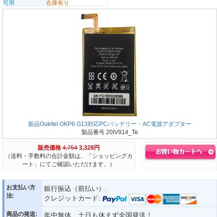
可用
在庫有り
新品Oukitel OKP6 G13対応PCバッテリー・AC電源アダプター
製品番号 20IV914_Te
販売価格
4,754
3,328円
（送料・手数料の合計金額は、「ショッピングカ
ート」にてご確認いただけます。）
お支払い方
銀行振込（前払い）.
法:
クレジットカード:
商品の発送:
年中無休、土日も休まず全国発送！