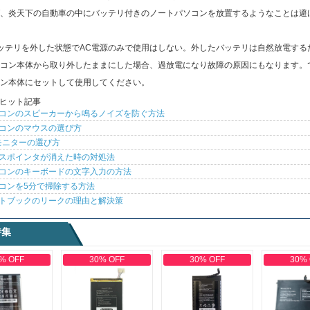
、炎天下の自動車の中にバッテリ付きのノートパソコンを放置するようなことは避
ッテリを外した状態でAC電源のみで使用はしない。外したバッテリは自然放電する
コン本体から取り外したままにした場合、過放電になり故障の原因にもなります。
ン本体にセットして使用してください。
ヒット記事
コンのスピーカーから鳴るノイズを防ぐ方法
コンのマウスの選び方
モニターの選び方
スポインタが消えた時の対処法
コンのキーボードの文字入力の方法
コンを5分で掃除する方法
トブックのリークの理由と解決策
特集
% OFF
30% OFF
30% OFF
30%