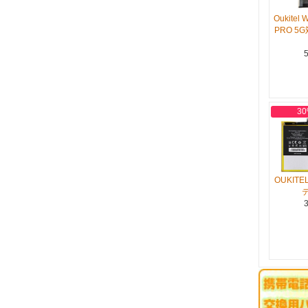
Oukitel
PRO 5
5
30
OUKIT
3