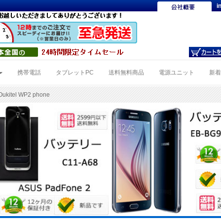
i
携帯電話
タブレットPC
送料無料商品
電源ユニット
新
ukitel WP2 phone