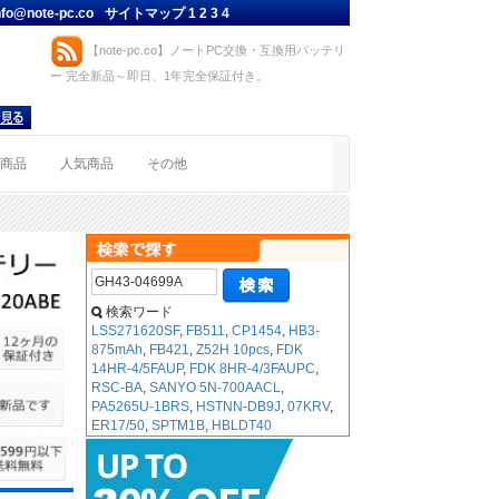
nfo@note-pc.co
サイトマップ
1
2
3
4
【note-pc.co】ノートPC交換・互換用バッテリ
ー 完全新品～即日、1年完全保証付き。
着商品
人気商品
その他
検索ワード
LSS271620SF
,
FB511
,
CP1454
,
HB3-
875mAh
,
FB421
,
Z52H 10pcs
,
FDK
14HR-4/5FAUP
,
FDK 8HR-4/3FAUPC
,
RSC-BA
,
SANYO 5N-700AACL
,
PA5265U-1BRS
,
HSTNN-DB9J
,
07KRV
,
ER17/50
,
SPTM1B
,
HBLDT40