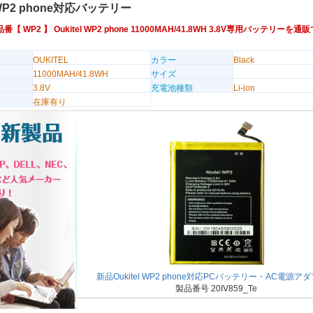
l WP2 phone対応バッテリー
換品番【
WP2
】 Oukitel WP2 phone 11000MAH/41.8WH 3.8V専用バッテリーを
OUKITEL
カラー
Black
11000MAH/41.8WH
サイズ
3.8V
充電池種類
Li-ion
在庫有り
新品Oukitel WP2 phone対応PCバッテリー・AC電源ア
製品番号 20IV859_Te