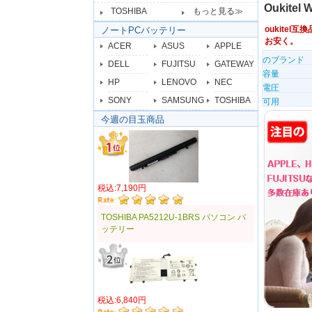
Oukite
TOSHIBA
もっと見る≫
oukitel互
ノートPCバッテリー
お安く。
ACER
ASUS
APPLE
のブランド
DELL
FUJITSU
GATEWAY
容量
HP
LENOVO
NEC
電圧
SONY
SAMSUNG
TOSHIBA
可用
今週の目玉商品
税込:7,190円
TOSHIBA PA5212U-1BRS パソコン バ
ッテリー
税込:6,840円