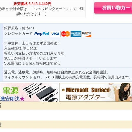
販売価格
6,343
4,440円
数料の合計金額は、「ショッピングカート」にてご確
認いただけます。）
銀行振込（前払い）.
クレジットカード:
年中無休、土日も休まず全国発送！
入金確認後 即日発送
幅広いお支払い方法でのご利用が可能
365日24時間サポートいたします
SSL通信による個人情報保護で安心
過充電、過放電、加熱時、短絡時は自動停止される安全回路設計。
サイクルカウント:ゼロ、５００回以上の有効充電回数、長時間で使用出来ます
番
種