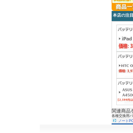
本店の注
関連商品
各種交換用バ
ノートP