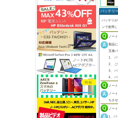
バッテリ
バッテリが
ンで使用し
ノート
製品に
互換バ
1、 
2、 
3、 
4、 
ノート
ノート
ちさせ
ノート
1、バ