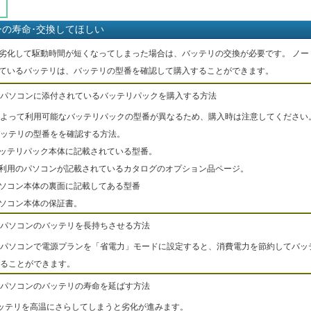
ーの寿命･交換してほしい
劣化して駆動時間が短くなってしまった場合は、バッテリの交換が必要です。 ノー
ているバッテリは、バッテリの型番を確認して購入することができます。
パソコンに添付されているバッテリパックを購入する方法
よって利用可能なバッテリパックの型番が異なるため、購入時は注意してください
ッテリの型番をを確認する方法。
バッテリパック本体に記載されている型番。
ご利用のパソコンが記載されているカタログのオプション品ページ。
パソコン本体の裏面に記載してある型番
パソコン本体の保証書。
パソコンのバッテリを長持ちさせる方法
パソコンで電源プランを「省電力」モードに設定すると、消費電力を節約してバッ
ることができます。
パソコンのバッテリの寿命を延ばす方法
ッテリを高温にさらしてしまうと劣化が進みます。