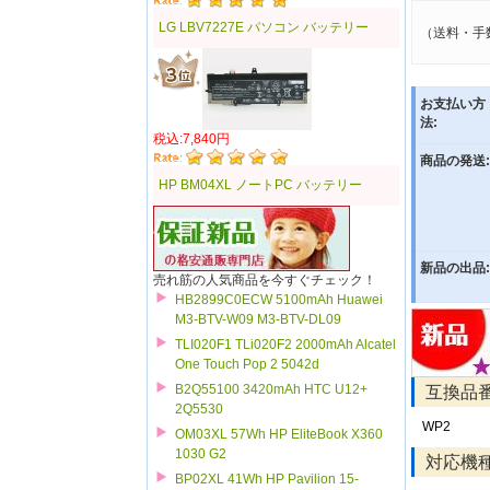
LG LBV7227E パソコン バッテリー
（送料・手
お支払い方
法:
税込:7,840円
商品の発送:
HP BM04XL ノートPC バッテリー
新品の出品:
売れ筋の人気商品を今すぐチェック！
HB2899C0ECW 5100mAh Huawei
M3-BTV-W09 M3-BTV-DL09
TLI020F1 TLi020F2 2000mAh Alcatel
One Touch Pop 2 5042d
B2Q55100 3420mAh HTC U12+
互換品
2Q5530
WP2
OM03XL 57Wh HP EliteBook X360
1030 G2
対応機
BP02XL 41Wh HP Pavilion 15-