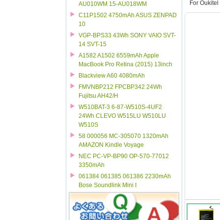
For Oukite
AU010WM 15-AU018WM
C11P1502 4750mAh ASUS ZENPAD
10
VGP-BPS33 43Wh SONY VAIO SVT-
14 SVT-15
A1582 A1502 6559mAh Apple
MacBook Pro Retina (2015) 13inch
Blackview A60 4080mAh
FMVNBP212 FPCBP342 24Wh
Fujitsu AH42/H
W510BAT-3 6-87-W510S-4UF2
24Wh CLEVO W515LU W510LU
W510S
58 000056 MC-305070 1320mAh
AMAZON Kindle Voyage
NEC PC-VP-BP90 OP-570-77012
3350mAh
061384 061385 061386 2230mAh
Bose Soundlink Mini I