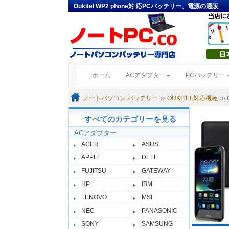
Oukitel WP2 phone対 応PCバッテリー、電源の通販
(current)
ホーム
ACアダプター
PCバッテリー
ノートパソコン バッテリー
≫
OUKITEL対応機種
≫ O
すべてのカテゴリーを見る
ACアダプター
ACER
ASUS
APPLE
DELL
FUJITSU
GATEWAY
HP
IBM
LENOVO
MSI
NEC
PANASONIC
SONY
SAMSUNG