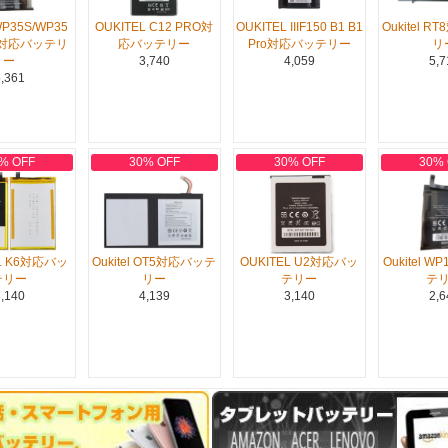
 WP35S/WP35
OUKITEL C12 PRO対
OUKITEL IIIF150 B1 B1
Oukitel 
G対応バッテリ
応バッテリー
Pro対応バッテリー
リ
ー
3,740
4,059
5,7
,361
% OFF
30% OFF
30% OFF
30%
EL K6対応バッ
Oukitel OT5対応バッテ
OUKITEL U2対応バッ
Oukitel 
テリー
リー
テリー
テ
,140
4,139
3,140
2,6