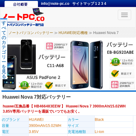
info@note-pc.co
サイトマップ
1
2
3
4
Toggle
naviga
す
べ
て
ノートパソコン バッテリー
≫
HUAWEI対応機種
≫ Huawei Nova 7
の
カ
テ
ゴ
リ
ー
を
見
る
Huawei Nova 7対応バッテリー
huawei互換品番【
HB466483EEW
】 Huawei Nova 7 3900mAh/15.02WH
3.85V専用バッテリーを通販でいつでもお安く。
のブランド
HUAWEI
カラー
Black
容量
3900mAh/15.02WH
サイズ
電圧
3.85V
充電池種類
Li-ion