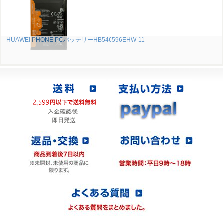
HUAWEI PHONE PCバッテリーHB546596EHW-11