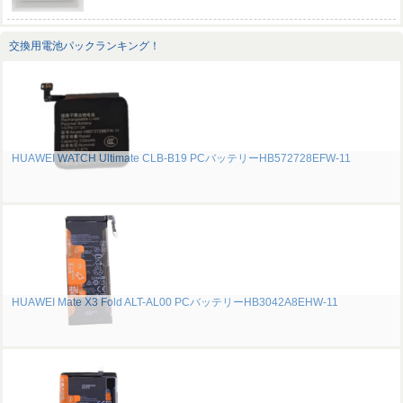
交換用電池パックランキング！
HUAWEI WATCH Ultimate CLB-B19 PCバッテリーHB572728EFW-11
HUAWEI Mate X3 Fold ALT-AL00 PCバッテリーHB3042A8EHW-11