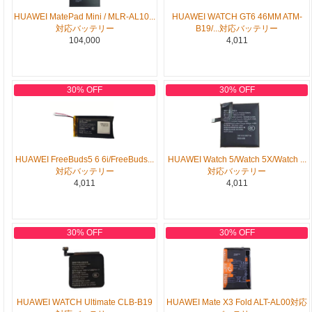
HUAWEI MatePad Mini / MLR-AL10...
HUAWEI WATCH GT6 46MM ATM-
対応バッテリー
B19/...対応バッテリー
104,000
4,011
30% OFF
30% OFF
HUAWEI FreeBuds5 6 6i/FreeBuds...
HUAWEI Watch 5/Watch 5X/Watch ...
対応バッテリー
対応バッテリー
4,011
4,011
30% OFF
30% OFF
HUAWEI WATCH Ultimate CLB-B19
HUAWEI Mate X3 Fold ALT-AL00対応