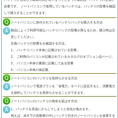
必要です。 ノートパソコンで使用しているバッテリは、バッテリの型番を確認
して購入することができます。
ノートパソコンに添付されているバッテリパックを購入する方法
製品によって利用可能なバッテリパックの型番が異なるため、購入時は注
意してください。
互換バッテリの型番をを確認する方法。
1、 バッテリパック本体に記載されている型番。
2、 ご利用のパソコンが記載されているカタログのオプション品ページ。
3、 パソコン本体の裏面に記載してある型番
4、 パソコン本体の保証書。
ノートパソコンのバッテリを長持ちさせる方法
ノートパソコンで電源プランを「省電力」モードに設定すると、消費電力
を節約してバッテリを長持ちさせることができます。
ノートパソコンのバッテリの寿命を延ばす方法
1、バッテリを高温にさらしてしまうと劣化が進みます。
例えば、炎天下の自動車の中にバッテリ付きのノートパソコンを放置する