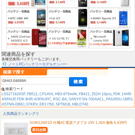
関連商品を探す
各種交換用バッテリーもございます。
ノートPCバッテリーモデルナンバー
検索ワード
LSS271620SF
,
FB511
,
CP1454
,
HB3-875mAh
,
FB421
,
Z52H 10pcs
,
FDK 14HR-
4/5FAUP
,
FDK 8HR-4/3FAUPC
,
RSC-BA
,
SANYO 5N-700AACL
,
PA5265U-1BRS
,
HSTNN-DB9J
,
07KRV
,
ER17/50
,
SPTM1B
,
HBLDT40
人気商品ランキングリ
S190126D1D 付属AC電源アダプタ 19V 1.26A 価格 6,439円