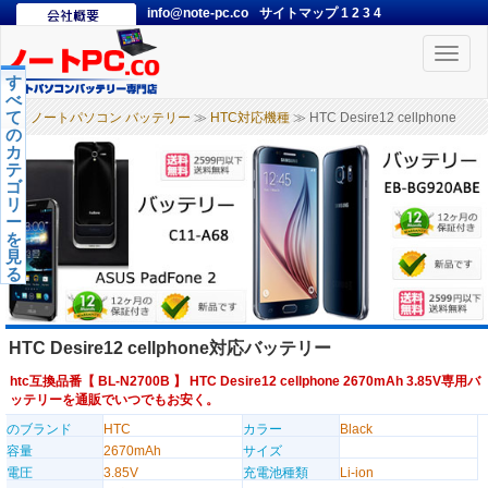
info@note-pc.co
サイトマップ
1
2
3
4
Toggle
naviga
す
べ
て
ノートパソコン バッテリー
≫
HTC対応機種
≫ HTC Desire12 cellphone
の
カ
テ
ゴ
リ
ー
を
見
る
HTC Desire12 cellphone対応バッテリー
htc互換品番【
BL-N2700B
】 HTC Desire12 cellphone 2670mAh 3.85V専用バ
ッテリーを通販でいつでもお安く。
のブランド
HTC
カラー
Black
容量
2670mAh
サイズ
電圧
3.85V
充電池種類
Li-ion