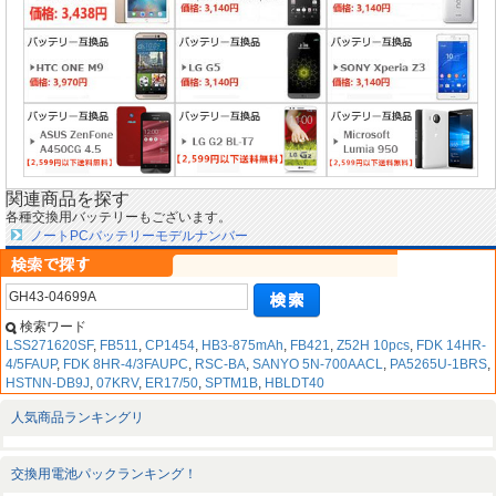
関連商品を探す
各種交換用バッテリーもございます。
ノートPCバッテリーモデルナンバー
検索ワード
LSS271620SF
,
FB511
,
CP1454
,
HB3-875mAh
,
FB421
,
Z52H 10pcs
,
FDK 14HR-
4/5FAUP
,
FDK 8HR-4/3FAUPC
,
RSC-BA
,
SANYO 5N-700AACL
,
PA5265U-1BRS
,
HSTNN-DB9J
,
07KRV
,
ER17/50
,
SPTM1B
,
HBLDT40
人気商品ランキングリ
交換用電池パックランキング！