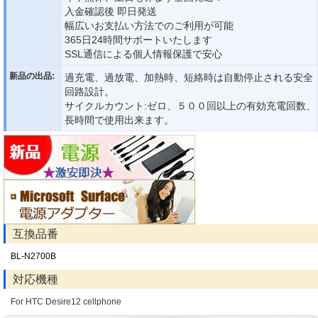
入金確認後 即日発送
幅広いお支払い方法でのご利用が可能
365日24時間サポートいたします
SSL通信による個人情報保護で安心
新品の出品:
過充電、過放電、加熱時、短絡時は自動停止される安全
回路設計。
サイクルカウント:ゼロ、５００回以上の有効充電回数、
長時間で使用出来ます。
互換品番
BL-N2700B
対応機種
For HTC Desire12 cellphone