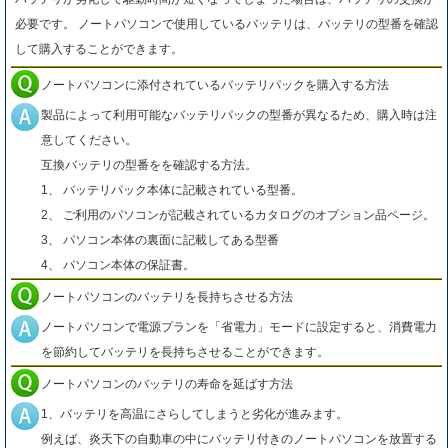
必要です。 ノートパソコンで使用しているバッテリは、バッテリの型番を確認
して購入することができます。
ノートパソコンに添付されているバッテリパックを購入する方法
製品によって利用可能なバッテリパックの型番が異なるため、購入時は注
意してください。
互換バッテリの型番をを確認する方法。
1、 バッテリパック本体に記載されている型番。
2、 ご利用のパソコンが記載されているカタログのオプション品ページ。
3、 パソコン本体の裏面に記載してある型番
4、 パソコン本体の保証書。
ノートパソコンのバッテリを長持ちさせる方法
ノートパソコンで電源プランを「省電力」モードに設定すると、消費電力
を節約してバッテリを長持ちさせることができます。
ノートパソコンのバッテリの寿命を延ばす方法
1、バッテリを高温にさらしてしまうと劣化が進みます。
例えば、炎天下の自動車の中にバッテリ付きのノートパソコンを放置する