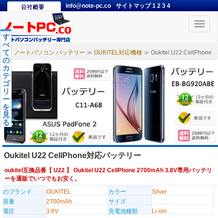
info@note-pc.co
サイトマップ
1
2
3
4
Toggle
naviga
す
べ
て
ノートパソコン バッテリー
≫
OUKITEL対応機種
≫ Oukitel U22 CellPhone
の
カ
テ
ゴ
リ
ー
を
見
る
Oukitel U22 CellPhone対応バッテリー
oukitel互換品番【
U22
】 Oukitel U22 CellPhone 2700mAh 3.8V専用バッテリ
ーを通販でいつでもお安く。
のブランド
OUKITEL
カラー
Silver
容量
2700mAh
サイズ
電圧
3.8V
充電池種類
Li-ion