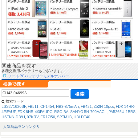
関連商品を探す
各種交換用バッテリーもございます。
ノートPCバッテリーモデルナンバー
検索ワード
LSS271620SF
,
FB511
,
CP1454
,
HB3-875mAh
,
FB421
,
Z52H 10pcs
,
FDK 14HR-
4/5FAUP
,
FDK 8HR-4/3FAUPC
,
RSC-BA
,
SANYO 5N-700AACL
,
PA5265U-1BRS
,
HSTNN-DB9J
,
07KRV
,
ER17/50
,
SPTM1B
,
HBLDT40
人気商品ランキングリ