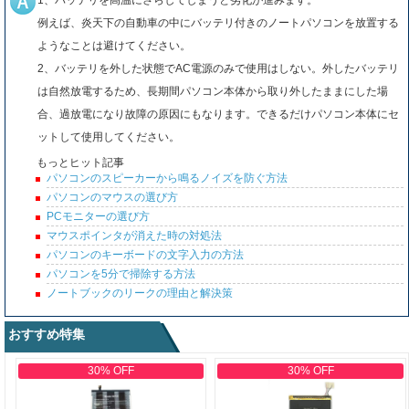
1、バッテリを高温にさらしてしまうと劣化が進みます。
例えば、炎天下の自動車の中にバッテリ付きのノートパソコンを放置する
ようなことは避けてください。
2、バッテリを外した状態でAC電源のみで使用はしない。外したバッテリ
は自然放電するため、長期間パソコン本体から取り外したままにした場
合、過放電になり故障の原因にもなります。できるだけパソコン本体にセ
ットして使用してください。
もっとヒット記事
パソコンのスピーカーから鳴るノイズを防ぐ方法
パソコンのマウスの選び方
PCモニターの選び方
マウスポインタが消えた時の対処法
パソコンのキーボードの文字入力の方法
パソコンを5分で掃除する方法
ノートブックのリークの理由と解決策
おすすめ特集
30% OFF
30% OFF