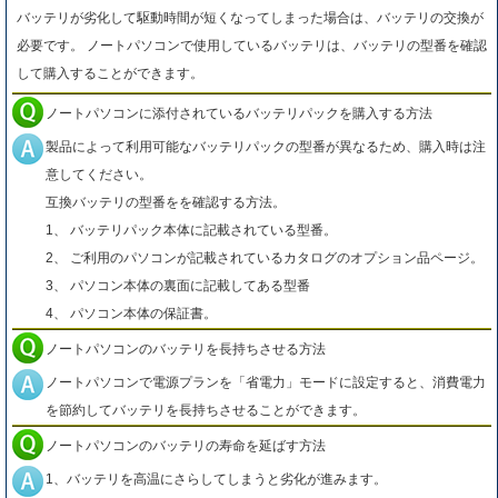
バッテリが劣化して駆動時間が短くなってしまった場合は、バッテリの交換が
必要です。 ノートパソコンで使用しているバッテリは、バッテリの型番を確認
して購入することができます。
ノートパソコンに添付されているバッテリパックを購入する方法
製品によって利用可能なバッテリパックの型番が異なるため、購入時は注
意してください。
互換バッテリの型番をを確認する方法。
1、 バッテリパック本体に記載されている型番。
2、 ご利用のパソコンが記載されているカタログのオプション品ページ。
3、 パソコン本体の裏面に記載してある型番
4、 パソコン本体の保証書。
ノートパソコンのバッテリを長持ちさせる方法
ノートパソコンで電源プランを「省電力」モードに設定すると、消費電力
を節約してバッテリを長持ちさせることができます。
ノートパソコンのバッテリの寿命を延ばす方法
1、バッテリを高温にさらしてしまうと劣化が進みます。