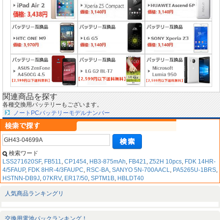
関連商品を探す
各種交換用バッテリーもございます。
ノートPCバッテリーモデルナンバー
検索ワード
LSS271620SF
,
FB511
,
CP1454
,
HB3-875mAh
,
FB421
,
Z52H 10pcs
,
FDK 14HR-
4/5FAUP
,
FDK 8HR-4/3FAUPC
,
RSC-BA
,
SANYO 5N-700AACL
,
PA5265U-1BRS
,
HSTNN-DB9J
,
07KRV
,
ER17/50
,
SPTM1B
,
HBLDT40
人気商品ランキングリ
交換用電池パックランキング！