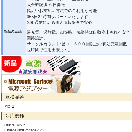
入金確認後 即日発送
幅広いお支払い方法でのご利用が可能
365日24時間サポートいたします
SSL通信による個人情報保護で安心
新品の出品:
過充電、過放電、加熱時、短絡時は自動停止される安全
回路設計。
サイクルカウント:ゼロ、５００回以上の有効充電回数、
長時間で使用出来ます。
互換品番
Mix_2
対応機種
Oukitel Mix 2
Charge limit voltage:4.4V