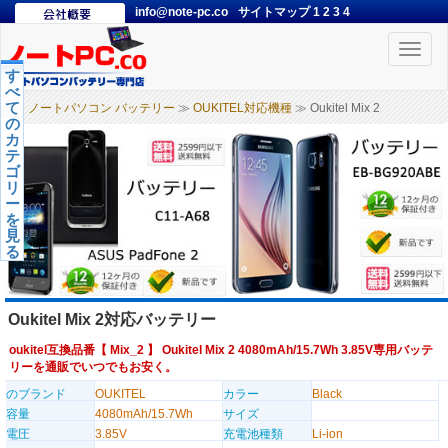
info@note-pc.co
サイトマップ
1
2
3
4
Toggle
naviga
す
べ
て
ノートパソコン バッテリー
≫
OUKITEL対応機種
≫ Oukitel Mix 2
の
カ
テ
ゴ
リ
ー
を
見
る
Oukitel Mix 2対応バッテリー
oukitel互換品番【
Mix_2
】 Oukitel Mix 2 4080mAh/15.7Wh 3.85V専用バッテ
リーを通販でいつでもお安く。
のブランド
OUKITEL
カラー
Black
容量
4080mAh/15.7Wh
サイズ
電圧
3.85V
充電池種類
Li-ion