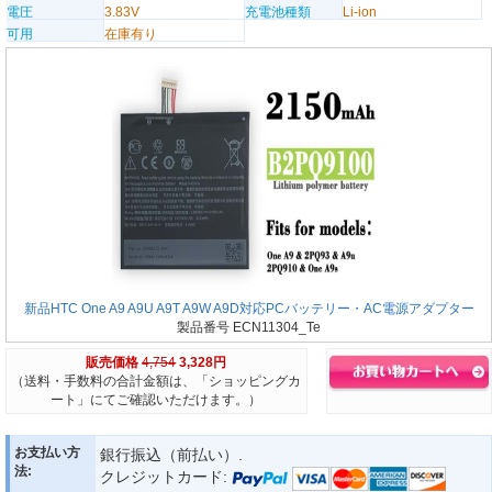
電圧
3.83V
充電池種類
Li-ion
可用
在庫有り
新品HTC One A9 A9U A9T A9W A9D対応PCバッテリー・AC電源アダプター
製品番号 ECN11304_Te
販売価格
4,754
3,328円
（送料・手数料の合計金額は、「ショッピングカ
ート」にてご確認いただけます。）
お支払い方
銀行振込（前払い）.
法:
クレジットカード: