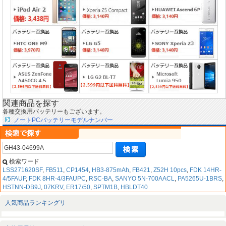
関連商品を探す
各種交換用バッテリーもございます。
ノートPCバッテリーモデルナンバー
検索ワード
LSS271620SF
,
FB511
,
CP1454
,
HB3-875mAh
,
FB421
,
Z52H 10pcs
,
FDK 14HR-
4/5FAUP
,
FDK 8HR-4/3FAUPC
,
RSC-BA
,
SANYO 5N-700AACL
,
PA5265U-1BRS
,
HSTNN-DB9J
,
07KRV
,
ER17/50
,
SPTM1B
,
HBLDT40
人気商品ランキングリ