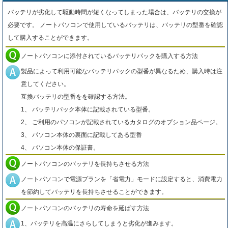
バッテリが劣化して駆動時間が短くなってしまった場合は、バッテリの交換が
必要です。 ノートパソコンで使用しているバッテリは、バッテリの型番を確認
して購入することができます。
ノートパソコンに添付されているバッテリパックを購入する方法
製品によって利用可能なバッテリパックの型番が異なるため、購入時は注
意してください。
互換バッテリの型番をを確認する方法。
1、 バッテリパック本体に記載されている型番。
2、 ご利用のパソコンが記載されているカタログのオプション品ページ。
3、 パソコン本体の裏面に記載してある型番
4、 パソコン本体の保証書。
ノートパソコンのバッテリを長持ちさせる方法
ノートパソコンで電源プランを「省電力」モードに設定すると、消費電力
を節約してバッテリを長持ちさせることができます。
ノートパソコンのバッテリの寿命を延ばす方法
1、バッテリを高温にさらしてしまうと劣化が進みます。