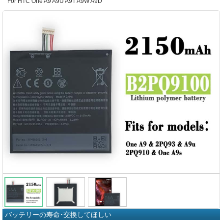
For HTC One A9 A9U A9T A9W A9D
バッテリーの寿命･交換してほしい