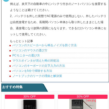
例えば、炎天下の自動車の中にバッテリ付きのノートパソコンを放置する
ようなことは避けてください。
2、バッテリを外した状態でAC電源のみで使用はしない。外したバッテリ
は自然放電するため、長期間パソコン本体から取り外したままにした場
合、過放電になり故障の原因にもなります。できるだけパソコン本体にセ
ットして使用してください。
もっとヒット記事
パソコンのスピーカーから鳴るノイズを防ぐ方法
パソコンのマウスの選び方
PCモニターの選び方
マウスポインタが消えた時の対処法
パソコンのキーボードの文字入力の方法
パソコンを5分で掃除する方法
ノートブックのリークの理由と解決策
おすすめ特集
30% OFF
30% OFF