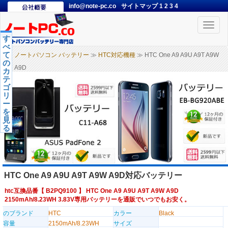
info@note-pc.co
サイトマップ
1
2
3
4
Toggle
naviga
す
べ
て
ノートパソコン バッテリー
≫
HTC対応機種
≫ HTC One A9 A9U A9T A9W
の
A9D
カ
テ
ゴ
リ
ー
を
見
る
HTC One A9 A9U A9T A9W A9D対応バッテリー
htc互換品番【
B2PQ9100
】 HTC One A9 A9U A9T A9W A9D
2150mAh/8.23WH 3.83V専用バッテリーを通販でいつでもお安く。
のブランド
HTC
カラー
Black
容量
2150mAh/8.23WH
サイズ