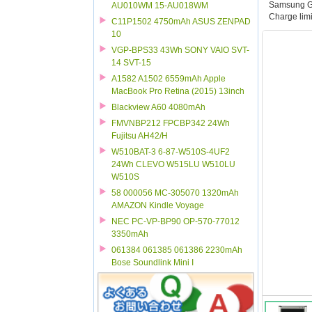
Samsung G
AU010WM 15-AU018WM
Charge limi
C11P1502 4750mAh ASUS ZENPAD
10
VGP-BPS33 43Wh SONY VAIO SVT-
14 SVT-15
A1582 A1502 6559mAh Apple
MacBook Pro Retina (2015) 13inch
Blackview A60 4080mAh
FMVNBP212 FPCBP342 24Wh
Fujitsu AH42/H
W510BAT-3 6-87-W510S-4UF2
24Wh CLEVO W515LU W510LU
W510S
58 000056 MC-305070 1320mAh
AMAZON Kindle Voyage
NEC PC-VP-BP90 OP-570-77012
3350mAh
061384 061385 061386 2230mAh
Bose Soundlink Mini I