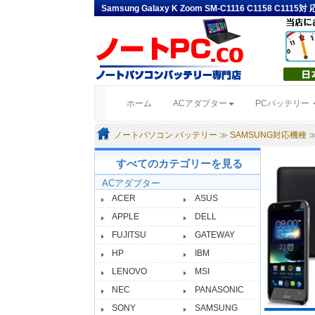
Samsung Galaxy K Zoom SM-C1116 C1158 C
(current)
ホーム
ACアダプター
PCバッテリー
ノートパソコン バッテリー
≫
SAMSUNG対応機種
≫
すべてのカテゴリーを見る
ACアダプター
ACER
ASUS
APPLE
DELL
FUJITSU
GATEWAY
HP
IBM
LENOVO
MSI
NEC
PANASONIC
SONY
SAMSUNG