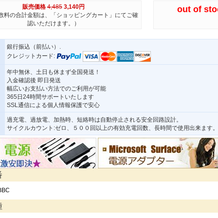
販売価格
4,485
3,140円
out of st
数料の合計金額は、「ショッピングカート」にてご確
認いただけます。）
銀行振込（前払い）.
クレジットカード:
年中無休、土日も休まず全国発送！
入金確認後 即日発送
幅広いお支払い方法でのご利用が可能
365日24時間サポートいたします
SSL通信による個人情報保護で安心
過充電、過放電、加熱時、短絡時は自動停止される安全回路設計。
サイクルカウント:ゼロ、５００回以上の有効充電回数、長時間で使用出来ます
番
BBC
種