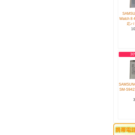
SAMSU
Watch 8 
応バ
10
30
SAMSUNG
SM-S9
3