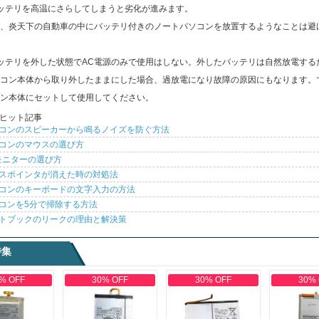
ッテリを高温にさらしてしまうと劣化が進みます。
、炎天下の自動車の中にバッテリ付きのノートパソコンを放置するようなことは避
ッテリを外した状態でAC電源のみで使用はしない。外したバッテリは自然放電する
コン本体から取り外したままにした場合、過放電になり故障の原因にもなります。
ン本体にセットして使用してください。
ヒット記事
コンのスピーカーから鳴るノイズを防ぐ方法
コンのマウスの選び方
モニターの選び方
スポインタが消えた時の対処法
コンのキーボードの文字入力の方法
コンを5分で掃除する方法
トブックのリークの理由と解決策
特集
% OFF
30% OFF
30% OFF
30%