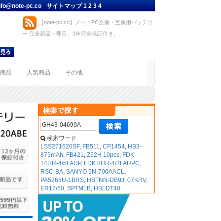
nfo@note-pc.co
サイトマップ
1
2
3
4
【note-pc.co】ノートPC交換・互換用バッテリ
ー 完全新品～即日、1年完全保証付き。
着商品
人気商品
その他
検索ワード
LSS271620SF
,
FB511
,
CP1454
,
HB3-
875mAh
,
FB421
,
Z52H 10pcs
,
FDK
14HR-4/5FAUP
,
FDK 8HR-4/3FAUPC
,
RSC-BA
,
SANYO 5N-700AACL
,
PA5265U-1BRS
,
HSTNN-DB9J
,
07KRV
,
ER17/50
,
SPTM1B
,
HBLDT40