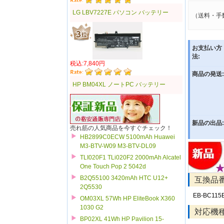
LG LBV7227E パソコン バッテリー
（送料・手
お支払い方
法:
税込:7,840円
商品の発送:
HP BM04XL ノートPC バッテリー
新品の出品:
売れ筋の人気商品を今すぐチェック！
HB2899C0ECW 5100mAh Huawei
M3-BTV-W09 M3-BTV-DL09
TLI020F1 TLi020F2 2000mAh Alcatel
One Touch Pop 2 5042d
B2Q55100 3420mAh HTC U12+
互換品
2Q5530
EB-BC115
OM03XL 57Wh HP EliteBook X360
1030 G2
対応機
BP02XL 41Wh HP Pavilion 15-