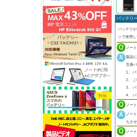
バッテリ
バッテリが
ンで使用し
ノート
製品に
互換バ
1、 
2、 
3、 
4、 
ノート
ノート
ちさせ
ノート