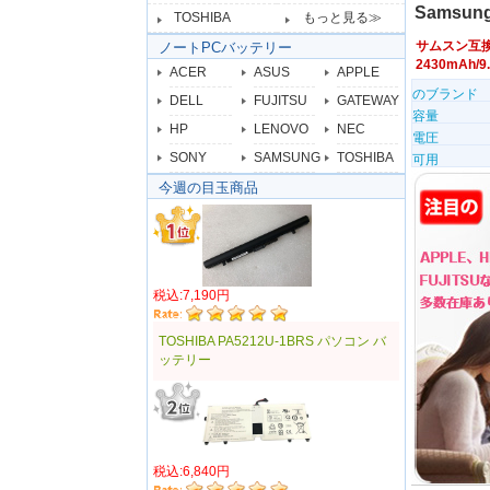
Samsun
TOSHIBA
もっと見る≫
サムスン互
ノートPCバッテリー
2430mAh
ACER
ASUS
APPLE
のブランド
DELL
FUJITSU
GATEWAY
容量
HP
LENOVO
NEC
電圧
SONY
SAMSUNG
TOSHIBA
可用
今週の目玉商品
税込:7,190円
TOSHIBA PA5212U-1BRS パソコン バ
ッテリー
税込:6,840円