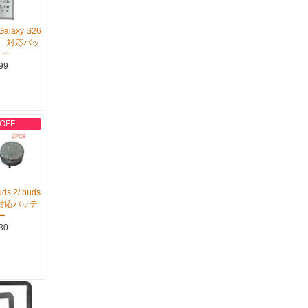
alaxy S26
S9...対応バッ
リー
99
 OFF
ds 2/ buds
...対応バッテ
ー
30