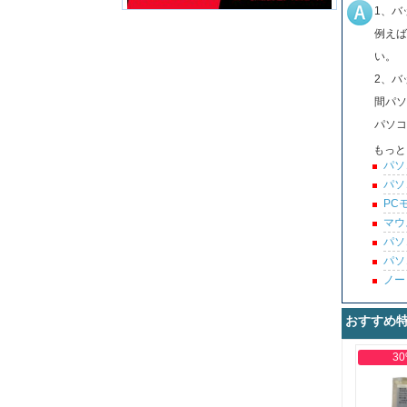
1、バ
例えば
い。
2、バ
間パソ
パソコ
もっと
パソ
パソ
PC
マウ
パソ
パソ
ノー
おすすめ
30