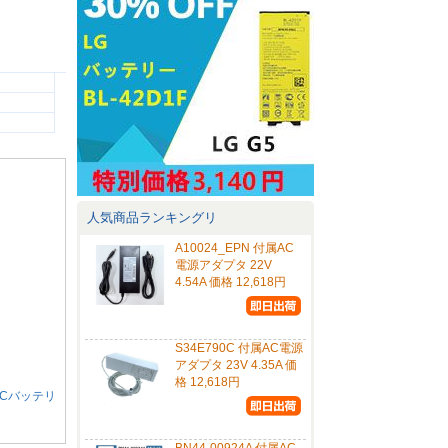
人気商品ランキングリ
A10024_EPN 付属AC
電源アダプタ 22V
4.54A 価格 12,618円
S34E790C 付属AC電源
アダプタ 23V 4.35A 価
格 12,618円
対応PCバッテリ