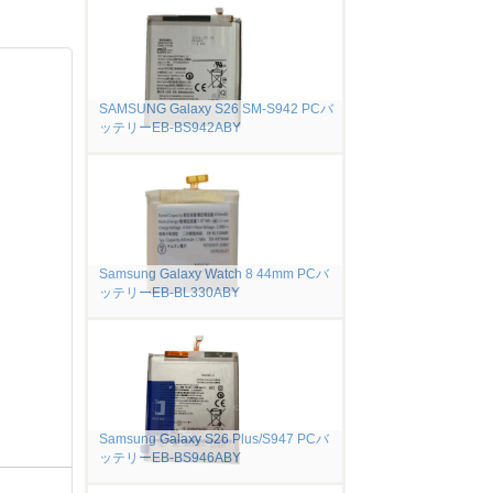
SAMSUNG Galaxy S26 SM-S942 PCバ
ッテリーEB-BS942ABY
Samsung Galaxy Watch 8 44mm PCバ
ッテリーEB-BL330ABY
Samsung Galaxy S26 Plus/S947 PCバ
ッテリーEB-BS946ABY