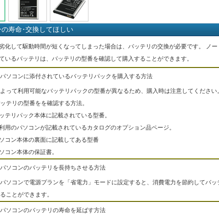
ーの寿命･交換してほしい
劣化して駆動時間が短くなってしまった場合は、バッテリの交換が必要です。 ノー
ているバッテリは、バッテリの型番を確認して購入することができます。
パソコンに添付されているバッテリパックを購入する方法
よって利用可能なバッテリパックの型番が異なるため、購入時は注意してください
ッテリの型番をを確認する方法。
バッテリパック本体に記載されている型番。
ご利用のパソコンが記載されているカタログのオプション品ページ。
パソコン本体の裏面に記載してある型番
パソコン本体の保証書。
パソコンのバッテリを長持ちさせる方法
パソコンで電源プランを「省電力」モードに設定すると、消費電力を節約してバッ
ることができます。
パソコンのバッテリの寿命を延ばす方法