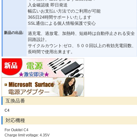
入金確認後 即日発送
幅広いお支払い方法でのご利用が可能
365日24時間サポートいたします
SSL通信による個人情報保護で安心
新品の出品:
過充電、過放電、加熱時、短絡時は自動停止される安全
回路設計。
サイクルカウント:ゼロ、５００回以上の有効充電回数、
長時間で使用出来ます。
互換品番
C4
対応機種
For Oukitel C4
Charge limit voltage: 4.35V