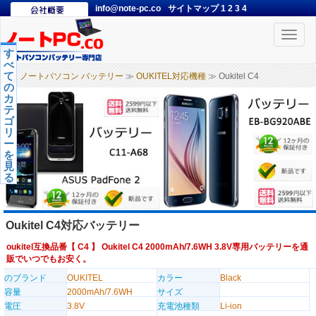
info@note-pc.co
サイトマップ
1
2
3
4
Toggle
naviga
す
べ
て
ノートパソコン バッテリー
≫
OUKITEL対応機種
≫ Oukitel C4
の
カ
テ
ゴ
リ
ー
を
見
る
Oukitel C4対応バッテリー
oukitel互換品番【
C4
】 Oukitel C4 2000mAh/7.6WH 3.8V専用バッテリーを通
販でいつでもお安く。
のブランド
OUKITEL
カラー
Black
容量
2000mAh/7.6WH
サイズ
電圧
3.8V
充電池種類
Li-ion