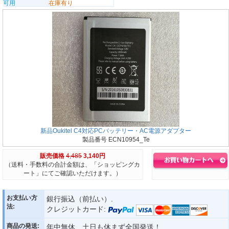
可用
在庫有り
新品Oukitel C4対応PCバッテリー・AC電源アダプター
製品番号 ECN10954_Te
販売価格
4,485
3,140円
（送料・手数料の合計金額は、「ショッピングカ
ート」にてご確認いただけます。）
お支払い方
銀行振込（前払い）.
法:
クレジットカード:
商品の発送:
年中無休、土日も休まず全国発送！