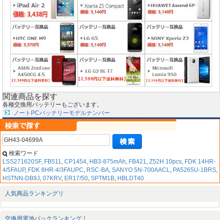
関連商品を探す
各種交換用バッテリーもございます。
ノートPCバッテリーモデルナンバー
検索ワード
LSS271620SF
,
FB511
,
CP1454
,
HB3-875mAh
,
FB421
,
Z52H 10pcs
,
FDK 14HR-
4/5FAUP
,
FDK 8HR-4/3FAUPC
,
RSC-BA
,
SANYO 5N-700AACL
,
PA5265U-1BRS
,
HSTNN-DB9J
,
07KRV
,
ER17/50
,
SPTM1B
,
HBLDT40
人気商品ランキングリ
交換用電池パックランキング！