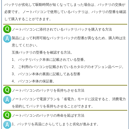
バッテリが劣化して駆動時間が短くなってしまった場合は、バッテリの交換が
必要です。 ノートパソコンで使用しているバッテリは、バッテリの型番を確認
して購入することができます。
ノートパソコンに添付されているバッテリパックを購入する方法
製品によって利用可能なバッテリパックの型番が異なるため、購入時は注
意してください。
互換バッテリの型番をを確認する方法。
1、 バッテリパック本体に記載されている型番。
2、 ご利用のパソコンが記載されているカタログのオプション品ページ。
3、 パソコン本体の裏面に記載してある型番
4、 パソコン本体の保証書。
ノートパソコンのバッテリを長持ちさせる方法
ノートパソコンで電源プランを「省電力」モードに設定すると、消費電力
を節約してバッテリを長持ちさせることができます。
ノートパソコンのバッテリの寿命を延ばす方法
1、バッテリを高温にさらしてしまうと劣化が進みます。