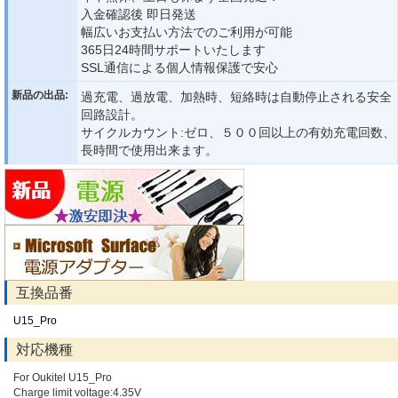
入金確認後 即日発送
幅広いお支払い方法でのご利用が可能
365日24時間サポートいたします
SSL通信による個人情報保護で安心
新品の出品:
過充電、過放電、加熱時、短絡時は自動停止される安全
回路設計。
サイクルカウント:ゼロ、５００回以上の有効充電回数、
長時間で使用出来ます。
互換品番
U15_Pro
対応機種
For Oukitel U15_Pro
Charge limit voltage:4.35V