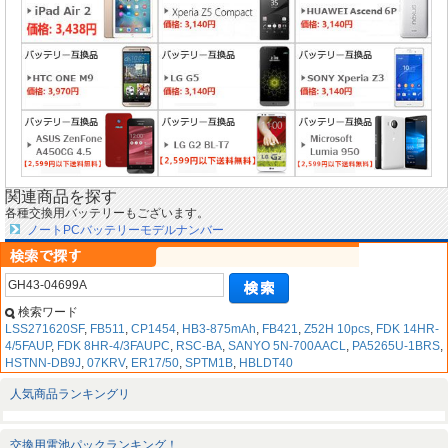
関連商品を探す
各種交換用バッテリーもございます。
ノートPCバッテリーモデルナンバー
検索ワード
LSS271620SF
,
FB511
,
CP1454
,
HB3-875mAh
,
FB421
,
Z52H 10pcs
,
FDK 14HR-
4/5FAUP
,
FDK 8HR-4/3FAUPC
,
RSC-BA
,
SANYO 5N-700AACL
,
PA5265U-1BRS
,
HSTNN-DB9J
,
07KRV
,
ER17/50
,
SPTM1B
,
HBLDT40
人気商品ランキングリ
交換用電池パックランキング！