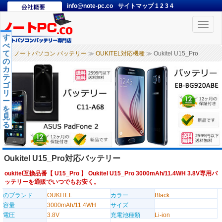
info@note-pc.co
サイトマップ
1
2
3
4
Toggle
naviga
す
べ
て
ノートパソコン バッテリー
≫
OUKITEL対応機種
≫ Oukitel U15_Pro
の
カ
テ
ゴ
リ
ー
を
見
る
Oukitel U15_Pro対応バッテリー
oukitel互換品番【
U15_Pro
】 Oukitel U15_Pro 3000mAh/11.4WH 3.8V専用バ
ッテリーを通販でいつでもお安く。
のブランド
OUKITEL
カラー
Black
容量
3000mAh/11.4WH
サイズ
電圧
3.8V
充電池種類
Li-ion