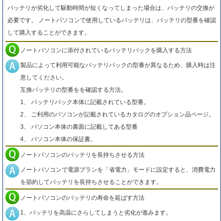
バッテリが劣化して駆動時間が短くなってしまった場合は、バッテリの交換が
必要です。 ノートパソコンで使用しているバッテリは、バッテリの型番を確認
して購入することができます。
ノートパソコンに添付されているバッテリパックを購入する方法
製品によって利用可能なバッテリパックの型番が異なるため、購入時は注
意してください。
互換バッテリの型番をを確認する方法。
1、 バッテリパック本体に記載されている型番。
2、 ご利用のパソコンが記載されているカタログのオプション品ページ。
3、 パソコン本体の裏面に記載してある型番
4、 パソコン本体の保証書。
ノートパソコンのバッテリを長持ちさせる方法
ノートパソコンで電源プランを「省電力」モードに設定すると、消費電力
を節約してバッテリを長持ちさせることができます。
ノートパソコンのバッテリの寿命を延ばす方法
1、バッテリを高温にさらしてしまうと劣化が進みます。