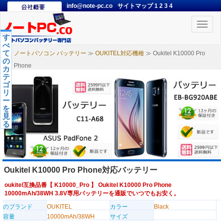
info@note-pc.co
サイトマップ
1
2
3
4
Toggle
naviga
す
べ
て
ノートパソコン バッテリー
≫
OUKITEL対応機種
≫ Oukitel K10000 Pro
の
Phone
カ
テ
ゴ
リ
ー
を
見
る
Oukitel K10000 Pro Phone対応バッテリー
oukitel互換品番【
K10000_Pro
】 Oukitel K10000 Pro Phone
10000mAh/38WH 3.8V専用バッテリーを通販でいつでもお安く。
のブランド
OUKITEL
カラー
Black
容量
10000mAh/38WH
サイズ