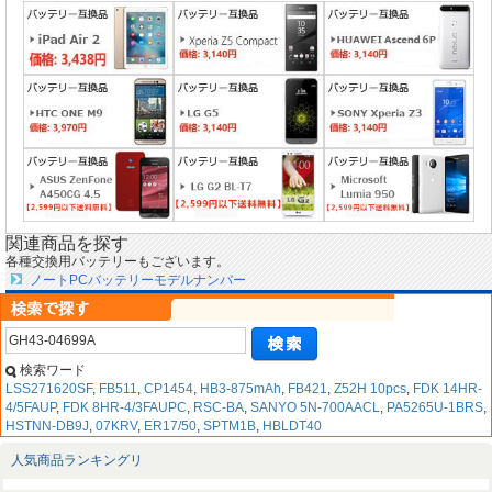
関連商品を探す
各種交換用バッテリーもございます。
ノートPCバッテリーモデルナンバー
検索ワード
LSS271620SF
,
FB511
,
CP1454
,
HB3-875mAh
,
FB421
,
Z52H 10pcs
,
FDK 14HR-
4/5FAUP
,
FDK 8HR-4/3FAUPC
,
RSC-BA
,
SANYO 5N-700AACL
,
PA5265U-1BRS
,
HSTNN-DB9J
,
07KRV
,
ER17/50
,
SPTM1B
,
HBLDT40
人気商品ランキングリ