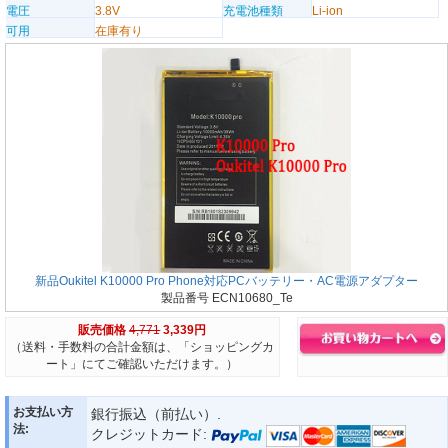
電圧
3.8V
充電池種類
Li-ion
可用
在庫有り
新品Oukitel K10000 Pro Phone対応PCバッテリー・AC電源アダプター
製品番号 ECN10680_Te
販売価格
4,771
3,339円
（送料・手数料の合計金額は、「ショッピングカ
ート」にてご確認いただけます。）
お支払い方
銀行振込（前払い）.
法:
クレジットカード: