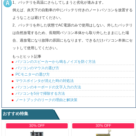
1、バッテリを高温にさらしてしまうと劣化が進みます。
例えば、炎天下の自動車の中にバッテリ付きのノートパソコンを放置する
ようなことは避けてください。
2、バッテリを外した状態でAC電源のみで使用はしない。外したバッテリ
は自然放電するため、長期間パソコン本体から取り外したままにした場
合、過放電になり故障の原因にもなります。できるだけパソコン本体にセ
ットして使用してください。
もっとヒット記事
パソコンのスピーカーから鳴るノイズを防ぐ方法
パソコンのマウスの選び方
PCモニターの選び方
マウスポインタが消えた時の対処法
パソコンのキーボードの文字入力の方法
パソコンを5分で掃除する方法
ノートブックのリークの理由と解決策
おすすめ特集
30% OFF
30% OFF