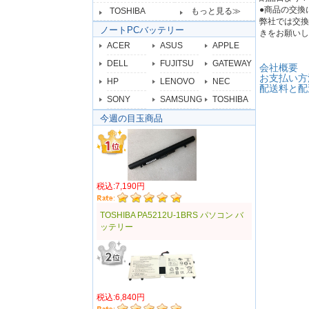
●商品の交換
TOSHIBA
もっと見る≫
弊社では交換
ノートPCバッテリー
きをお願いし
ACER
ASUS
APPLE
DELL
FUJITSU
GATEWAY
会社概要
お支払い方
HP
LENOVO
NEC
配送料と配
SONY
SAMSUNG
TOSHIBA
今週の目玉商品
税込:7,190円
TOSHIBA PA5212U-1BRS パソコン バ
ッテリー
税込:6,840円