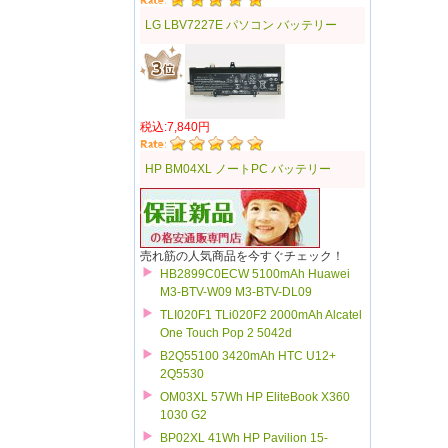
LG LBV7227E パソコン バッテリー
税込:7,840円
HP BM04XL ノートPC バッテリー
売れ筋の人気商品を今すぐチェック！
HB2899C0ECW 5100mAh Huawei
M3-BTV-W09 M3-BTV-DL09
TLI020F1 TLi020F2 2000mAh Alcatel
One Touch Pop 2 5042d
B2Q55100 3420mAh HTC U12+
2Q5530
OM03XL 57Wh HP EliteBook X360
1030 G2
BP02XL 41Wh HP Pavilion 15-