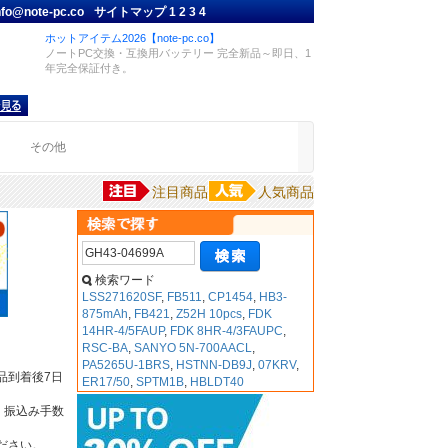
nfo@note-pc.co
サイトマップ
1
2
3
4
ホットアイテム2026【note-pc.co】
ノートPC交換・互換用バッテリー 完全新品～即日、1
年完全保証付き。
品
その他
注目商品
人気商品
検索ワード
LSS271620SF
,
FB511
,
CP1454
,
HB3-
875mAh
,
FB421
,
Z52H 10pcs
,
FDK
14HR-4/5FAUP
,
FDK 8HR-4/3FAUPC
,
RSC-BA
,
SANYO 5N-700AACL
,
PA5265U-1BRS
,
HSTNN-DB9J
,
07KRV
,
品到着後7日
ER17/50
,
SPTM1B
,
HBLDT40
・振込み手数
ださい。