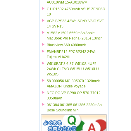
AU010WM 15-AU018WM
C11P1502 4750mAh ASUS ZENPAD
10
VGP-BPS33 43Wh SONY VAIO SVT-
14 SVT-15
A1582 A1502 6559mAh Apple
MacBook Pro Retina (2015) 13inch
Blackview A60 4080mAh
FMVNBP212 FPCBP342 24Wh
Fujitsu AH42/H
W510BAT-3 6-87-W510S-4UF2
24Wh CLEVO W515LU W510LU
W510S
58 000056 MC-305070 1320mAh
AMAZON Kindle Voyage
NEC PC-VP-BP90 OP-570-77012
3350mAh
061384 061385 061386 2230mAh
Bose Soundlink Mini I