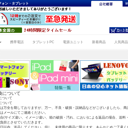
トフォン・タブレット
i
携帯電話
タブレットPC
電源ユニット
新着商品
人気商
換について
について
について
は万全を期しておりますが、万一、不良・破損・誤納品などがございましたら、商
はメールにてご連絡ください。
合(サイズ違い、イメージ違い、箱の破損・汚れ、におい)による返品の場合、送料
負担とさせていただきます。
日以内、送品してください。但し、未使用の商品に限ります。あらかじめご了承く