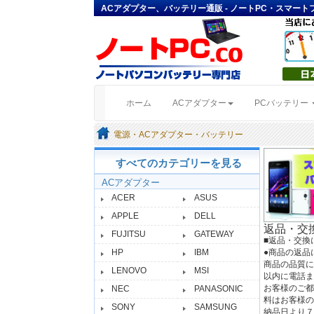
ACアダプター、バッテリー通販 - ノートPC・スマー
(current)
ホーム
ACアダプター
PCバッテリー
電源・ACアダプター・バッテリー
すべてのカテゴリーを見る
ACアダプター
ACER
ASUS
APPLE
DELL
返品・交
FUJITSU
GATEWAY
■返品・交換
●商品の返品
HP
IBM
商品の品質に
LENOVO
MSI
以内に電話ま
お客様のご都
NEC
PANASONIC
料はお客様の
SONY
SAMSUNG
納品日より７