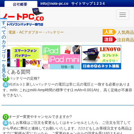
info@note-pc.co
サイトマップ
1
2
3
4
Toggle
naviga
す
べ
て
人気商品
電源・ACアダプター・バッテリー
の
注目商品
カ
テ
ゴ
リ
ー
を
見
よくある質問
る
バッテリーの定格?
V(ボルト): 新しいバッテリーの電圧は常に元の電圧と一致する必要がありま
す。mAh: これはmilli-Amp時間の標準です(1 mAh=0.001Ah) 、高く定格が不兼容
をできない。
オーダー変更やキャンセルできますか?
もしお客様はご注文を変更もしくはキャンセルとしたら、ご注文を完了して
から早めに弊社と連絡してお願いいたします。だけどもしお客様注文する商品は
すでに“船積み済“になったら ご変更やキャンセルの請求を受け付けません。