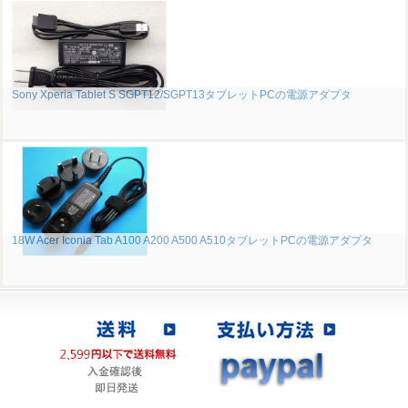
Sony Xperia Tablet S SGPT12/SGPT13タブレットPCの電源アダプタ
18W Acer Iconia Tab A100 A200 A500 A510タブレットPCの電源アダプタ