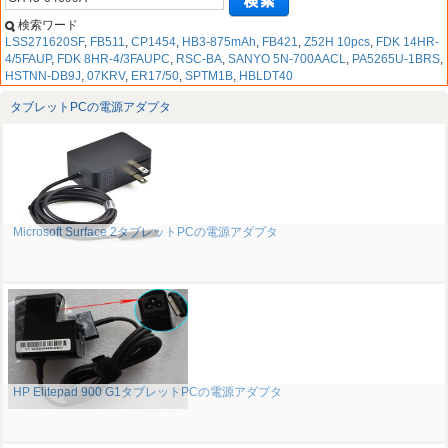
検索ワード
LSS271620SF
,
FB511
,
CP1454
,
HB3-875mAh
,
FB421
,
Z52H 10pcs
,
FDK 14HR-
4/5FAUP
,
FDK 8HR-4/3FAUPC
,
RSC-BA
,
SANYO 5N-700AACL
,
PA5265U-1BRS
,
HSTNN-DB9J
,
07KRV
,
ER17/50
,
SPTM1B
,
HBLDT40
タブレットPCの電源アダプタ
Microsoft Surface 2タブレットPCの電源アダプタ
HP Elitepad 900 G1タブレットPCの電源アダプタ