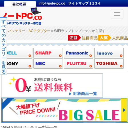
info@note-pc.co
サイトマップ
1
2
3
4
Toggle
naviga
す
べ
て
バッテリー・ACアダプター
≫WIFIラップトップモデルから探す
の
注目商品
人気商品
カ
テ
ゴ
リ
ー
を
見
る
WIFI互換用バッテリー製品一覧