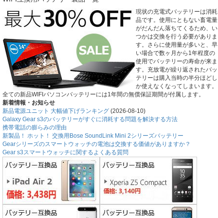
現状の充電式バッテリーは消耗
品です。使用にともない畜電量
がだんだん落ちてくるため、い
つかは交換を行う必要がありま
す。さらに使用量が多いと、早
い場合で数ヶ月から1年程度の
使用でバッテリーの寿命が来ま
す。充放電が繰り返されたバッ
テリーは購入当時の半分ほどし
か使えなくなってしまいます。
全ての新品WIFIパソコンバッテリーには1年間の無償保証期間が付属します。
新着情報・お知らせ
新品電源ユニット 大幅値下げランキング
(2026-08-10)
Galaxy Gear s3のバッテリーがすぐに消耗する問題を解決する方法
携帯電話の膨らみの理由
新製品！ ホット！ 交換用Bose SoundLink Mini 2シリーズバッテリー
Gearシリーズのスマートウォッチの電池は交換する価値がありますか？
Gear s3スマートウォッチに関するよくある質問