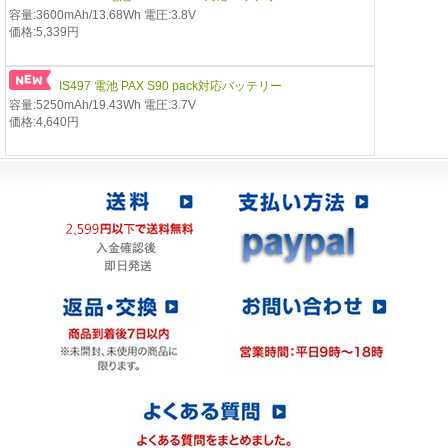
容量:3600mAh/13.68Wh 電圧:3.8V
価格:5,339円
IS497 電池 PAX S90 pack対応バッテリー
容量:5250mAh/19.43Wh 電圧:3.7V
価格:4,640円