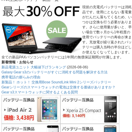
現状の充電式バッテリーは消耗
品です。使用にともない畜電量
がだんだん落ちてくるため、い
つかは交換を行う必要がありま
す。さらに使用量が多いと、早
い場合で数ヶ月から1年程度の
使用でバッテリーの寿命が来ま
す。充放電が繰り返されたバッ
テリーは購入当時の半分ほどし
か使えなくなってしまいます。
全ての新品PAXパソコンバッテリーには1年間の無償保証期間が付属します。
新着情報・お知らせ
新品電源ユニット 大幅値下げランキング
(2026-08-06)
Galaxy Gear s3のバッテリーがすぐに消耗する問題を解決する方法
携帯電話の膨らみの理由
新製品！ ホット！ 交換用Bose SoundLink Mini 2シリーズバッテリー
Gearシリーズのスマートウォッチの電池は交換する価値がありますか？
Gear s3スマートウォッチに関するよくある質問