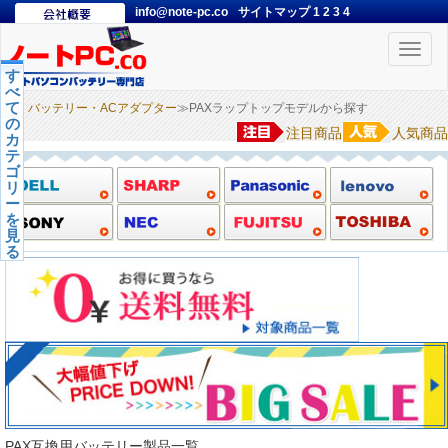
info@note-pc.co
サイトマップ
1
2
3
4
Toggle
naviga
す
べ
て
バッテリー・ACアダプター
≫PAXラップトップモデルから探す
の
注目商品
人気商品
カ
テ
ゴ
リ
ー
を
見
る
PAX互換用バッテリー製品一覧