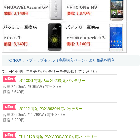
下記PAXラップトップモデル（商品購入ページ）より商品を購入
"Ctrl+F"を押して自分のバッテリーモデル探してください
IS1130G 電池 Pax S920対応バッテリー
容量:2450mAh/9.065Wh 電圧:3.7V
価格:2,640円
IS1112 電池 PAX S920対応バッテリー
容量:3250mAh/11.798Wh 電圧:3.63V
価格:2,299円
JTH-J128 電池 PAX A930/A910対応バッテリー