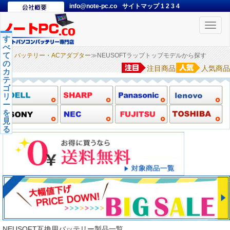
info@note-pc.co
サイトマップ
1
2
3
4
Toggle
naviga
す
べ
て
バッテリー・ACアダプター
≫NEUSOFTラップトップモデルから探す
の
注目商品
人気商品
カ
テ
ゴ
リ
ー
を
見
る
NEUSOFT互換用バッテリー製品一覧