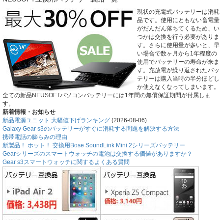
現状の充電式バッテリーは消耗
品です。使用にともない畜電量
がだんだん落ちてくるため、い
つかは交換を行う必要がありま
す。さらに使用量が多いと、早
い場合で数ヶ月から1年程度の
使用でバッテリーの寿命が来ま
す。充放電が繰り返されたバッ
テリーは購入当時の半分ほどし
か使えなくなってしまいます。
全ての新品NEUSOFTパソコンバッテリーには1年間の無償保証期間が付属しま
す。
新着情報・お知らせ
新品電源ユニット 大幅値下げランキング
(2026-08-06)
Galaxy Gear s3のバッテリーがすぐに消耗する問題を解決する方法
携帯電話の膨らみの理由
新製品！ ホット！ 交換用Bose SoundLink Mini 2シリーズバッテリー
Gearシリーズのスマートウォッチの電池は交換する価値がありますか？
Gear s3スマートウォッチに関するよくある質問