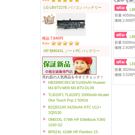
"Ctrl+F
LG LBV7227E パソコン バッテリー
LB
容量:4050mA
価格:2,600
LB
税込:7,840円
容量:5000mA
価格:2,928
HP BM04XL ノートPC バッテリー
LE
容量:3020mA
価格:3,528
売れ筋の人気商品を今すぐチェック！
HB2899C0ECW 5100mAh Huawei
M3-BTV-W09 M3-BTV-DL09
TLI020F1 TLi020F2 2000mAh Alcatel
One Touch Pop 2 5042d
B2Q55100 3420mAh HTC U12+
2Q5530
OM03XL 57Wh HP EliteBook X360
1030 G2
BP02XL 41Wh HP Pavilion 15-