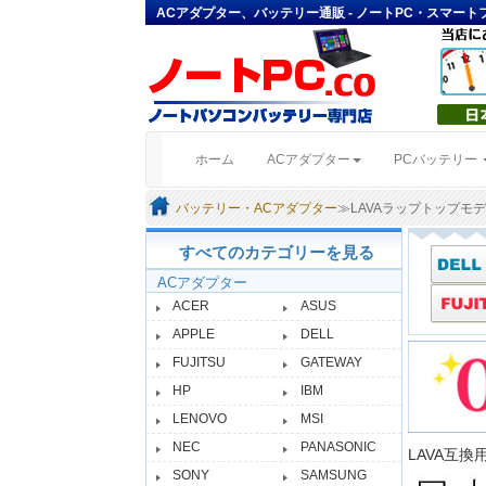
ACアダプター、バッテリー通販 - ノートPC・スマー
(current)
ホーム
ACアダプター
PCバッテリー
バッテリー・ACアダプター
≫LAVAラップトップモ
すべてのカテゴリーを見る
ACアダプター
ACER
ASUS
APPLE
DELL
FUJITSU
GATEWAY
HP
IBM
LENOVO
MSI
NEC
PANASONIC
LAVA互
SONY
SAMSUNG