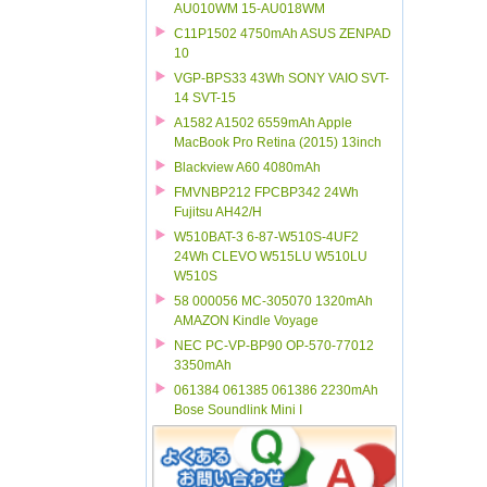
AU010WM 15-AU018WM
C11P1502 4750mAh ASUS ZENPAD
10
VGP-BPS33 43Wh SONY VAIO SVT-
14 SVT-15
A1582 A1502 6559mAh Apple
MacBook Pro Retina (2015) 13inch
Blackview A60 4080mAh
FMVNBP212 FPCBP342 24Wh
Fujitsu AH42/H
W510BAT-3 6-87-W510S-4UF2
24Wh CLEVO W515LU W510LU
W510S
58 000056 MC-305070 1320mAh
AMAZON Kindle Voyage
NEC PC-VP-BP90 OP-570-77012
3350mAh
061384 061385 061386 2230mAh
Bose Soundlink Mini I