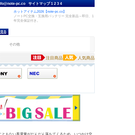
nfo@note-pc.co
サイトマップ
1
2
3
4
ホットアイテム2026【note-pc.co】
ノートPC交換・互換用バッテリー 完全新品～即日、1
年完全保証付き。
品
その他
注目商品
人気商品
にともない畜電量がだんだん落ちてくるため、いつかは交