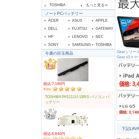
TOSHIBA
もっと見る≫
ノートPCバッテリー
ACER
ASUS
APPLE
DELL
FUJITSU
GATEWAY
HP
LENOVO
NEC
SONY
SAMSUNG
TOSHIBA
Gearシリ
今週の目玉商品
Gear s
税込:7,190円
TOSHIBA PA5212U-1BRS パソコン バ
ッテリー
下記LA
税込:6,840円