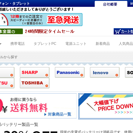
トフォン・タブレット
i
携帯電話
タブレットPC
電源ユニット
新着商品
人気商
デルから探す
換用バッテリー製品一覧
現状の充電式バッテリーは消耗品です。使用