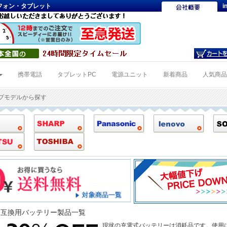
トフォン・タブレット
i
携帯電話
タブレットPC
電源ユニット
新着商品
人気商
ップモデルから探す
ONG互換用バッテリー製品一覧
現状の充電式バッテリーは消耗品です。使用