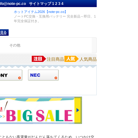
nfo@note-pc.co
サイトマップ
1
2
3
4
ホットアイテム2026【note-pc.co】
ノートPC交換・互換用バッテリー 完全新品～即日、1
年完全保証付き。
品
その他
注目商品
人気商品
にともない畜電量がだんだん落ちてくるため、いつかは交