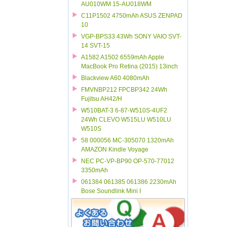
AU010WM 15-AU018WM
C11P1502 4750mAh ASUS ZENPAD
10
VGP-BPS33 43Wh SONY VAIO SVT-
14 SVT-15
A1582 A1502 6559mAh Apple
MacBook Pro Retina (2015) 13inch
Blackview A60 4080mAh
FMVNBP212 FPCBP342 24Wh
Fujitsu AH42/H
W510BAT-3 6-87-W510S-4UF2
24Wh CLEVO W515LU W510LU
W510S
58 000056 MC-305070 1320mAh
AMAZON Kindle Voyage
NEC PC-VP-BP90 OP-570-77012
3350mAh
061384 061385 061386 2230mAh
Bose Soundlink Mini I