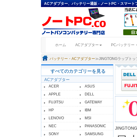
ACアダプター、バッテリー通販 - ノートPC・スマー
(current)
ホーム
ACアダプター
PCバッテリー
バッテリー・ACアダプター
≫JINGTONGラップト
すべてのカテゴリーを見る
ACアダプター
ACER
ASUS
APPLE
DELL
FUJITSU
GATEWAY
HP
IBM
LENOVO
MSI
NEC
PANASONIC
JINGT
SONY
SAMSUNG