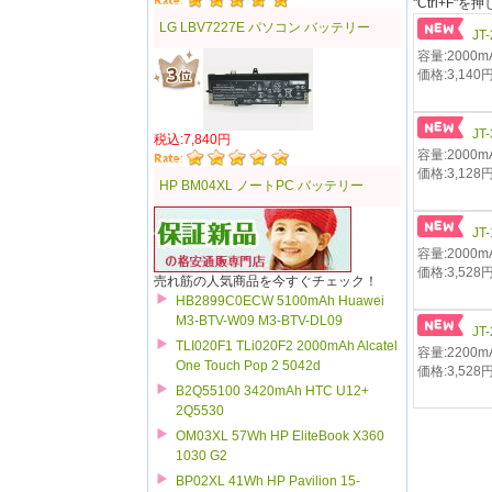
"Ctrl+F
LG LBV7227E パソコン バッテリー
JT
容量:2000mA
価格:3,140
JT
税込:7,840円
容量:2000mA
価格:3,128
HP BM04XL ノートPC バッテリー
JT
容量:2000mA
価格:3,528
売れ筋の人気商品を今すぐチェック！
HB2899C0ECW 5100mAh Huawei
M3-BTV-W09 M3-BTV-DL09
JT
TLI020F1 TLi020F2 2000mAh Alcatel
容量:2200mA
One Touch Pop 2 5042d
価格:3,528
B2Q55100 3420mAh HTC U12+
2Q5530
OM03XL 57Wh HP EliteBook X360
1030 G2
BP02XL 41Wh HP Pavilion 15-