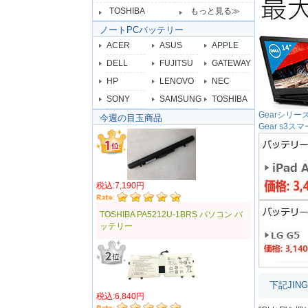
TOSHIBA
もっと見る≫
ノートPCバッテリー
ACER
ASUS
APPLE
DELL
FUJITSU
GATEWAY
HP
LENOVO
NEC
SONY
SAMSUNG
TOSHIBA
Gearシリ
今週の目玉商品
Gear s
税込:7,190円
TOSHIBA PA5212U-1BRS パソコン バ
ッテリー
下記JI
税込:6,840円