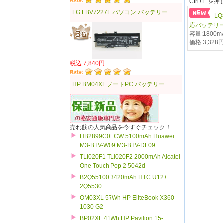
"Ctrl+F
LG LBV7227E パソコン バッテリー
LQ
応バッテリ
容量:1800mA
価格:3,328
税込:7,840円
HP BM04XL ノートPC バッテリー
売れ筋の人気商品を今すぐチェック！
HB2899C0ECW 5100mAh Huawei
M3-BTV-W09 M3-BTV-DL09
TLI020F1 TLi020F2 2000mAh Alcatel
One Touch Pop 2 5042d
B2Q55100 3420mAh HTC U12+
2Q5530
OM03XL 57Wh HP EliteBook X360
1030 G2
BP02XL 41Wh HP Pavilion 15-