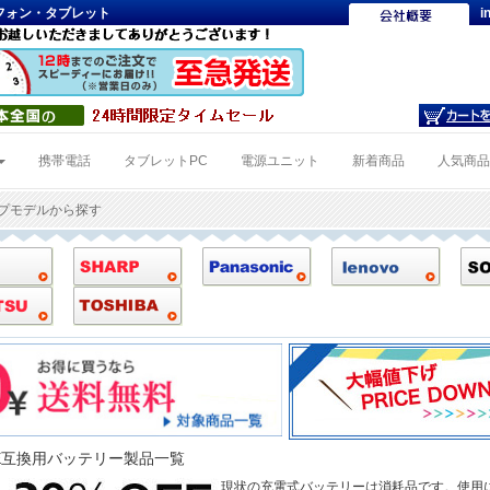
トフォン・タブレット
i
携帯電話
タブレットPC
電源ユニット
新着商品
人気商
ップモデルから探す
QUE互換用バッテリー製品一覧
現状の充電式バッテリーは消耗品です。使用