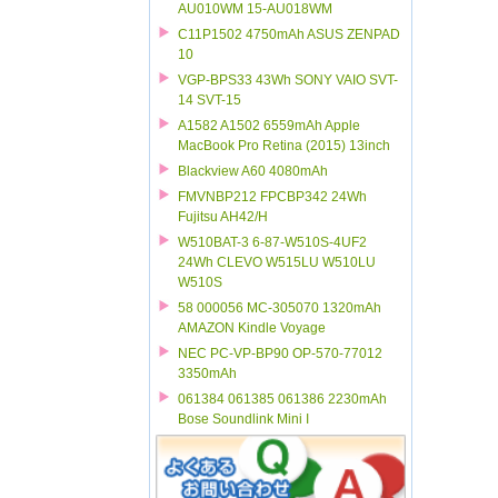
AU010WM 15-AU018WM
C11P1502 4750mAh ASUS ZENPAD
10
VGP-BPS33 43Wh SONY VAIO SVT-
14 SVT-15
A1582 A1502 6559mAh Apple
MacBook Pro Retina (2015) 13inch
Blackview A60 4080mAh
FMVNBP212 FPCBP342 24Wh
Fujitsu AH42/H
W510BAT-3 6-87-W510S-4UF2
24Wh CLEVO W515LU W510LU
W510S
58 000056 MC-305070 1320mAh
AMAZON Kindle Voyage
NEC PC-VP-BP90 OP-570-77012
3350mAh
061384 061385 061386 2230mAh
Bose Soundlink Mini I