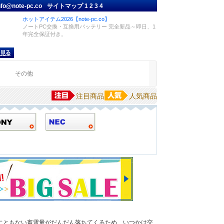
nfo@note-pc.co
サイトマップ
1
2
3
4
ホットアイテム2026【note-pc.co】
ノートPC交換・互換用バッテリー 完全新品～即日、1
年完全保証付き。
品
その他
注目商品
人気商品
にともない畜電量がだんだん落ちてくるため、いつかは交