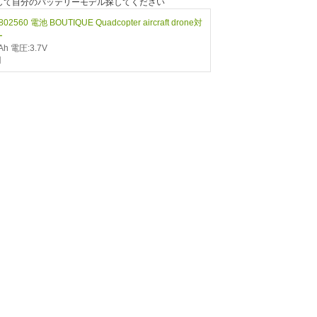
"を押して自分のバッテリーモデル探してください
802560 電池 BOUTIQUE Quadcopter aircraft drone対
ー
h 電圧:3.7V
円