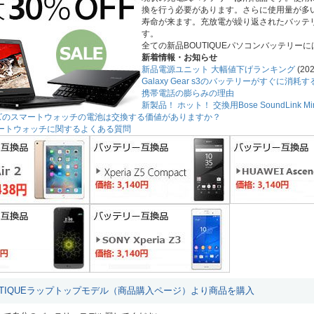
換を行う必要があります。さらに使用量が多
寿命が来ます。充放電が繰り返されたバッテ
す。
全ての新品BOUTIQUEパソコンバッテリー
新着情報・お知らせ
新品電源ユニット 大幅値下げランキング
(202
Galaxy Gear s3のバッテリーがすぐに消
携帯電話の膨らみの理由
新製品！ ホット！ 交換用Bose SoundLink 
ーズのスマートウォッチの電池は交換する価値がありますか？
3スマートウォッチに関するよくある質問
UTIQUEラップトップモデル（商品購入ページ）より商品を購入