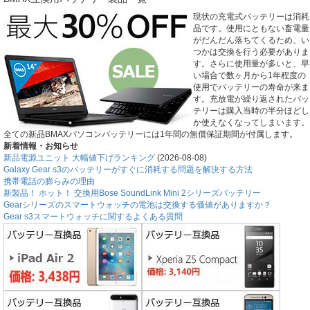
現状の充電式バッテリーは消耗
品です。使用にともない畜電量
がだんだん落ちてくるため、い
つかは交換を行う必要がありま
す。さらに使用量が多いと、早
い場合で数ヶ月から1年程度の
使用でバッテリーの寿命が来ま
す。充放電が繰り返されたバッ
テリーは購入当時の半分ほどし
か使えなくなってしまいます。
全ての新品BMAXパソコンバッテリーには1年間の無償保証期間が付属します。
新着情報・お知らせ
新品電源ユニット 大幅値下げランキング
(2026-08-08)
Galaxy Gear s3のバッテリーがすぐに消耗する問題を解決する方法
携帯電話の膨らみの理由
新製品！ ホット！ 交換用Bose SoundLink Mini 2シリーズバッテリー
Gearシリーズのスマートウォッチの電池は交換する価値がありますか？
Gear s3スマートウォッチに関するよくある質問