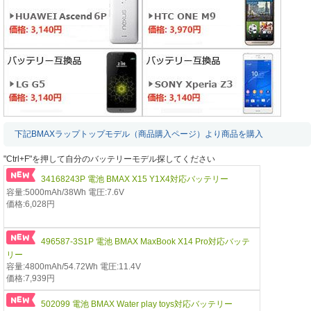
下記BMAXラップトップモデル（商品購入ページ）より商品を購入
"Ctrl+F"を押して自分のバッテリーモデル探してください
34168243P 電池 BMAX X15 Y1X4対応バッテリー
容量:5000mAh/38Wh 電圧:7.6V
価格:6,028円
496587-3S1P 電池 BMAX MaxBook X14 Pro対応バッテ
リー
容量:4800mAh/54.72Wh 電圧:11.4V
価格:7,939円
502099 電池 BMAX Water play toys対応バッテリー