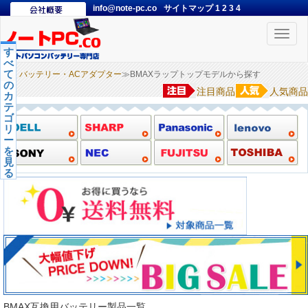
info@note-pc.co
サイトマップ
1
2
3
4
Toggle
naviga
す
べ
て
バッテリー・ACアダプター
≫BMAXラップトップモデルから探す
の
注目商品
人気商品
カ
テ
ゴ
リ
ー
を
見
る
BMAX互換用バッテリー製品一覧