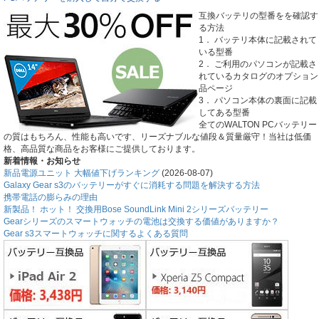
互換バッテリの型番をを確認す
る方法
1． バッテリ本体に記載されて
いる型番
2． ご利用のパソコンが記載さ
れているカタログのオプション
品ページ
3． パソコン本体の裏面に記載
してある型番
全てのWALTON PCバッテリー
の質はもちろん、性能も高いです、リーズナブルな値段＆質量厳守！当社は低価
格、高品質な商品をお客様にご提供しております。
新着情報・お知らせ
新品電源ユニット 大幅値下げランキング
(2026-08-07)
Galaxy Gear s3のバッテリーがすぐに消耗する問題を解決する方法
携帯電話の膨らみの理由
新製品！ ホット！ 交換用Bose SoundLink Mini 2シリーズバッテリー
Gearシリーズのスマートウォッチの電池は交換する価値がありますか？
Gear s3スマートウォッチに関するよくある質問