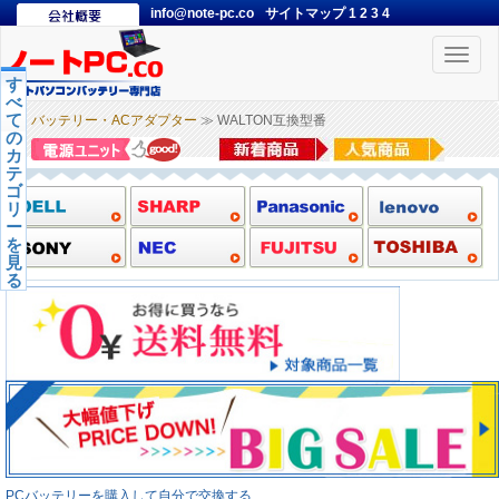
info@note-pc.co
サイトマップ
1
2
3
4
Toggle
naviga
す
べ
て
バッテリー・ACアダプター
≫ WALTON互換型番
の
カ
テ
ゴ
リ
ー
を
見
る
PCバッテリーを購入して自分で交換する