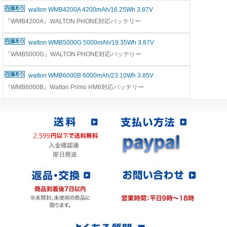
walton WMB4200A 4200mAh/16.25Wh 3.87V
『WMB4200A』WALTON PHONE対応バッテリー
walton WMB5000G 5000mAh/19.35Wh 3.87V
『WMB5000G』WALTON PHONE対応バッテリー
walton WMB6000B 6000mAh/23.10Wh 3.85V
『WMB6000B』Walton Primo HM6対応バッテリー