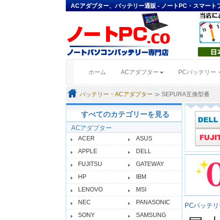
ACアダプター、バッテリー通販 - ノートPC・スマー
(current)
ホーム
ACアダプター
PCバッテリー
バッテリー・ACアダプター
≫ SEPURA互換型番
すべてのカテゴリーを見る
ACアダプター
ACER
ASUS
APPLE
DELL
FUJITSU
GATEWAY
HP
IBM
LENOVO
MSI
NEC
PANASONIC
PCバッテ
SONY
SAMSUNG