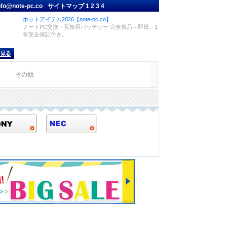
nfo@note-pc.co
サイトマップ
1
2
3
4
ホットアイテム2026【note-pc.co】
ノートPC交換・互換用バッテリー 完全新品～即日、1
年完全保証付き。
品
その他