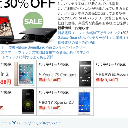
1． バッテリ本体に記載されている型番
2． ご利用のパソコンが記載されているカタ
3． パソコン本体の裏面に記載してある型番
全てのSEPURA PCバッテリーの質はも
社は低価格、高品質な商品をお客様にご提供
新着情報・お知らせ
新品電源ユニット 大幅値下げランキング
(202
Galaxy Gear s3のバッテリーがすぐに消
携帯電話の膨らみの理由
！ 交換用Bose SoundLink Mini 2シリーズバッテリー
ーズのスマートウォッチの電池は交換する価値がありますか？
3スマートウォッチに関するよくある質問
RA ノートPCバッテリーモデルナンバー