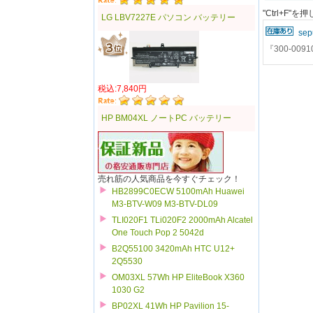
"Ctrl+F
LG LBV7227E パソコン バッテリー
sep
『300-00
税込:7,840円
HP BM04XL ノートPC バッテリー
売れ筋の人気商品を今すぐチェック！
HB2899C0ECW 5100mAh Huawei
M3-BTV-W09 M3-BTV-DL09
TLI020F1 TLi020F2 2000mAh Alcatel
One Touch Pop 2 5042d
B2Q55100 3420mAh HTC U12+
2Q5530
OM03XL 57Wh HP EliteBook X360
1030 G2
BP02XL 41Wh HP Pavilion 15-