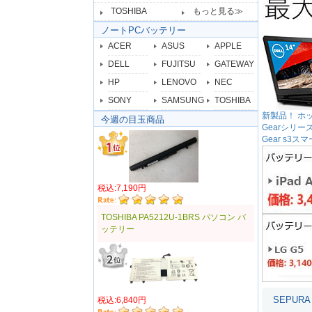
TOSHIBA
もっと見る≫
ノートPCバッテリー
ACER
ASUS
APPLE
DELL
FUJITSU
GATEWAY
HP
LENOVO
NEC
SONY
SAMSUNG
TOSHIBA
新製品！ ホット
今週の目玉商品
Gearシリ
Gear s
税込:7,190円
TOSHIBA PA5212U-1BRS パソコン バ
ッテリー
SEPU
税込:6,840円