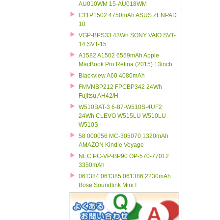
AU010WM 15-AU018WM
C11P1502 4750mAh ASUS ZENPAD
10
VGP-BPS33 43Wh SONY VAIO SVT-
14 SVT-15
A1582 A1502 6559mAh Apple
MacBook Pro Retina (2015) 13inch
Blackview A60 4080mAh
FMVNBP212 FPCBP342 24Wh
Fujitsu AH42/H
W510BAT-3 6-87-W510S-4UF2
24Wh CLEVO W515LU W510LU
W510S
58 000056 MC-305070 1320mAh
AMAZON Kindle Voyage
NEC PC-VP-BP90 OP-570-77012
3350mAh
061384 061385 061386 2230mAh
Bose Soundlink Mini I