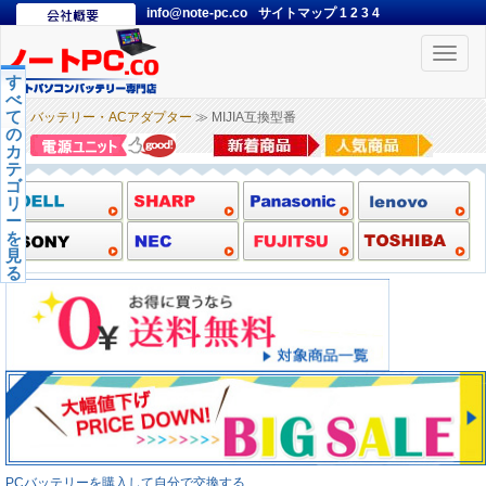
info@note-pc.co
サイトマップ
1
2
3
4
Toggle
naviga
す
べ
て
バッテリー・ACアダプター
≫ MIJIA互換型番
の
カ
テ
ゴ
リ
ー
を
見
る
PCバッテリーを購入して自分で交換する