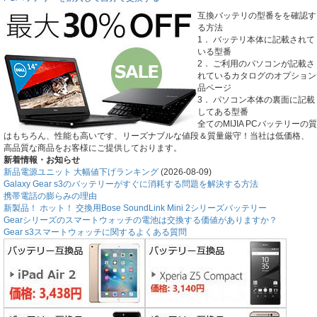
互換バッテリの型番をを確認す
る方法
1． バッテリ本体に記載されて
いる型番
2． ご利用のパソコンが記載さ
れているカタログのオプション
品ページ
3． パソコン本体の裏面に記載
してある型番
全てのMIJIA PCバッテリーの質
はもちろん、性能も高いです、リーズナブルな値段＆質量厳守！当社は低価格、
高品質な商品をお客様にご提供しております。
新着情報・お知らせ
新品電源ユニット 大幅値下げランキング
(2026-08-09)
Galaxy Gear s3のバッテリーがすぐに消耗する問題を解決する方法
携帯電話の膨らみの理由
新製品！ ホット！ 交換用Bose SoundLink Mini 2シリーズバッテリー
Gearシリーズのスマートウォッチの電池は交換する価値がありますか？
Gear s3スマートウォッチに関するよくある質問