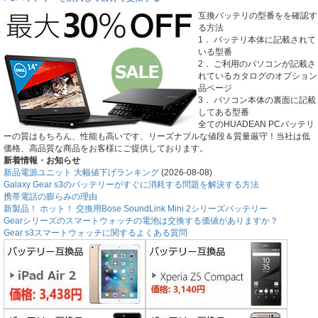
互換バッテリの型番をを確認す
る方法
1． バッテリ本体に記載されて
いる型番
2． ご利用のパソコンが記載さ
れているカタログのオプション
品ページ
3． パソコン本体の裏面に記載
してある型番
全てのHUADEAN PCバッテリ
ーの質はもちろん、性能も高いです、リーズナブルな値段＆質量厳守！当社は低
価格、高品質な商品をお客様にご提供しております。
新着情報・お知らせ
新品電源ユニット 大幅値下げランキング
(2026-08-08)
Galaxy Gear s3のバッテリーがすぐに消耗する問題を解決する方法
携帯電話の膨らみの理由
新製品！ ホット！ 交換用Bose SoundLink Mini 2シリーズバッテリー
Gearシリーズのスマートウォッチの電池は交換する価値がありますか？
Gear s3スマートウォッチに関するよくある質問