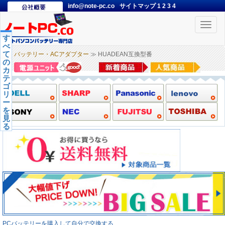
info@note-pc.co
サイトマップ
1
2
3
4
Toggle
naviga
す
べ
て
バッテリー・ACアダプター
≫ HUADEAN互換型番
の
カ
テ
ゴ
リ
ー
を
見
る
PCバッテリーを購入して自分で交換する