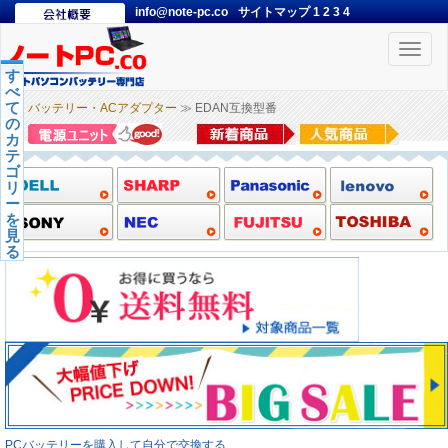
info@note-pc.co
サイトマップ
1
2
3
4
Toggle
naviga
す
べ
て
バッテリー・ACアダプター
≫ EDAN互換型番
の
カ
テ
ゴ
リ
ー
を
見
る
PCバッテリーを購入して自分で交換する