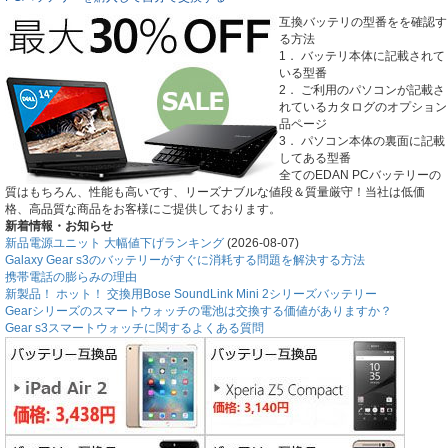
互換バッテリの型番をを確認す
る方法
1． バッテリ本体に記載されて
いる型番
2． ご利用のパソコンが記載さ
れているカタログのオプション
品ページ
3． パソコン本体の裏面に記載
してある型番
全てのEDAN PCバッテリーの
質はもちろん、性能も高いです、リーズナブルな値段＆質量厳守！当社は低価
格、高品質な商品をお客様にご提供しております。
新着情報・お知らせ
新品電源ユニット 大幅値下げランキング
(2026-08-07)
Galaxy Gear s3のバッテリーがすぐに消耗する問題を解決する方法
携帯電話の膨らみの理由
新製品！ ホット！ 交換用Bose SoundLink Mini 2シリーズバッテリー
Gearシリーズのスマートウォッチの電池は交換する価値がありますか？
Gear s3スマートウォッチに関するよくある質問