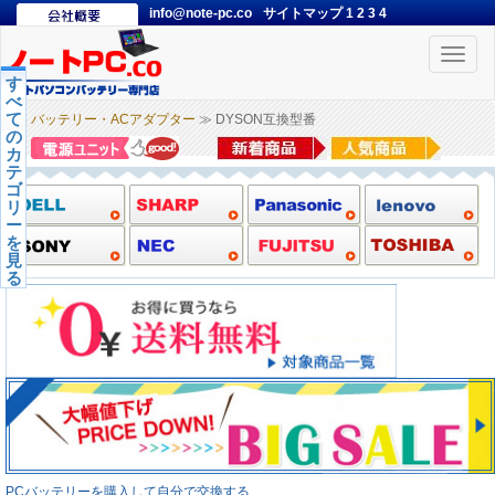
info@note-pc.co
サイトマップ
1
2
3
4
Toggle
naviga
す
べ
て
バッテリー・ACアダプター
≫ DYSON互換型番
の
カ
テ
ゴ
リ
ー
を
見
る
PCバッテリーを購入して自分で交換する