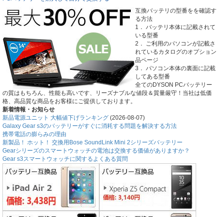
互換バッテリの型番をを確認す
る方法
1． バッテリ本体に記載されて
いる型番
2． ご利用のパソコンが記載さ
れているカタログのオプション
品ページ
3． パソコン本体の裏面に記載
してある型番
全てのDYSON PCバッテリー
の質はもちろん、性能も高いです、リーズナブルな値段＆質量厳守！当社は低価
格、高品質な商品をお客様にご提供しております。
新着情報・お知らせ
新品電源ユニット 大幅値下げランキング
(2026-08-07)
Galaxy Gear s3のバッテリーがすぐに消耗する問題を解決する方法
携帯電話の膨らみの理由
新製品！ ホット！ 交換用Bose SoundLink Mini 2シリーズバッテリー
Gearシリーズのスマートウォッチの電池は交換する価値がありますか？
Gear s3スマートウォッチに関するよくある質問