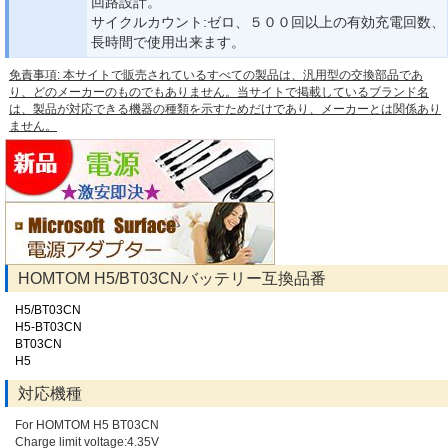
回路設計。
サイクルカウント:ゼロ、５００回以上の有効充電回数、
長時間で使用出来ます。
免責事項: 本サイトで販売されているすべての製品は、汎用型の交換部品であ
り、どのメーカーのものでもありません。当サイトで掲載しているブランド名
は、製品が対応できる機器の種類を示すためだけであり、メーカーとは関係あり
ません。
HOMTOM H5/BT03CNバッテリー互換品番
H5/BT03CN
H5-BT03CN
BT03CN
H5
対応機種
For HOMTOM H5 BT03CN
Charge limit voltage:4.35V