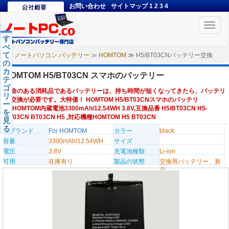
お問い合わせ
サイトマップ
1
2
3
4
Toggle
naviga
す
べ
て
ノートパソコン バッテリー
≫
HOMTOM
≫ H5/BT03CNバッテリー交換
の
カ
HOMTOM H5/BT03CN スマホのバッテリー
テ
ゴ
寿命のある消耗品であるバッテリーは、持ち時間が短くなってきたら、バッテリ
リ
ー交換が必要です。大特価！ HOMTOM H5/BT03CNスマホのバッテリ
ー
ー,HOMTOM内蔵電池3300mAh/12.54WH 3.8V,互換品番 H5/BT03CN H5-
を
BT03CN BT03CN H5 ,対応機種HOMTOM H5 BT03CN
見
る
のブランド
For HOMTOM
カラー
black
容量
3300mAh/12.54WH
サイズ
電圧
3.8V
充電池種類
Li-ion
可用
在庫有り
製品の状態
交換用バッテリー、新
品