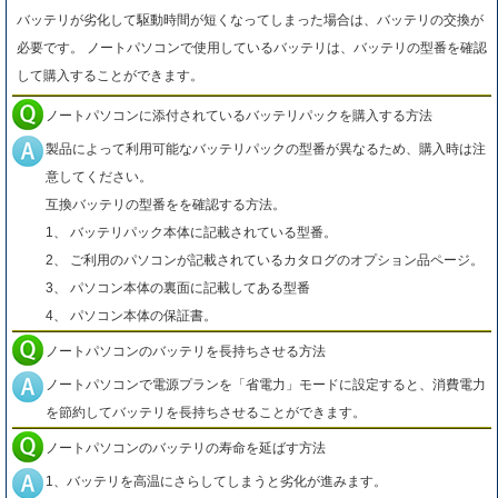
バッテリが劣化して駆動時間が短くなってしまった場合は、バッテリの交換が
必要です。 ノートパソコンで使用しているバッテリは、バッテリの型番を確認
して購入することができます。
ノートパソコンに添付されているバッテリパックを購入する方法
製品によって利用可能なバッテリパックの型番が異なるため、購入時は注
意してください。
互換バッテリの型番をを確認する方法。
1、 バッテリパック本体に記載されている型番。
2、 ご利用のパソコンが記載されているカタログのオプション品ページ。
3、 パソコン本体の裏面に記載してある型番
4、 パソコン本体の保証書。
ノートパソコンのバッテリを長持ちさせる方法
ノートパソコンで電源プランを「省電力」モードに設定すると、消費電力
を節約してバッテリを長持ちさせることができます。
ノートパソコンのバッテリの寿命を延ばす方法
1、バッテリを高温にさらしてしまうと劣化が進みます。