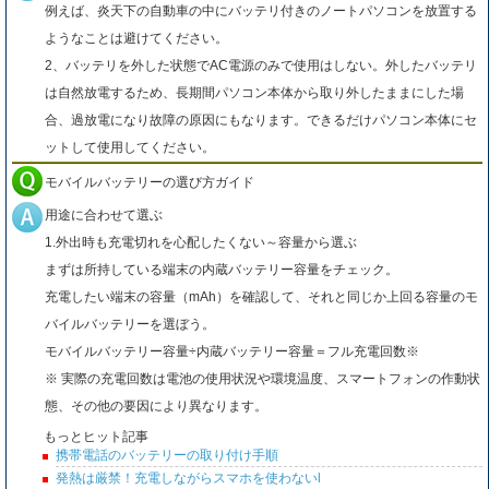
例えば、炎天下の自動車の中にバッテリ付きのノートパソコンを放置する
ようなことは避けてください。
2、バッテリを外した状態でAC電源のみで使用はしない。外したバッテリ
は自然放電するため、長期間パソコン本体から取り外したままにした場
合、過放電になり故障の原因にもなります。できるだけパソコン本体にセ
ットして使用してください。
モバイルバッテリーの選び方ガイド
用途に合わせて選ぶ
1.外出時も充電切れを心配したくない～容量から選ぶ
まずは所持している端末の内蔵バッテリー容量をチェック。
充電したい端末の容量（mAh）を確認して、それと同じか上回る容量のモ
バイルバッテリーを選ぼう。
モバイルバッテリー容量÷内蔵バッテリー容量＝フル充電回数※
※ 実際の充電回数は電池の使用状況や環境温度、スマートフォンの作動状
態、その他の要因により異なります。
もっとヒット記事
携帯電話のバッテリーの取り付け手順
発熱は厳禁！充電しながらスマホを使わないl