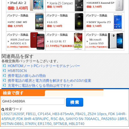
関連商品を探す
各種交換用バッテリーもございます。
HOMTOMノートPCバッテリーモデルナンバー
H5/BT03CN
携帯電話の膨らみの理由
携帯電話の暖房と電力消費を解決するための10の提案
充電中に電話が熱くなる理由は何ですか？
検索ワード
LSS271620SF
,
FB511
,
CP1454
,
HB3-875mAh
,
FB421
,
Z52H 10pcs
,
FDK 14HR-
4/5FAUP
,
FDK 8HR-4/3FAUPC
,
RSC-BA
,
SANYO 5N-700AACL
,
PA5265U-1BRS
,
HSTNN-DB9J
,
07KRV
,
ER17/50
,
SPTM1B
,
HBLDT40