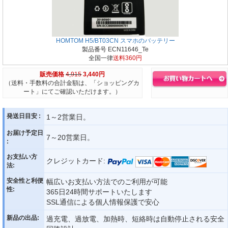
HOMTOM H5/BT03CN スマホのバッテリー
製品番号 ECN11646_Te
全国一律
送料360円
販売価格
4,915
3,440円
（送料・手数料の合計金額は、「ショッピングカ
ート」にてご確認いただけます。）
発送日目安 :
1～2営業日。
お届け予定日
7～20営業日。
:
お支払い方
クレジットカード:
法:
安全性と利便
幅広いお支払い方法でのご利用が可能
性:
365日24時間サポートいたします
SSL通信による個人情報保護で安心
新品の出品:
過充電、過放電、加熱時、短絡時は自動停止される安全