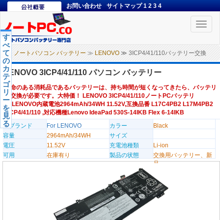
お問い合わせ
サイトマップ
1
2
3
4
Toggle
naviga
す
べ
て
ノートパソコン バッテリー
≫
LENOVO
≫ 3ICP4/41/110バッテリー交換
の
カ
LENOVO 3ICP4/41/110 パソコン バッテリー
テ
ゴ
寿命のある消耗品であるバッテリーは、持ち時間が短くなってきたら、バッテリ
リ
ー交換が必要です。大特価！ LENOVO 3ICP4/41/110ノートPCバッテリ
ー
ー,LENOVO内蔵電池2964mAh/34WH 11.52V,互換品番 L17C4PB2 L17M4PB2
を
3ICP4/41/110 ,対応機種Lenovo IdeaPad 530S-14IKB Flex 6-14IKB
見
る
のブランド
For LENOVO
カラー
Black
容量
2964mAh/34WH
サイズ
電圧
11.52V
充電池種類
Li-ion
可用
在庫有り
製品の状態
交換用バッテリー、新
品