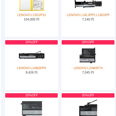
LENOVO L23D2P31
LENOVO L19L3PF5 L19D3PF
104,000 円
7,140 円
30%OFF
30%OFF
LENOVO L24M3PF0
LENOVO L24M3P74
9,426 円
7,045 円
30%OFF
30%OFF