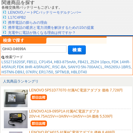
関連商品を探す
各種交換用バッテリーもございます。
LENOVOノートPCバッテリーモデルナンバー
L17C4PB2
携帯電話の膨らみの理由
携帯電話の暖房と電力消費を解決するための10の提案
充電中に電話が熱くなる理由は何ですか？
検索ワード
LSS271620SF
,
FB511
,
CP1454
,
HB3-875mAh
,
FB421
,
Z52H 10pcs
,
FDK 14HR-
4/5FAUP
,
FDK 8HR-4/3FAUPC
,
RSC-BA
,
SANYO 5N-700AACL
,
PA5265U-1BRS
,
HSTNN-DB9J
,
07KRV
,
ER17/50
,
SPTM1B
,
HBLDT40
人気商品ランキングリ
LENOVO 5P51D77070 付属AC電源アダプタ 価格 7,728円
LENOVO A19-095P1A 付属AC電源アダプタ
20V=4.75A/15V==3A/9V==3A/5V==3A 価格 5,539円
LENOVO PCH015 付属AC電源アダプタ 価格 8,488円