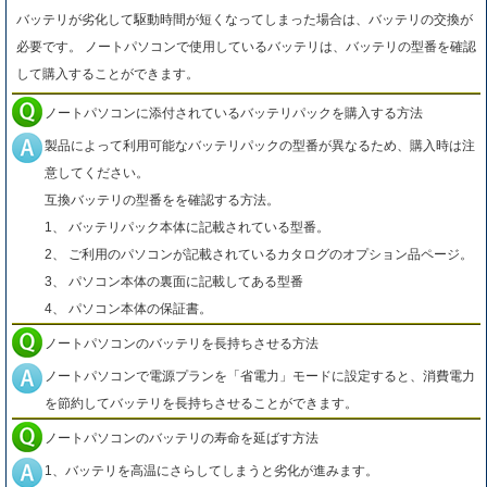
バッテリが劣化して駆動時間が短くなってしまった場合は、バッテリの交換が
必要です。 ノートパソコンで使用しているバッテリは、バッテリの型番を確認
して購入することができます。
ノートパソコンに添付されているバッテリパックを購入する方法
製品によって利用可能なバッテリパックの型番が異なるため、購入時は注
意してください。
互換バッテリの型番をを確認する方法。
1、 バッテリパック本体に記載されている型番。
2、 ご利用のパソコンが記載されているカタログのオプション品ページ。
3、 パソコン本体の裏面に記載してある型番
4、 パソコン本体の保証書。
ノートパソコンのバッテリを長持ちさせる方法
ノートパソコンで電源プランを「省電力」モードに設定すると、消費電力
を節約してバッテリを長持ちさせることができます。
ノートパソコンのバッテリの寿命を延ばす方法
1、バッテリを高温にさらしてしまうと劣化が進みます。