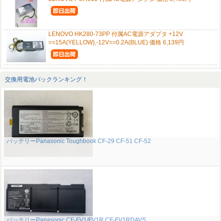
LENOVO HK280-73PP 付属AC電源アダプタ +12V
==15A(YELLOW),-12V==0.2A(BLUE) 価格 6,139円
交換用電池パックランキング！
バッテリーPanasonic Toughbook CF-29 CF-51 CF-52
バッテリーPanasonic CF-FV1/FV1R CF-FV1RDAVS