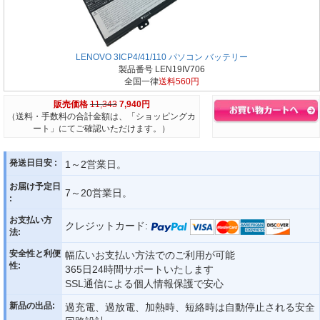
LENOVO 3ICP4/41/110 パソコン バッテリー
製品番号 LEN19IV706
全国一律
送料560円
販売価格
11,343
7,940円
（送料・手数料の合計金額は、「ショッピングカ
ート」にてご確認いただけます。）
発送日目安 :
1～2営業日。
お届け予定日
7～20営業日。
:
お支払い方
クレジットカード:
法:
安全性と利便
幅広いお支払い方法でのご利用が可能
性:
365日24時間サポートいたします
SSL通信による個人情報保護で安心
新品の出品:
過充電、過放電、加熱時、短絡時は自動停止される安全