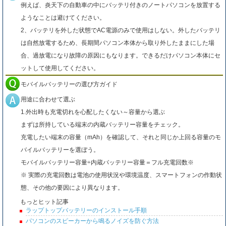
例えば、炎天下の自動車の中にバッテリ付きのノートパソコンを放置する
ようなことは避けてください。
2、バッテリを外した状態でAC電源のみで使用はしない。外したバッテリ
は自然放電するため、長期間パソコン本体から取り外したままにした場
合、過放電になり故障の原因にもなります。できるだけパソコン本体にセ
ットして使用してください。
モバイルバッテリーの選び方ガイド
用途に合わせて選ぶ
1.外出時も充電切れを心配したくない～容量から選ぶ
まずは所持している端末の内蔵バッテリー容量をチェック。
充電したい端末の容量（mAh）を確認して、それと同じか上回る容量のモ
バイルバッテリーを選ぼう。
モバイルバッテリー容量÷内蔵バッテリー容量＝フル充電回数※
※ 実際の充電回数は電池の使用状況や環境温度、スマートフォンの作動状
態、その他の要因により異なります。
もっとヒット記事
ラップトップバッテリーのインストール手順
パソコンのスピーカーから鳴るノイズを防ぐ方法