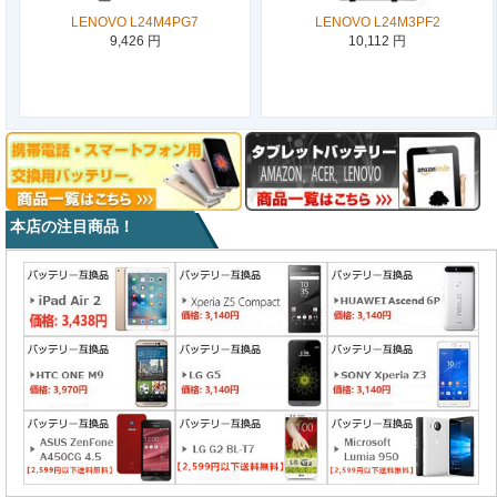
LENOVO L24M4PG7
LENOVO L24M3PF2
9,426 円
10,112 円
本店の注目商品！