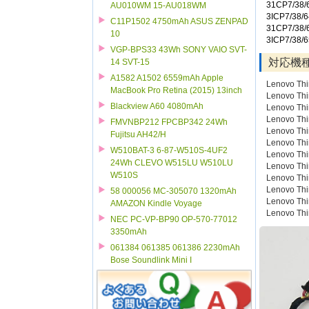
31CP7/38/
AU010WM 15-AU018WM
3ICP7/38/6
C11P1502 4750mAh ASUS ZENPAD
31CP7/38/
10
3ICP7/38/6
VGP-BPS33 43Wh SONY VAIO SVT-
対応機
14 SVT-15
A1582 A1502 6559mAh Apple
Lenovo Th
MacBook Pro Retina (2015) 13inch
Lenovo Th
Blackview A60 4080mAh
Lenovo Th
Lenovo Th
FMVNBP212 FPCBP342 24Wh
Lenovo Th
Fujitsu AH42/H
Lenovo Th
W510BAT-3 6-87-W510S-4UF2
Lenovo Th
24Wh CLEVO W515LU W510LU
Lenovo Th
W510S
Lenovo Th
Lenovo Th
58 000056 MC-305070 1320mAh
Lenovo Th
AMAZON Kindle Voyage
Lenovo Th
NEC PC-VP-BP90 OP-570-77012
3350mAh
061384 061385 061386 2230mAh
Bose Soundlink Mini I