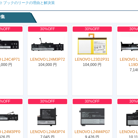
トブックのリークの理由と解決策
特集
0%OFF
30%OFF
30%OFF
30%
 L24C4P71
LENOVO L24M3P72
LENOVO L23D2P31
LENOVO 
,000 円
104,000 円
104,000 円
L19
7,14
0%OFF
30%OFF
30%OFF
30%
 L24M3PF0
LENOVO L24M3P74
LENOVO L24M4PG7
LENOVO 
426 円
7,045 円
9,426 円
10,1