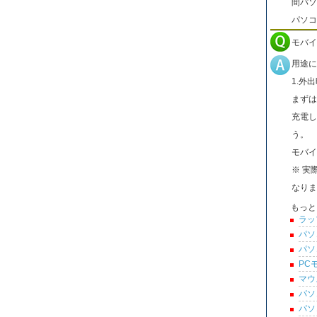
間パソ
パソコ
モバイ
用途に
1.外
まずは
充電し
う。
モバイ
※ 実
なりま
もっと
ラッ
パソ
パソ
PC
マウ
パソ
パソ