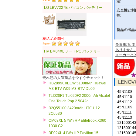
法:
LG LBV7227E パソコン バッテリー
安全性と利
性:
新品の出品:
税込:7,840円
免責事項:
ありません
HP BM04XL ノートPC バッテリー
メーカーと
売れ筋の人気商品を今すぐチェック！
LENOV
HB2899C0ECW 5100mAh Huawei
M3-BTV-W09 M3-BTV-DL09
45N1108
TLI020F1 TLi020F2 2000mAh Alcatel
45N1110
One Touch Pop 2 5042d
45N1112
45N1109
B2Q55100 3420mAh HTC U12+
45N1111
2Q5530
45N1113
OM03XL 57Wh HP EliteBook X360
12150014
1030 G2
12150014
12150014
BP02XL 41Wh HP Pavilion 15-