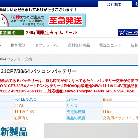
携帯電話
タブレットPC
送料無料商品
電源ユニット
新
38/64バッテリー交換
 31CP7/38/64 パソコン バッテリー
消耗品であるバッテリーは、持ち時間が短くなってきたら、バッテリー交換が必要で
O 31CP7/38/64ノートPCバッテリー,LENOVO内蔵電池24Wh 11.1V/11.4V,互換品番 
N1112 45N1109 45N1111 ... ,対応機種Lenovo Thinkpad T440s T450s S540 X240
For LENOVO
カラー
Black
24Wh
サイズ
11.1V/11.4V
充電池種類
Li-ion
在庫有り
製品の状態
交換用バッテリー、