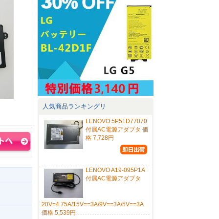
人気商品ランキングリ
LENOVO 5P51D77070
付属AC電源アダプタ 価
格 7,728円
LENOVO A19-095P1A
付属AC電源アダプタ
20V=4.75A/15V==3A/9V==3A/5V==3A
価格 5,539円