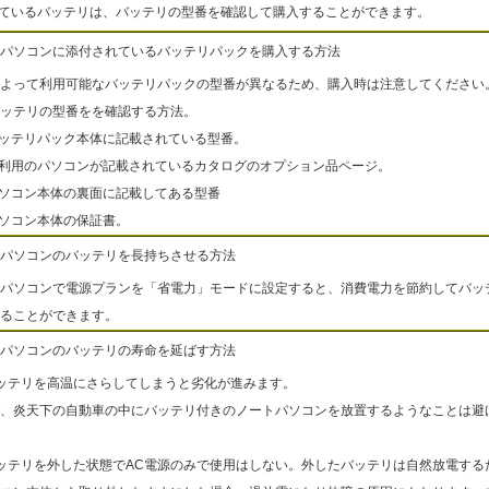
ているバッテリは、バッテリの型番を確認して購入することができます。
パソコンに添付されているバッテリパックを購入する方法
よって利用可能なバッテリパックの型番が異なるため、購入時は注意してください
ッテリの型番をを確認する方法。
バッテリパック本体に記載されている型番。
ご利用のパソコンが記載されているカタログのオプション品ページ。
パソコン本体の裏面に記載してある型番
パソコン本体の保証書。
パソコンのバッテリを長持ちさせる方法
パソコンで電源プランを「省電力」モードに設定すると、消費電力を節約してバッ
ることができます。
パソコンのバッテリの寿命を延ばす方法
ッテリを高温にさらしてしまうと劣化が進みます。
、炎天下の自動車の中にバッテリ付きのノートパソコンを放置するようなことは避
ッテリを外した状態でAC電源のみで使用はしない。外したバッテリは自然放電する