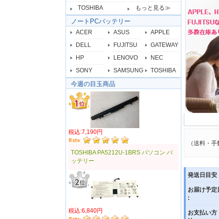
TOSHIBA
もっと見る≫
ノートPCバッテリー
ACER
ASUS
APPLE
DELL
FUJITSU
GATEWAY
HP
LENOVO
NEC
SONY
SAMSUNG
TOSHIBA
今週の目玉商品
税込:7,190円
（送料・手
TOSHIBA PA5212U-1BRS パソコン バ
ッテリー
発送日目安 
お届け予定
:
税込:6,840円
お支払い方