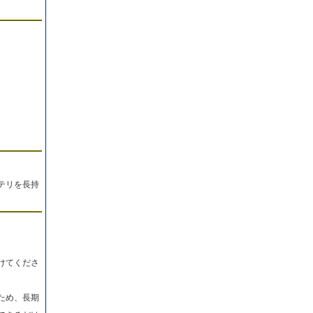
。
テリを長持
けてくださ
ため、長期