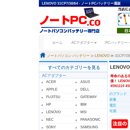
LENOVO 31CP7/38/64 - ノートPCバッテリー通販
(current)
ホーム
ACアダプター
PCバッテリー
ノートパソコン バッテリー
≫
LENOVO
≫ 31CP7/
LENOVO
すべてのカテゴリーを見る
ACアダプター
寿命のある
価！ LENOV
ACER
ASUS
45N1110 45
APPLE
DELL
のブランド
FUJITSU
GATEWAY
容量
HP
IBM
電圧
可用
LENOVO
MSI
NEC
PANASONIC
SONY
SAMSUNG