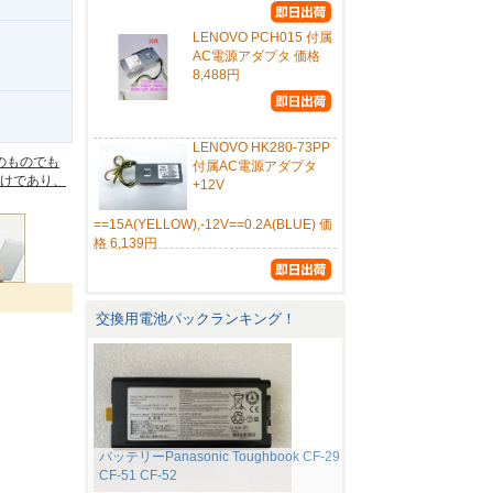
LENOVO PCH015 付属
AC電源アダプタ 価格
8,488円
。
LENOVO HK280-73PP
のものでも
付属AC電源アダプタ
けであり、
+12V
==15A(YELLOW),-12V==0.2A(BLUE) 価
格 6,139円
交換用電池パックランキング！
バッテリーPanasonic Toughbook CF-29
CF-51 CF-52