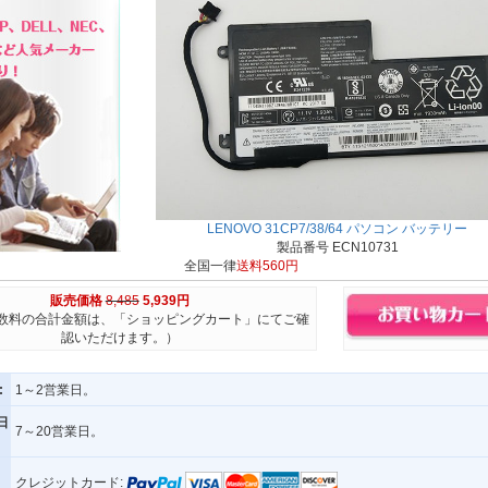
LENOVO 31CP7/38/64 パソコン バッテリー
製品番号 ECN10731
全国一律
送料560円
販売価格
8,485
5,939円
数料の合計金額は、「ショッピングカート」にてご確
認いただけます。）
:
1～2営業日。
日
7～20営業日。
クレジットカード: