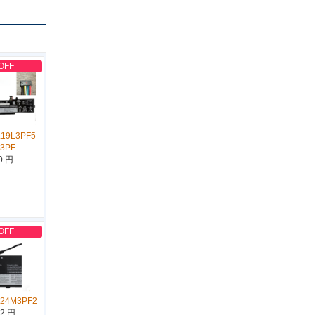
OFF
L19L3PF5
D3PF
0 円
OFF
L24M3PF2
12 円