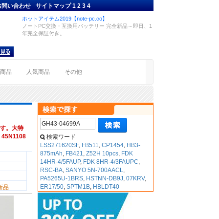
お問い合わせ
サイトマップ
1
2
3
4
ホットアイテム2019【note-pc.co】
ノートPC交換・互換用バッテリー 完全新品～即日、1
年完全保証付き。
着商品
人気商品
その他
す。大特
45N1108
検索ワード
LSS271620SF
,
FB511
,
CP1454
,
HB3-
875mAh
,
FB421
,
Z52H 10pcs
,
FDK
14HR-4/5FAUP
,
FDK 8HR-4/3FAUPC
,
RSC-BA
,
SANYO 5N-700AACL
,
PA5265U-1BRS
,
HSTNN-DB9J
,
07KRV
,
ER17/50
,
SPTM1B
,
HBLDT40
新品