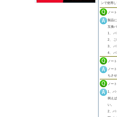
ンで使用し
ノート
製品に
互換バ
1、 
2、 
3、 
4、 
ノート
ノート
ちさせ
ノート
1、バ
例えば
い。
2、バ