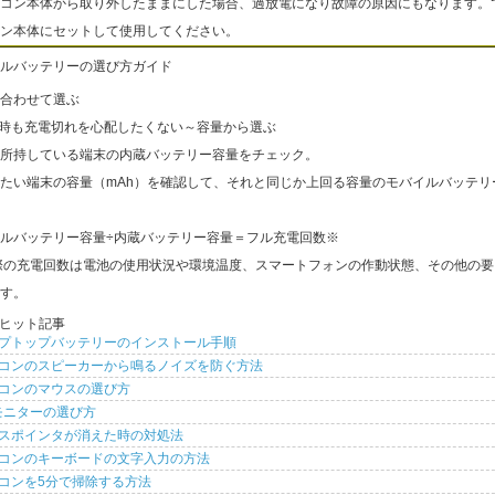
コン本体から取り外したままにした場合、過放電になり故障の原因にもなります。
ン本体にセットして使用してください。
ルバッテリーの選び方ガイド
合わせて選ぶ
出時も充電切れを心配したくない～容量から選ぶ
所持している端末の内蔵バッテリー容量をチェック。
たい端末の容量（mAh）を確認して、それと同じか上回る容量のモバイルバッテリ
ルバッテリー容量÷内蔵バッテリー容量＝フル充電回数※
際の充電回数は電池の使用状況や環境温度、スマートフォンの作動状態、その他の要
す。
ヒット記事
プトップバッテリーのインストール手順
コンのスピーカーから鳴るノイズを防ぐ方法
コンのマウスの選び方
モニターの選び方
スポインタが消えた時の対処法
コンのキーボードの文字入力の方法
コンを5分で掃除する方法