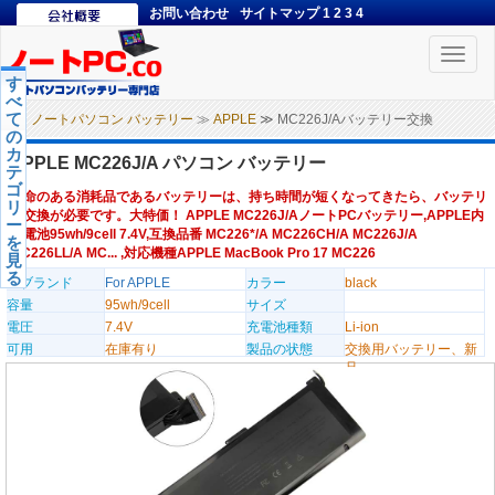
お問い合わせ
サイトマップ
1
2
3
4
Toggle
naviga
す
べ
て
ノートパソコン バッテリー
≫
APPLE
≫ MC226J/Aバッテリー交換
の
カ
APPLE MC226J/A パソコン バッテリー
テ
ゴ
寿命のある消耗品であるバッテリーは、持ち時間が短くなってきたら、バッテリ
リ
ー交換が必要です。大特価！ APPLE MC226J/AノートPCバッテリー,APPLE内
ー
蔵電池95wh/9cell 7.4V,互換品番 MC226*/A MC226CH/A MC226J/A
を
MC226LL/A MC... ,対応機種APPLE MacBook Pro 17 MC226
見
る
のブランド
For APPLE
カラー
black
容量
95wh/9cell
サイズ
電圧
7.4V
充電池種類
Li-ion
可用
在庫有り
製品の状態
交換用バッテリー、新
品