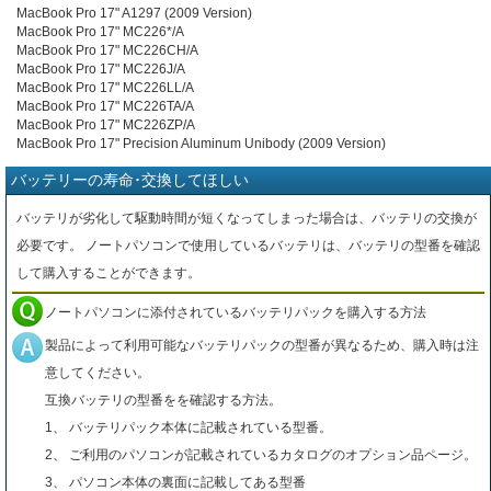
MacBook Pro 17" A1297 (2009 Version)
MacBook Pro 17" MC226*/A
MacBook Pro 17" MC226CH/A
MacBook Pro 17" MC226J/A
MacBook Pro 17" MC226LL/A
MacBook Pro 17" MC226TA/A
MacBook Pro 17" MC226ZP/A
MacBook Pro 17" Precision Aluminum Unibody (2009 Version)
バッテリーの寿命･交換してほしい
バッテリが劣化して駆動時間が短くなってしまった場合は、バッテリの交換が
必要です。 ノートパソコンで使用しているバッテリは、バッテリの型番を確認
して購入することができます。
ノートパソコンに添付されているバッテリパックを購入する方法
製品によって利用可能なバッテリパックの型番が異なるため、購入時は注
意してください。
互換バッテリの型番をを確認する方法。
1、 バッテリパック本体に記載されている型番。
2、 ご利用のパソコンが記載されているカタログのオプション品ページ。
3、 パソコン本体の裏面に記載してある型番