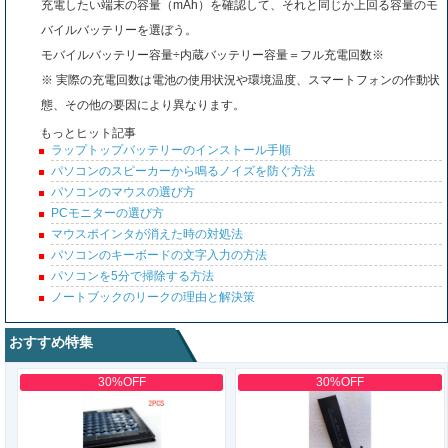
充電したい端末の容量（mAh）を確認して、それと同じか上回る容量のモ
バイルバッテリーを選ぼう。
モバイルバッテリー容量÷内蔵バッテリー容量＝フル充電回数※
※ 実際の充電回数は電池の使用状況や環境温度、スマートフォンの作動状
態、その他の要因により異なります。
もっとヒット記事
ラップトップバッテリーのインストール手順
パソコンのスピーカーから鳴るノイズを防ぐ方法
パソコンのマウスの選び方
PCモニターの選び方
マウスポインタが消えた時の対処法
パソコンのキーボードの文字入力の方法
パソコンを5分で掃除する方法
ノートブックのリークの理由と解決策
おすすめ特集
30%OFF
30%OFF