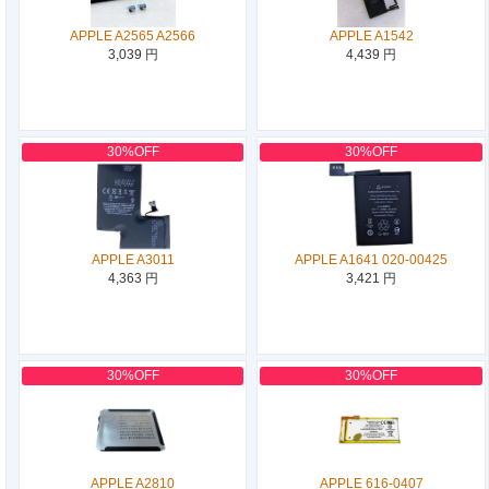
APPLE A2565 A2566
APPLE A1542
3,039 円
4,439 円
30%OFF
30%OFF
APPLE A3011
APPLE A1641 020-00425
4,363 円
3,421 円
30%OFF
30%OFF
APPLE A2810
APPLE 616-0407