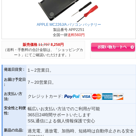
APPLE MC226J/A パソコン バッテリー
製品番号 APP2251
全国一律
送料560円
販売価格
11,797
8,258円
（送料・手数料の合計金額は、「ショッピングカ
ート」にてご確認いただけます。）
発送日目安 :
1～2営業日。
お届け予定日
7～20営業日。
:
お支払い方
クレジットカード:
法:
安全性と利便
幅広いお支払い方法でのご利用が可能
性:
365日24時間サポートいたします
SSL通信による個人情報保護で安心
新品の出品:
過充電、過放電、加熱時、短絡時は自動停止される安全