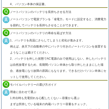
4、 パソコン本体の保証書。
ノートパソコンのバッテリを長持ちさせる方法
ノートパソコンで電源プランを「省電力」モードに設定すると、消費電力
を節約してバッテリを長持ちさせることができます。
ノートパソコンのバッテリの寿命を延ばす方法
1、バッテリを高温にさらしてしまうと劣化が進みます。
例えば、炎天下の自動車の中にバッテリ付きのノートパソコンを放置する
ようなことは避けてください。
2、バッテリを外した状態でAC電源のみで使用はしない。外したバッテリ
は自然放電するため、長期間パソコン本体から取り外したままにした場
合、過放電になり故障の原因にもなります。できるだけパソコン本体にセ
ットして使用してください。
モバイルバッテリーの選び方ガイド
用途に合わせて選ぶ
1.外出時も充電切れを心配したくない～容量から選ぶ
まずは所持している端末の内蔵バッテリー容量をチェック。