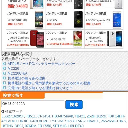
関連商品を探す
各種交換用バッテリーもございます。
APPLEノートPCバッテリーモデルナンバー
MC226
MC226CH/A
携帯電話の膨らみの理由
携帯電話の暖房と電力消費を解決するための10の提案
充電中に電話が熱くなる理由は何ですか？
検索ワード
LSS271620SF
,
FB511
,
CP1454
,
HB3-875mAh
,
FB421
,
Z52H 10pcs
,
FDK 14HR-
4/5FAUP
,
FDK 8HR-4/3FAUPC
,
RSC-BA
,
SANYO 5N-700AACL
,
PA5265U-1BRS
,
HSTNN-DB9J
,
07KRV
,
ER17/50
,
SPTM1B
,
HBLDT40