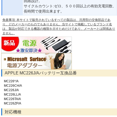
回路設計。
サイクルカウント:ゼロ、５００回以上の有効充電回数、
長時間で使用出来ます。
免責事項: 本サイトで販売されているすべての製品は、汎用型の交換部品であ
り、どのメーカーのものでもありません。当サイトで掲載しているブランド名
は、製品が対応できる機器の種類を示すためだけであり、メーカーとは関係あり
ません。
APPLE MC226J/Aバッテリー互換品番
MC226*/A
MC226CH/A
MC226J/A
MC226LL/A
MC226TA/A
MC226ZP/A
対応機種