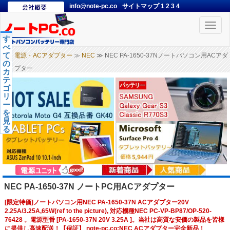
info@note-pc.co
サイトマップ
1
2
3
4
Toggle
naviga
す
べ
て
電源・ACアダプター
≫
NEC
≫ NEC PA-1650-37Nノートパソコン用ACアダ
の
プター
カ
テ
ゴ
リ
ー
を
見
る
NEC PA-1650-37N ノートPC用ACアダプター
[限定特価]ノートパソコン用NEC PA-1650-37N ACアダプター20V
2.25A/3.25A,65W(ref to the picture), 対応機種NEC PC-VP-BP87/OP-520-
76428 。電源型番 [PA-1650-37N 20V 3.25A ]。当社は高質な安価の製品を皆様
に提供し高速配送！【保証】 note-pc.co:NEC ACアダプター完全新品！