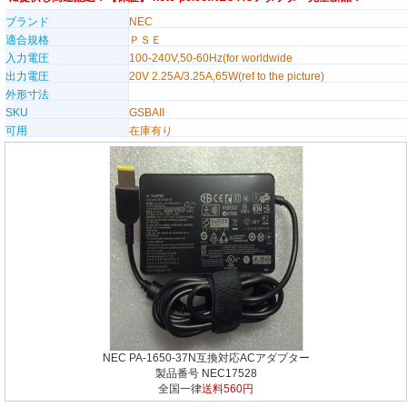
ブランド
NEC
適合規格
ＰＳＥ
入力電圧
100-240V,50-60Hz(for worldwide
出力電圧
20V 2.25A/3.25A,65W(ref to the picture)
外形寸法
SKU
GSBAII
可用
在庫有り
NEC PA-1650-37N互換対応ACアダプター
製品番号 NEC17528
全国一律
送料560円