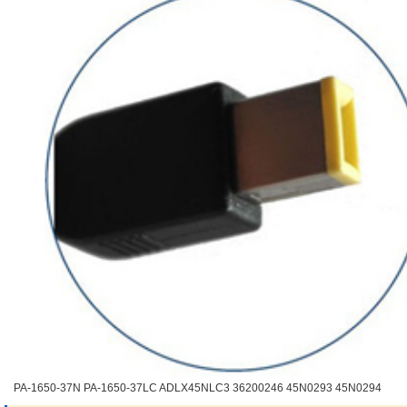
PA-1650-37N PA-1650-37LC ADLX45NLC3 36200246 45N0293 45N0294