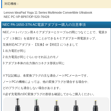
対応機種：
Lenovo IdeaPad Yoga 11 Series Multimode Convertible Ultrabook
NEC PC-VP-BP87/OP-520-76428
NEC PA-1650-37N AC電源アダプター購入の注意事項
NECノートパソコン用ＡＣアダプターとケーブルの間につなぐことで、電源タ
ップ（３個口）を追加することができるＡＣアダプター用電源タップ。
互換対応ACアダプタ・【互換】or【対応】につきまして
1 出力電圧が同じ
2 出力電流が同じぐらいかそれ以上のモノ
3 アダプタ本体の出力側のコネクタ形状が同じ
※下記記載は、各変換プラグの主な適合ノートPCメーカーです。
ノートPCの機種によっては、他の変換プラグが適合する場合や、
どのプラグにも適合しない場合があります。
※必ず充電用のDC変換プラグの形状を確認してからご購入ください。