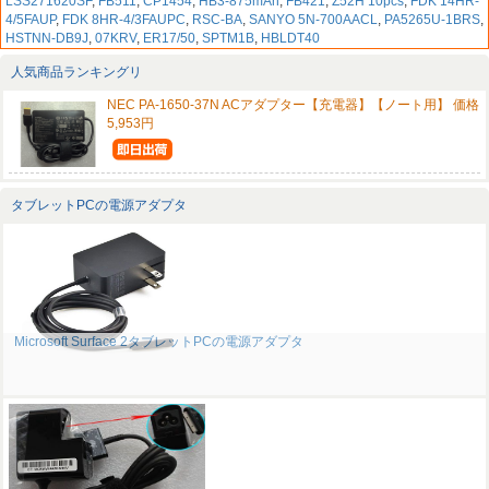
LSS271620SF
,
FB511
,
CP1454
,
HB3-875mAh
,
FB421
,
Z52H 10pcs
,
FDK 14HR-
4/5FAUP
,
FDK 8HR-4/3FAUPC
,
RSC-BA
,
SANYO 5N-700AACL
,
PA5265U-1BRS
,
HSTNN-DB9J
,
07KRV
,
ER17/50
,
SPTM1B
,
HBLDT40
人気商品ランキングリ
NEC PA-1650-37N ACアダプター【充電器】【ノート用】 価格
5,953円
タブレットPCの電源アダプタ
Microsoft Surface 2タブレットPCの電源アダプタ