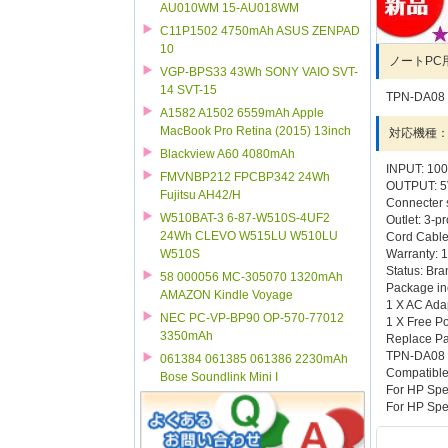
AU010WM 15-AU018WM
C11P1502 4750mAh ASUS ZENPAD
10
ノートPC
VGP-BPS33 43Wh SONY VAIO SVT-
14 SVT-15
TPN-DA08 
A1582 A1502 6559mAh Apple
MacBook Pro Retina (2015) 13inch
対応機種
Blackview A60 4080mAh
INPUT: 100
FMVNBP212 FPCBP342 24Wh
OUTPUT: 5V
Fujitsu AH42/H
Connecter 
W510BAT-3 6-87-W510S-4UF2
Outlet: 3-p
24Wh CLEVO W515LU W510LU
Cord Cable
W510S
Warranty: 
Status: Br
58 000056 MC-305070 1320mAh
Package in
AMAZON Kindle Voyage
1 X AC Ada
NEC PC-VP-BP90 OP-570-77012
1 X Free Po
3350mAh
Replace Pa
TPN-DA08 
061384 061385 061386 2230mAh
Compatible
Bose Soundlink Mini I
For HP Spe
For HP Spe