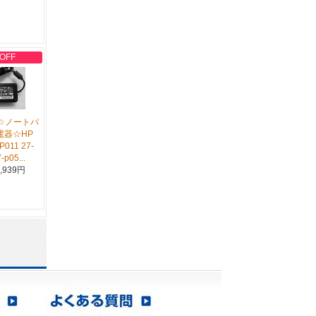
 OFF
52☆ノートパ
電器☆HP
P011 27-
-p05...
,939円