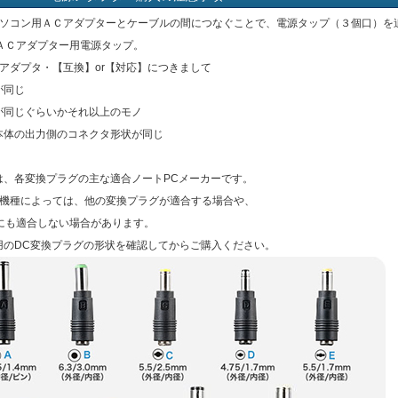
パソコン用ＡＣアダプターとケーブルの間につなぐことで、電源タップ（３個口）を
ＡＣアダプター用電源タップ。
Cアダプタ・【互換】or【対応】につきまして
が同じ
流が同じぐらいかそれ以上のモノ
タ本体の出力側のコネクタ形状が同じ
は、各変換プラグの主な適合ノートPCメーカーです。
の機種によっては、他の変換プラグが適合する場合や、
にも適合しない場合があります。
用のDC変換プラグの形状を確認してからご購入ください。