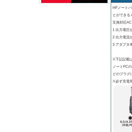
HPノート
とができる
互換対応A
1 出力電圧
2 出力電
3 アダプ
※下記記載
ノートPC
どのプラグ
※必ず充電