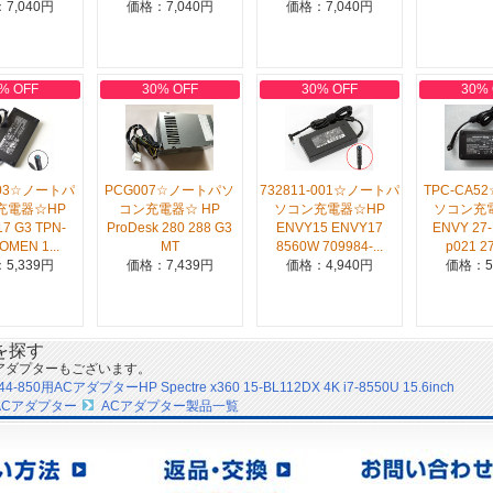
7,040円
価格：7,040円
価格：7,040円
% OFF
30% OFF
30% OFF
30%
A03☆ノートパ
PCG007☆ノートパソ
732811-001☆ノートパ
TPC-CA
充電器☆HP
コン充電器☆ HP
ソコン充電器☆HP
ソコン充
17 G3 TPN-
ProDesk 280 288 G3
ENVY15 ENVY17
ENVY 27-
OMEN 1...
MT
8560W 709984-...
p021 27
5,339円
価格：7,439円
価格：4,940円
価格：5
を探す
アダプターもございます。
44-850用ACアダプターHP Spectre x360 15-BL112DX 4K i7-8550U 15.6inch
ACアダプター
ACアダプター製品一覧