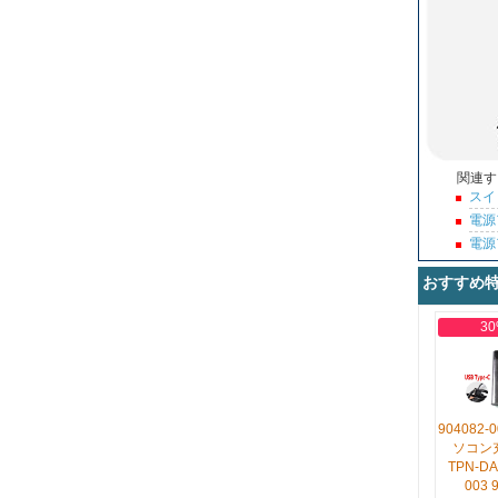
関連す
スイ
電源
電源
おすすめ
30
904082
ソコン
TPN-DA
003 9