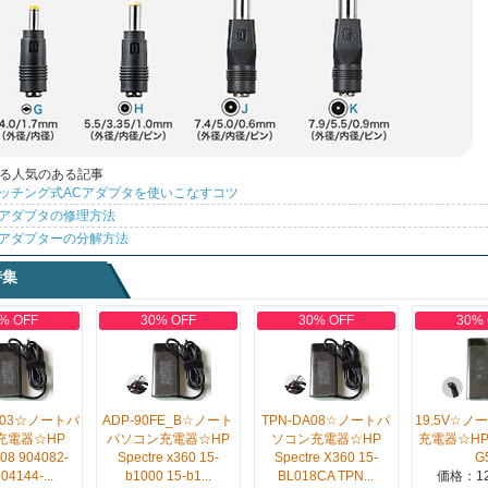
る人気のある記事
ッチング式ACアダプタを使いこなすコツ
アダプタの修理方法
アダプターの分解方法
特集
% OFF
30% OFF
30% OFF
30%
-003☆ノートパ
ADP-90FE_B☆ノート
TPN-DA08☆ノートパ
19.5V☆
充電器☆HP
パソコン充電器☆HP
ソコン充電器☆HP
充電器☆HP 
08 904082-
Spectre x360 15-
Spectre X360 15-
G
04144-...
b1000 15-b1...
BL018CA TPN...
価格：12