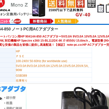
144-850 ノートPC用ACアダプター
パソコン用HP 904144-850 ACアダプター5V/3.0A 9V/3.0A 10V/5.0A 12V/5.0A 
90W, 対応機種HP Spectre x360 15-BL112DX 4K i7-8550U 15.6inch 。電源型番 [90
質な安価の製品を皆様に提供し高速配送！【保証】 note-pc.co:HP ACアダプター
HP
ＰＳＥ
100-240V 50-60Hz (for worldwide use)
5V/3.0A 9V/3.0A 10V/5.0A 12V/5.0A 15V/5.0A 20V/4.5A,
90W
GSB389
在庫有り