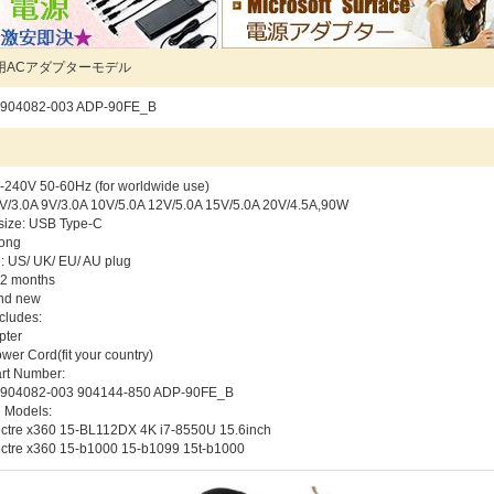
用ACアダプターモデル
904082-003 ADP-90FE_B
：
-240V 50-60Hz (for worldwide use)
/3.0A 9V/3.0A 10V/5.0A 12V/5.0A 15V/5.0A 20V/4.5A,90W
size: USB Type-C
rong
: US/ UK/ EU/ AU plug
12 months
and new
cludes:
pter
wer Cord(fit your country)
rt Number:
904082-003 904144-850 ADP-90FE_B
 Models:
ctre x360 15-BL112DX 4K i7-8550U 15.6inch
ctre x360 15-b1000 15-b1099 15t-b1000