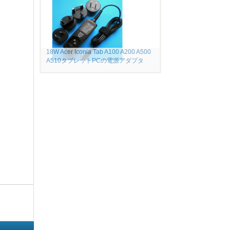
18W Acer Iconia Tab A100 A200 A500
A510タブレットPCの電源アダプタ