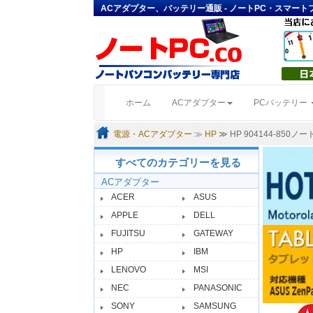
ACアダプター、バッテリー通販 - ノートPC・スマー
(current)
ホーム
ACアダプター
PCバッテリー
電源・ACアダプター
≫
HP
≫ HP 904144-85
すべてのカテゴリーを見る
ACアダプター
ACER
ASUS
APPLE
DELL
FUJITSU
GATEWAY
HP
IBM
LENOVO
MSI
NEC
PANASONIC
SONY
SAMSUNG