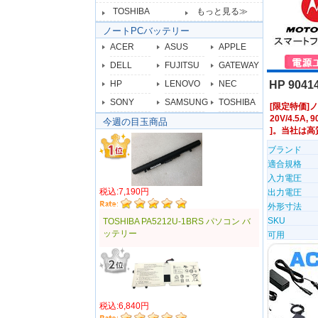
TOSHIBA
もっと見る≫
ノートPCバッテリー
ACER
ASUS
APPLE
DELL
FUJITSU
GATEWAY
HP
LENOVO
NEC
HP 904
SONY
SAMSUNG
TOSHIBA
[限定特価]ノート
20V/4.5A, 
今週の目玉商品
]。当社は高
ブランド
適合規格
入力電圧
税込:7,190円
出力電圧
外形寸法
SKU
TOSHIBA PA5212U-1BRS パソコン バ
ッテリー
可用
税込:6,840円