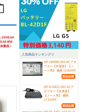
15V/5.0A
4144-850
完全新品！
人気商品ランキングリ
HP L80890-003 ACアダ
プター【充電器】【ノ
ート用】 価格 13,820円
HP N74821-001 ACア
ダプター【充電器】
【ノート用】 価格
17,519円