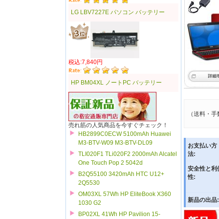
LG LBV7227E パソコン バッテリー
税込:7,840円
HP BM04XL ノートPC バッテリー
（送料・手
売れ筋の人気商品を今すぐチェック！
HB2899C0ECW 5100mAh Huawei
M3-BTV-W09 M3-BTV-DL09
お支払い方
TLI020F1 TLi020F2 2000mAh Alcatel
法:
One Touch Pop 2 5042d
安全性と利
B2Q55100 3420mAh HTC U12+
性:
2Q5530
OM03XL 57Wh HP EliteBook X360
新品の出品:
1030 G2
BP02XL 41Wh HP Pavilion 15-