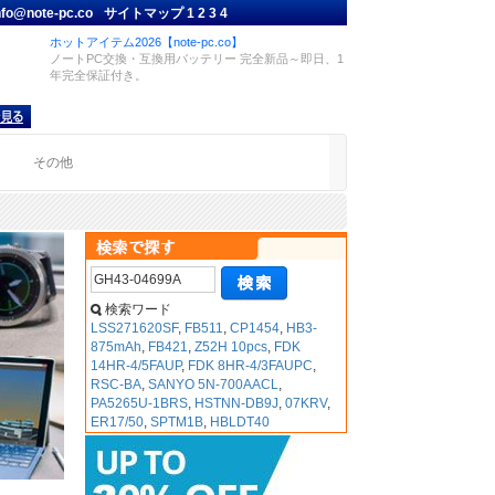
nfo@note-pc.co
サイトマップ
1
2
3
4
ホットアイテム2026【note-pc.co】
ノートPC交換・互換用バッテリー 完全新品～即日、1
年完全保証付き。
品
その他
検索ワード
LSS271620SF
,
FB511
,
CP1454
,
HB3-
875mAh
,
FB421
,
Z52H 10pcs
,
FDK
14HR-4/5FAUP
,
FDK 8HR-4/3FAUPC
,
RSC-BA
,
SANYO 5N-700AACL
,
PA5265U-1BRS
,
HSTNN-DB9J
,
07KRV
,
ER17/50
,
SPTM1B
,
HBLDT40