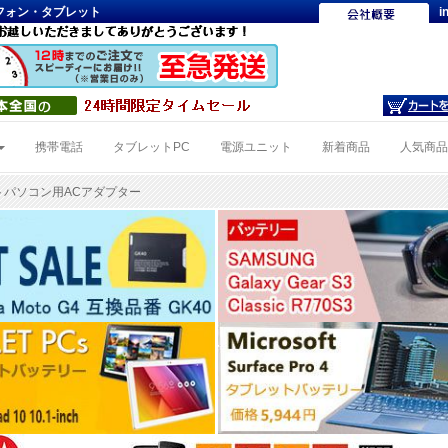
トフォン・タブレット
i
携帯電話
タブレットPC
電源ユニット
新着商品
人気商
0ノートパソコン用ACアダプター