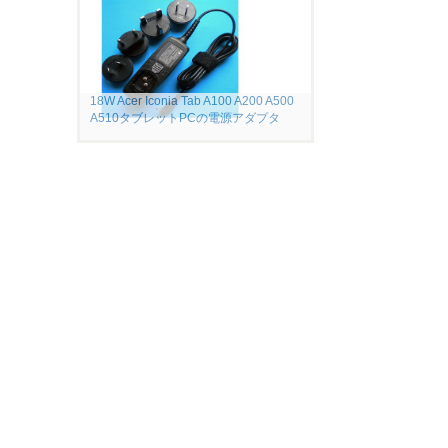
18W Acer Iconia Tab A100 A200 A500
A510タブレットPCの電源アダプタ