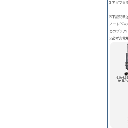
3 アダプ
※下記記載
ノートPC
どのプラグ
※必ず充電