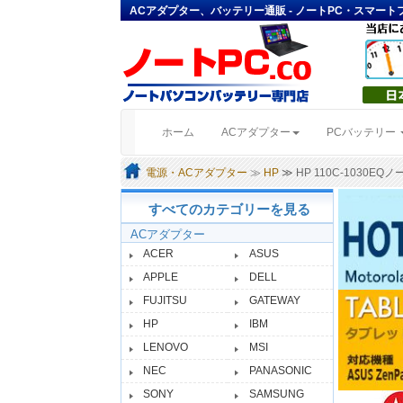
ACアダプター、バッテリー通販 - ノートPC・スマー
(current)
ホーム
ACアダプター
PCバッテリー
電源・ACアダプター
≫
HP
≫ HP 110C-1030
すべてのカテゴリーを見る
ACアダプター
ACER
ASUS
APPLE
DELL
FUJITSU
GATEWAY
HP
IBM
LENOVO
MSI
NEC
PANASONIC
SONY
SAMSUNG