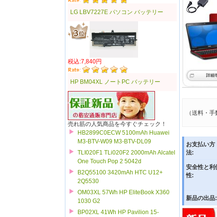
LG LBV7227E パソコン バッテリー
税込:7,840円
HP BM04XL ノートPC バッテリー
（送料・手
売れ筋の人気商品を今すぐチェック！
HB2899C0ECW 5100mAh Huawei
M3-BTV-W09 M3-BTV-DL09
お支払い方
TLI020F1 TLi020F2 2000mAh Alcatel
法:
One Touch Pop 2 5042d
安全性と利
B2Q55100 3420mAh HTC U12+
性:
2Q5530
OM03XL 57Wh HP EliteBook X360
新品の出品:
1030 G2
BP02XL 41Wh HP Pavilion 15-