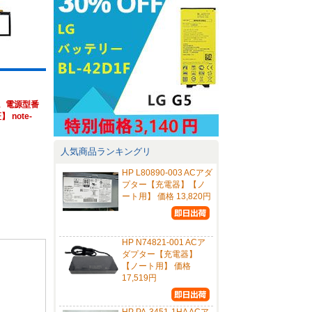
1 。電源型番
 note-
人気商品ランキングリ
HP L80890-003 ACアダ
プター【充電器】【ノ
ート用】 価格 13,820円
HP N74821-001 ACア
ダプター【充電器】
【ノート用】 価格
17,519円