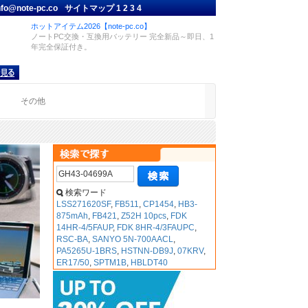
nfo@note-pc.co
サイトマップ
1
2
3
4
ホットアイテム2026【note-pc.co】
ノートPC交換・互換用バッテリー 完全新品～即日、1
年完全保証付き。
品
その他
検索ワード
LSS271620SF
,
FB511
,
CP1454
,
HB3-
875mAh
,
FB421
,
Z52H 10pcs
,
FDK
14HR-4/5FAUP
,
FDK 8HR-4/3FAUPC
,
RSC-BA
,
SANYO 5N-700AACL
,
PA5265U-1BRS
,
HSTNN-DB9J
,
07KRV
,
ER17/50
,
SPTM1B
,
HBLDT40