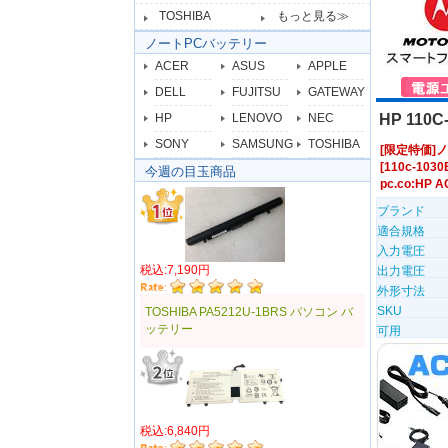
TOSHIBA
もっと見る≫
ノートPCバッテリー
ACER
ASUS
APPLE
DELL
FUJITSU
GATEWAY
HP
LENOVO
NEC
HP 11
SONY
SAMSUNG
TOSHIBA
[限定特価]ノ
[110c-1
今週の目玉商品
pc.co:H
ブランド
適合規格
入力電圧
税込:7,190円
出力電圧
外形寸法
SKU
TOSHIBA PA5212U-1BRS パソコン バ
ッテリー
可用
税込:6,840円