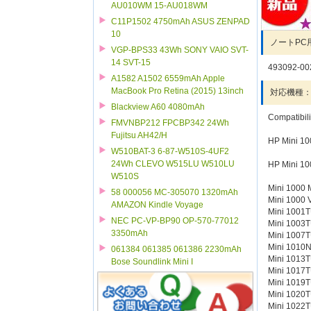
AU010WM 15-AU018WM
C11P1502 4750mAh ASUS ZENPAD
10
ノートPC
VGP-BPS33 43Wh SONY VAIO SVT-
14 SVT-15
493092-00
A1582 A1502 6559mAh Apple
MacBook Pro Retina (2015) 13inch
対応機種
Blackview A60 4080mAh
Compatibil
FMVNBP212 FPCBP342 24Wh
Fujitsu AH42/H
HP Mini 100
W510BAT-3 6-87-W510S-4UF2
24Wh CLEVO W515LU W510LU
HP Mini 10
W510S
Mini 1000 
58 000056 MC-305070 1320mAh
Mini 1000 V
AMAZON Kindle Voyage
Mini 1001T
NEC PC-VP-BP90 OP-570-77012
Mini 1003T
3350mAh
Mini 1007T
Mini 1010N
061384 061385 061386 2230mAh
Mini 1013T
Bose Soundlink Mini I
Mini 1017T
Mini 1019T
Mini 1020T
Mini 1022T