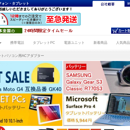
トフォン・タブレット
i
携帯電話
タブレットPC
電源ユニット
新着商品
人気商
EQノートパソコン用ACアダプター