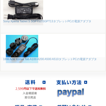
Sony Xperia Tablet S SGPT12/SGPT13タブレットPCの電源アダプタ
18W Acer Iconia Tab A100 A200 A500 A510タブレットPCの電源アダプタ