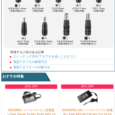
関連する人気のある記事
スイッチング式ACアダプタを使いこなすコツ
電源アダプタの修理方法
電源アダプターの分解方法
おすすめ特集
30% OFF
30% OFF
0D28MD☆ノートパソコン充電器
GA240PE1-00☆ノートパソコン充電
☆Dell Streak 10 Pro T03G XPS 10
器☆Dell XPS M1730 M1710 19.5V