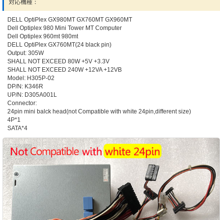
対応機種：
DELL OptiPlex GX980MT GX760MT GX960MT
Dell Optiplex 980 Mini Tower MT Computer
Dell Optiplex 960mt 980mt
DELL OptiPlex GX760MT(24 black pin)
Output: 305W
SHALL NOT EXCEED 80W +5V +3.3V
SHALL NOT EXCEED 240W +12VA +12VB
Model: H305P-02
DP/N: K346R
UP/N: D305A001L
Connector:
24pin mini balck head(not Compatible with white 24pin,different size)
4P*1
SATA*4