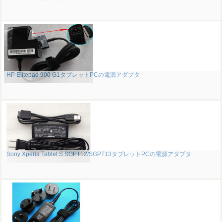
HP Elitepad 900 G1タブレットPCの電源アダプタ
Sony Xperia Tablet S SGPT12/SGPT13タブレットPCの電源アダプタ