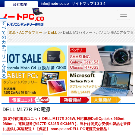
info@note-pc.co
サイトマップ
1
2
3
4
Toggle
naviga
す
べ
て
電源・ACアダプター
≫
DELL
≫ DELL M177Rノートパソコン用ACアダプタ
の
ー
カ
テ
ゴ
リ
ー
を
見
る
DELL M177R PC電源
[限定特価]電源ユニット DELL M177R 305W, 対応機種Dell Optiplex 960mt
980mt 。電源型番 [M177R K346R 0K346R ]。当社は高質な安価の製品を皆様
に提供し高速配送！【保証】 note-pc.co:DELL PC電源完全新品！