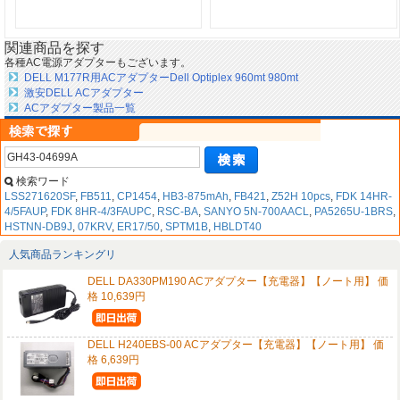
関連商品を探す
各種AC電源アダプターもございます。
DELL M177R用ACアダプターDell Optiplex 960mt 980mt
激安DELL ACアダプター
ACアダプター製品一覧
検索ワード
LSS271620SF
,
FB511
,
CP1454
,
HB3-875mAh
,
FB421
,
Z52H 10pcs
,
FDK 14HR-
4/5FAUP
,
FDK 8HR-4/3FAUPC
,
RSC-BA
,
SANYO 5N-700AACL
,
PA5265U-1BRS
,
HSTNN-DB9J
,
07KRV
,
ER17/50
,
SPTM1B
,
HBLDT40
人気商品ランキングリ
DELL DA330PM190 ACアダプター【充電器】【ノート用】 価
格 10,639円
DELL H240EBS-00 ACアダプター【充電器】【ノート用】 価
格 6,639円