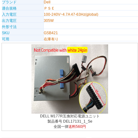
ブランド
Dell
適合規格
ＰＳＥ
入力電圧
100-240V~4.7A 47-63Hz(global)
出力電圧
305W
外形寸法
SKU
GSB421
可用
在庫有り
DELL M177R互換対応電源ユニット
製品番号 DEL17131_1_Se
全国一律
送料560円